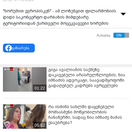
20:52 / 21-12-2024
"ხორუმით ევროპისკენ" - ამ ლოზუნგით ფილარმონიის
დიდი საკონცერტო დარბაზის მიმდებარე
ტერიტორიიდან ქართველი მოცეკვავეები ხორუმის
მწკრივით რუსთაველის გამზირის მიმართულებით
Autoplay
მსვლელობას მართავენ.
არსებული ინფორმაციით, ისინი ოპერასთან
გაზიარება
გაჩერდებიან, საიდანაც ცეკვით პარლამენტამდე
მივლენ.
გიგა ავალიანის საქმეზე
გზის სავალ ნაწილზე მდგომი ავტომანქანები
დაკავებული არასრულწლოვნის, ნია
სიგნალებით დემონსტრანტების მხარდაჭერას
იმნაძის ადვოკატი, საავადმყოფოში
გამოხატავენ. ამასთან, ისმის შეძახილები,
გადაღებულ კადრებს ავრცელებს
01:22
"საქართველოს გაუმარჯოს".
დღეს, მთელი დღის განმავლობაში საქართველოს
მოქალაქეები - ქუთაისელები, აჭარლები, რაჭველები,
რა ისმინს სახლში დაყენებული
მეგრელები, სვანები, მესხები - სხვადასხვა
მომსასმენი მოწყობილობის
ჩანაწერში, სადაც ნია იმნაძე მამას
ლოკაციებზე იკრიბებოდნენ და ქალაქის ქუჩებში
ესაუბრება?
მსვლელობებს მართავდნენ, საბოლოოდ კი, ყველანი
05:52
პარლამენტთან მივლენ.