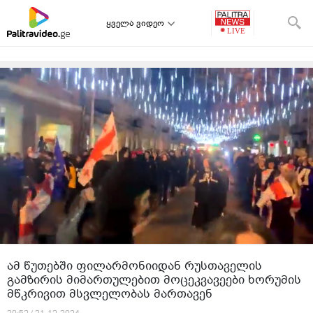
ყველა ვიდეო
ამ წუთებში ფილარმონიიდან რუსთაველის
გამზირის მიმართულებით მოცეკვავეები ხორუმის
მწკრივით მსვლელობას მართავენ