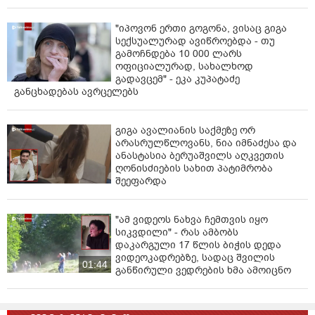
დემონსტრანტები მიმდინარე აქციების დროს
"იპოვონ ერთი გოგონა, ვისაც გიგა
დაკავებულთა გათავისუფლებას და ახალი
სექსუალურად ავიწროებდა - თუ
არჩევნების ჩატარებას ითხოვენ.
გამოჩნდება 10 000 ლარს
ოფიციალურად, სახალხოდ
ამ მოთხოვნას შეუერთდნენ და მსვლელობა მოაწყვეს
გადავცემ" - ეკა კუპატაძე
განცხადებას ავრცელებს
კახა ბენდუქიძის კამპუსის წევრებმა, ასევე
პედაგოგებმა.
გიგა ავალიანის საქმეზე ორ
ვიდეო: "ტაბულა"
არასრულწლოვანს, ნია იმნაძესა და
ანასტასია ბერუაშვილს აღკვეთის
ღონისძიების სახით პატიმრობა
შეეფარდა
"ამ ვიდეოს ნახვა ჩემთვის იყო
სიკვდილი" - რას ამბობს
დაკარგული 17 წლის ბიჭის დედა
ვიდეოკადრებზე, სადაც შვილის
01:44
განწირული ვედრების ხმა ამოიცნო