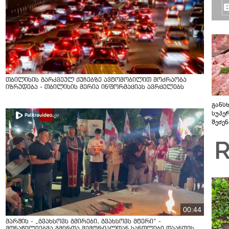
თბილისის გარკვეულ ქუჩებზე ავტომობილით მოძრაობა
იზრუდება - თბილისის მერია ინფორმაციას ავრცელებს
განს
სუპე
შეძე
ასოც
00:44
მარშის - „გვახსოვს გმირები, გვახსოვს მტერი” -
მონაწილეებმა გმირთა მემორიალთან სანთლები დაანთეს