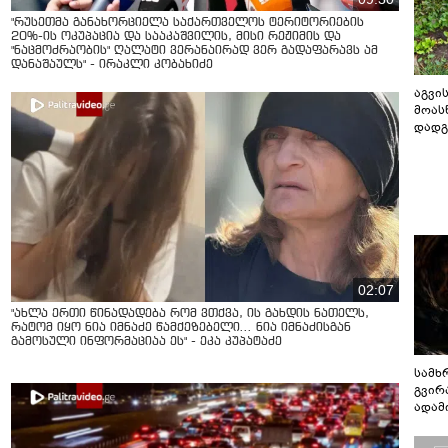
"რუსეთმა განახორციელა საქართველოს ტერიტორიების
20%-ის ოკუპაცია და სააკაშვილის, მისი რეჟიმის და
"ნაცმოძრაობის" ღალატი ვერანაირად ვერ გადაფარავს ამ
დანაშაულს" - ირაკლი კობახიძე
აგვის
მოას
დადგ
02:07
"ახლა ერთი წინადადება რომ ვთქვა, ის გახდის ნათელს,
რატომ იყო ნია იმნაძე წამქეზებელი... ნია იმნაძისგან
გამოსული ინფორმაციაა ეს" - ეკა კუპატაძე
სამხ
გვირ
ადამ
ბუნებ
ლაბი