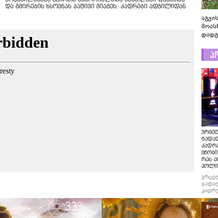
და გმირების ხსოვნას პატივი მიაგეს: კადრები ადგილიდან
აგვის
მოას
დადგ
პ
ვრცე
გადაღ
კადრ
ცნობი
რას ა
პოლი
ვრცე
გადაღ
კადრე
ცნობი
რას ა
პოლი