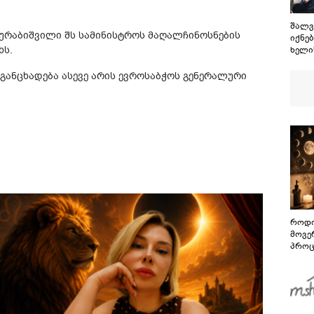
შალვ
 ზურაბიშვილი შს სამინისტროს მაღალჩინოსნების
იქნე
ხს.
ხელი
მარი
„ქარ
 განცხადება ასევე არის ევროსაბჭოს გენერალური
პატრ
ყოფი
არ ი
არც 
როდი
მოვე
პროც
აგვი
გზამ