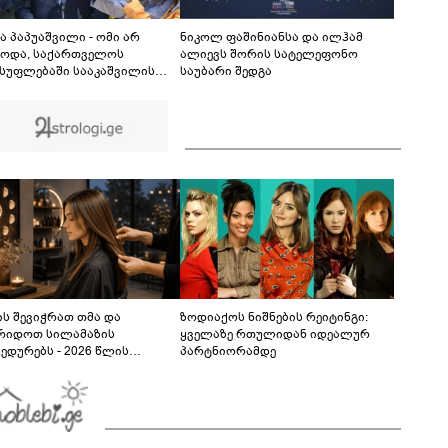
სენს ებრძვის, საზოგადოების დახმარება
სჭირდება
ა პაპუაშვილი - ომი არ
ნიკოლ ფაშინიანსა და ილჰამ
ბოდა, საქართველოს
ალიევს შორის სატელეფონო
სუფლებაში სააკაშვილის
საუბარი შედგა
ონეტული რეჟიმის ნაცვლად
თული ოცნების“ მსგავსი
იოტული ძალა რომ
ლიყო, თუ 2008 წლის ომი თუ
ქნებოდა, დიდი ალბათობით,
უკრაინის ომი იქნებოდა
ს შევიჭრათ თმა და
ზოდიაქოს ნიშნების რეიტინგი:
რიდოთ სილამაზის
ყველაზე რთულიდან იდეალურ
ედურებს - 2026 წლის
პარტნიორამდე
სტოს ასტროლოგიური
კვლევი