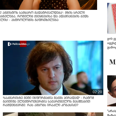
12 აგვისტოს სამყარო გადატრიალდება": მზის სრული
აბნელება, რომელიც ქვეყნებისა და ადამიანების ბედს
ვლის! - ასტროლოგის გაფრთხილება
ვის 
ატეს
გამო
წარდ
02:20
"საკმარისზე მეტი ინფორმაცია მაქვს პირადად" - რატომ
გაითიშა ელექტროენერგია საქართველოს მასშტაბით
რამდენჯერმე: რას ამბობს ირაკლი კობახიძე?
"არი
შიში