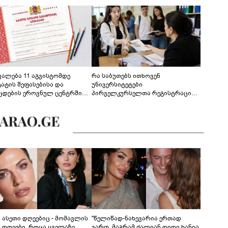
ევალება 11 აგვისტომდე
რა საბუთებს ითხოვენ
ტატის შეფასებისა და
უნივერსიტეტები
ცდების ეროვნულ ცენტრში
პირველკურსელთა რეგისტრაციის
გენა - დეტალები
დროს
ს ასეთი დღეებიც - მომავლის
"წელიწად-ნახევარია ერთად
ს დღეები, როცა ყველაზე
ვართ, მაგრამ ძალიან დიდი ხანია,