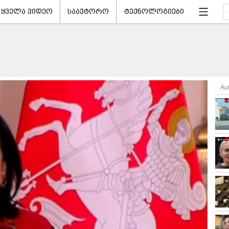
ყველა ვიდეო
საავტორო
ტექნოლოგიები
Au