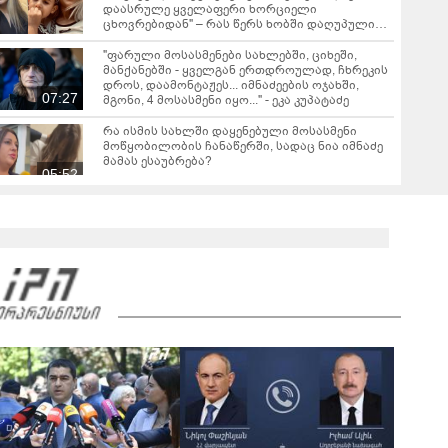
დაასრულე ყველაფერი ხორციელი
ცხოვრებიდან" – რას წერს ხობში დაღუპული
დედა-შვილის ახლობელი?
"ფარული მოსასმენები სახლებში, ციხეში,
მანქანებში - ყველგან ერთდროულად, ჩხრეკის
დროს, დაამონტაჟეს... იმნაძეების ოჯახში,
07:27
მგონი, 4 მოსასმენი იყო..." - ეკა კუპატაძე
რა ისმის სახლში დაყენებული მოსასმენი
მოწყობილობის ჩანაწერში, სადაც ნია იმნაძე
მამას ესაუბრება?
05:52
"2008 წელს საქართველო გადავარჩინეთ - აი,
2012 წლის "გამარჯვება" ვინც იზეიმეთ, სწორედ
ეგ იყო ქართული ისტორიული კატასტროფა და
რაც რუსმა ჯარით ვერ აიღო, შიდა ღალატით
გაინაღდა" - რას წერს მიხეილ სააკაშვილი
გიგა ავალიანის საქმეზე ორ
არასრულწლოვანს, ნია იმნაძესა და ანასტასია
ბერუაშვილს აღკვეთის ღონისძიების სახით
პატიმრობა შეეფარდა
"ამ ვიდეოს ნახვა ჩემთვის იყო სიკვდილი" -
რას ამბობს დაკარგული 17 წლის ბიჭის დედა
ვიდეოკადრებზე, სადაც შვილის განწირული
01:44
ვედრების ხმა ამოიცნო
ჟურნალისტ ანა კალანდაძეს, რომელიც მძიმე