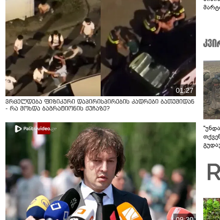
მარტ
ონაშ
01:27
ვრცელდება ფიზიკური დაპირისპირების კადრები ბათუმიდან
- რა მოხდა ბაგრატიონის ქუჩაზე?
"უნდ
თქვე
გუდა
უნდა
09:30