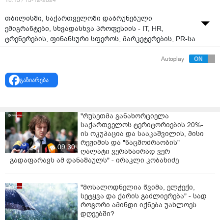
18:15 / 13-12-2024
თბილისში, საქართველოში დაბრუნებული
ემიგრანტები, სხვადასხვა პროფესიის - IT, HR,
ტრენერების, ფინანსური სფეროს, მარკეტერების, PR-სა
და შემოქმედებითი ინდუსტრიის წარმომადგენლების
Autoplay
გაერთიანებული მსვლელობა მიმდინარეობს.
აქციის მონაწილეები სკანდირებენ: „საქართველო“,
გაზიარება
„გაიფიცე“.
ასევე მათ ადგილზე საქართველოსა და ევროკავშირის
"რუსეთმა განახორციელა
დროშები აქვთ მოტანილი.
საქართველოს ტერიტორიების 20%-
ის ოკუპაცია და სააკაშვილის, მისი
აქციის მონაწილეები მიმდინარე აქციების დროს
რეჟიმის და "ნაცმოძრაობის"
დაკავებული მოქალაქეების გათავისუფლებასა და
09:30
ღალატი ვერანაირად ვერ
ხელახალი არჩევნების ჩატარებას ითხოვენ.
გადაფარავს ამ დანაშაულს" - ირაკლი კობახიძე
აქციის მონაწილეთა მსვლელობის საბოლოო
ლოკაცია საქართველოს პარლამენტის მიმდებარე
"მოსალოდნელია წვიმა, ელჭექი,
ტერიტორია იქნება.
სეტყვა და ქარის გაძლიერება" - სად
როგორი ამინდი იქნება უახლოეს
დღეებში?