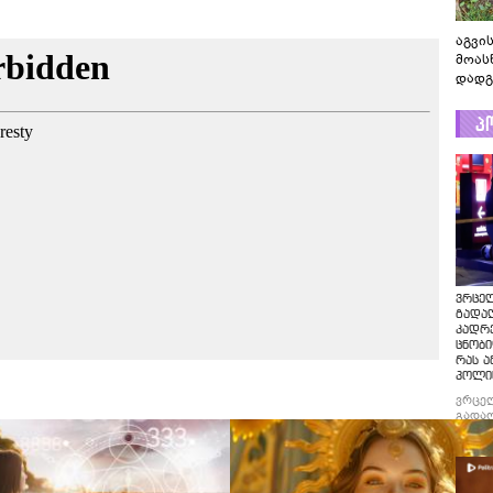
აგვის
მოას
დადგ
პ
ვრცე
გადაღ
კადრ
ცნობი
რას ა
პოლი
ვრცე
გადაღ
კადრე
ცნობი
რას ა
პოლი