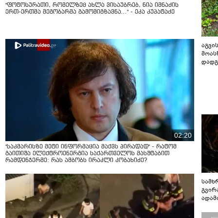
"ფოტოსურათი, რომელზეც ახლა ვისაუბრებ, ნია იმნაძის
ერთ-ერთმა მეგობარმა გამომიგზავნა..." - ეკა კუპატაძე
აგვის
მოას
დადგ
02:20
"საკმარისზე მეტი ინფორმაცია მაქვს პირადად" - რატომ
გაითიშა ელექტროენერგია საქართველოს მასშტაბით
რამდენჯერმე: რას ამბობს ირაკლი კობახიძე?
სამხ
გვირ
ადამ
ბუნებ
ლაბი