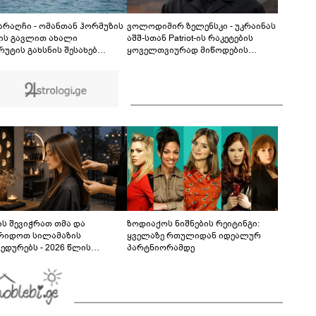
სექსუალურად ავიწროებდა - თუ გამოჩნდება 10
000 ლარს ოფიციალურად, სახალხოდ
გადავცემ" - ეკა კუპატაძე განცხადებას
 არაღჩი - ომანთან ჰორმუზის
ვოლოდიმირ ზელენსკი - უკრაინას
ავრცელებს
ის გავლით ახალი
აშშ-სთან Patriot-ის რაკეტების
რუტის გახსნის შესახებ
ყოველთვიურად მიწოდების
ნხმებასთან ახლოს ვართ,
შესახებ შეთანხმება აქვს
მ, ეს ნაბიჯი არ უნდა იქნას
ბული, როგორც ჰორმუზის
ის ხელახლა გახსნა
ს შევიჭრათ თმა და
ზოდიაქოს ნიშნების რეიტინგი:
რიდოთ სილამაზის
ყველაზე რთულიდან იდეალურ
ედურებს - 2026 წლის
პარტნიორამდე
სტოს ასტროლოგიური
კვლევი