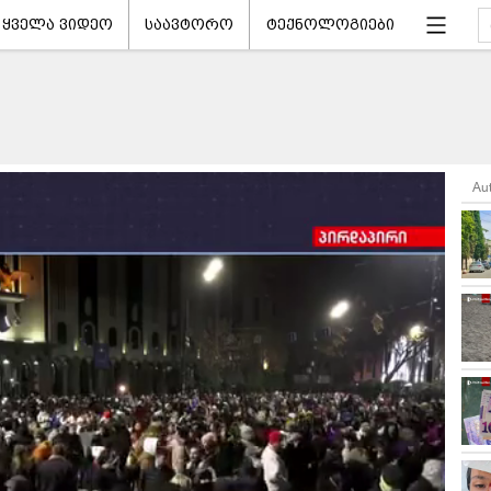
ყველა ვიდეო
საავტორო
ტექნოლოგიები
Au