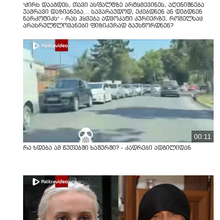
"ძირს დააგდეს, თავი ასფალტზე არტყმევინეს, აღენიშნება
უამრავი დაზიანება... სავარაუდოდ, ეძებდნენ ან დებდნენ
ნარკოტიკს" - რას ჰყვება ადვოკატი კურიერზე, რომელსაც
არასრულწლოვანები ფიზიკურად გაუსწორდნენ?
00:11
რა ხდება ამ წუთებში ხაშურში? - კადრები ადგილიდან