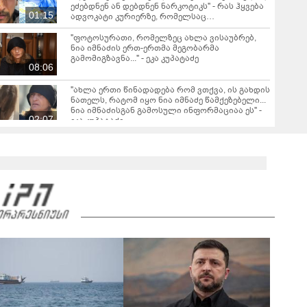
ეძებდნენ ან დებდნენ ნარკოტიკს" - რას ჰყვება
01:15
ადვოკატი კურიერზე, რომელსაც
არასრულწლოვანები ფიზიკურად
გაუსწორდნენ?
"ფოტოსურათი, რომელზეც ახლა ვისაუბრებ,
ნია იმნაძის ერთ-ერთმა მეგობარმა
გამომიგზავნა..." - ეკა კუპატაძე
08:06
"ახლა ერთი წინადადება რომ ვთქვა, ის გახდის
ნათელს, რატომ იყო ნია იმნაძე წამქეზებელი...
ნია იმნაძისგან გამოსული ინფორმაციაა ეს" -
02:07
ეკა კუპატაძე
თბილისის გარკვეულ ქუჩებზე ავტომობილით
მოძრაობა იზრუდება - თბილისის მერია
ინფორმაციას ავრცელებს
"Soos! ამ წუთებში თავს დაესხნენ
არასრულწლოვანების და სავარაუდოდ არა
მარტო არასრულწლოვანების ჯგუფი" - რა
ინფორმაციას ავრცელებს ადვოკატი?
მარშის - „გვახსოვს გმირები, გვახსოვს მტერი” -
მონაწილეებმა გმირთა მემორიალთან
სანთლები დაანთეს და გმირების ხსოვნას
00:44
პატივი მიაგეს: კადრები ადგილიდან
"იპოვონ ერთი გოგონა, ვისაც გიგა