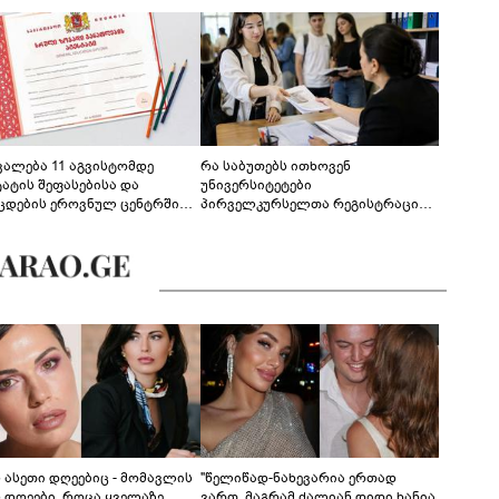
ევალება 11 აგვისტომდე
რა საბუთებს ითხოვენ
ტატის შეფასებისა და
უნივერსიტეტები
ცდების ეროვნულ ცენტრში
პირველკურსელთა რეგისტრაციის
გენა - დეტალები
დროს
ს ასეთი დღეებიც - მომავლის
"წელიწად-ნახევარია ერთად
ს დღეები, როცა ყველაზე
ვართ, მაგრამ ძალიან დიდი ხანია,