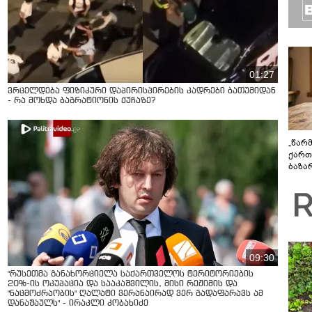
01:27
ვრცელდება ფიზიკური დაპირისპირების კადრები ბათუმიდან
- რა მოხდა ბაგრატიონის ქუჩაზე?
„წარ
ქართ
ბაზა
დეტა
09:30
"რუსეთმა განახორციელა საქართველოს ტერიტორიების
20%-ის ოკუპაცია და სააკაშვილის, მისი რეჟიმის და
"ნაცმოძრაობის" ღალატი ვერანაირად ვერ გადაფარავს ამ
დანაშაულს" - ირაკლი კობახიძე