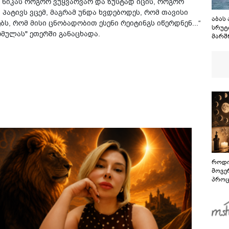
ი, ნიკას როგორ ვუყვარვარ და ზუსტად იცის, როგორ
 პატივს ვცემ, მაგრამ უნდა ხვდებოდეს, რომ თავისი
აბას
ს, რომ მისი ცნობადობით ესენი რეიტინგს იწერდნენ...“
სრუტ
რმულას" ეთერში განაცხადა.
მარშ
შეთა
მაგრა
გაგე
სრუტ
როდი
მოვე
პროც
აგვი
გზამ