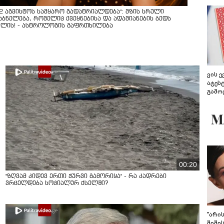
12 აგვისტოს სამყარო გადატრიალდება": მზის სრული
აბნელება, რომელიც ქვეყნებისა და ადამიანების ბედს
ვლის! - ასტროლოგის გაფრთხილება
ვის 
ატეს
გამო
წარდ
00:20
"ზღვამ კიდევ ერთი ჭურვი გამორიყა" - რა კადრები
ვრცელდება სოციალურ ქსელში?
"არი
შიში