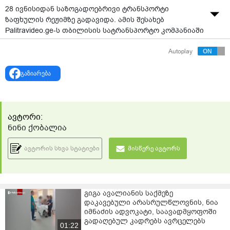
28 ივნისიდან საზოგადოებრივი ტრანსპორტი
ზაფხულის რეჟიმზე გადავიდა. ამის შესახებ
Palitravideo.ge-ს თბილისის სატრანსპორტო კომპანიაში
განუცხადეს.
Autoplay
მათივე ცნობით, ეს რეჟიმი წელსაც, ისევე, როგორც
წინა წლებში, დაახლოებით, 15 სექტემბრამდე
გაზიარება
შენარჩუნდება.
საზაფხულო რეჟიმზე გადასვლის შემდეგ შემცირდება
ავტობუსების და სამარშრუტო ტაქსების რაოდენობა,
ავტორი:
რაც სტანდარტული პროცედურაა და ყოველწლიურად
ნინი ქობალია
მგზავრთნაკადის შემცირების გამო ხდება.
ავტორის სხვა სტატიები
მისწერე ავტორს
შესაბამისად, ტრანსპორტის რაოდენობის შემცირების
გამო მოსალოდნელია, რომ მოცდის დროც
გაიზრდება.
გიგა ავალიანის საქმეზე
დაკავებული არასრულწლოვნის, ნია
იმნაძის ადვოკატი, საავადმყოფოში
გადაღებულ კადრებს ავრცელებს
01:22