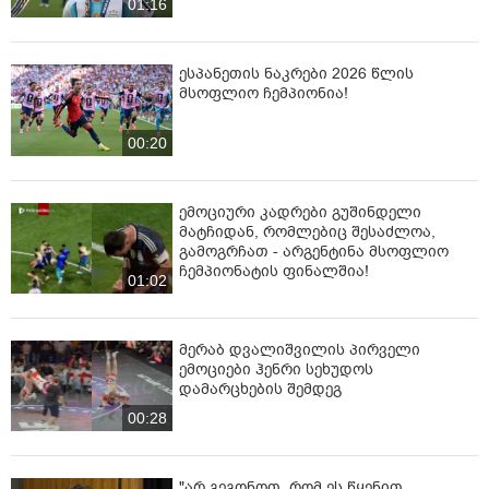
01:16
ესპანეთის ნაკრები 2026 წლის
მსოფლიო ჩემპიონია!
00:20
ემოციური კადრები გუშინდელი
მატჩიდან, რომლებიც შესაძლოა,
გამოგრჩათ - არ­გენ­ტი­ნა მსოფ­ლიო
ჩემ­პი­ო­ნა­ტის ფი­ნალ­შია!
01:02
მერაბ დვალიშვილის პირველი
ემოციები ჰენრი სეხუდოს
დამარცხების შემდეგ
00:28
"არ გეგონოთ, რომ ეს წყენით