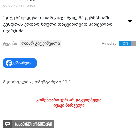
22:27 / 24-06-2024
“კიტე ბრუნდება! ოთარ კიტეიშვილმა გერმანიაში
გუნდთან ერთად სრული დატვირთვით პირველად
ივარჯიშა.
მატჩისწინა ვარჯიში და დაბრუნება პორტუგალიასთან“
ოთარ კიტეიშვილი
ტეგები:
Autoplay
- ინფორმაციას Geo Team ავრცელებს.
შეგახსენებთ, რომ კიტეიშვილმა ევროპის ჩემპიონატის
გაზიარება
დაწყებამდე კუნთი გაიჭიმა და მას შემდეგ ვერ
მონაწილეობდა საქართველოს ეროვნული ნაკრების
შეხვედრებთან თურქეთთან და ჩეხეთთან.
მკითხველის კომენტარები /
0
/
კომენტარი ჯერ არ გაკეთებულა.
იყავი პირველი!
გააკეთეთ კომენტარი