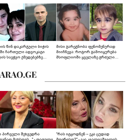
ლის წინ დაკარგული ბიჭის
მისი გარეგნობა ფენომენურად
ეში ჩართული ადვოკატი
მიიჩნევა: როგორ გამოიყურება
დის საეჭვო ქმედებებზე
მსოფლიოში ყველაზე გრძელი
რობს: "ქალბატონი უარს
წამწამების მქონე ბიჭი, რომელიც
დებს ინფორმაციის
ახლა 19 წლისაა?
დებაზე... წლობით
ინარეობდა საქმის
რცხვის ოპერაცია"
ნი პირველი შეხვედრა
"რას იტყოდნენ – ეკა ცუდად
ვნად მახსოვს..." - თათული
მღერისო?" - ეკა კვალიაშვილის