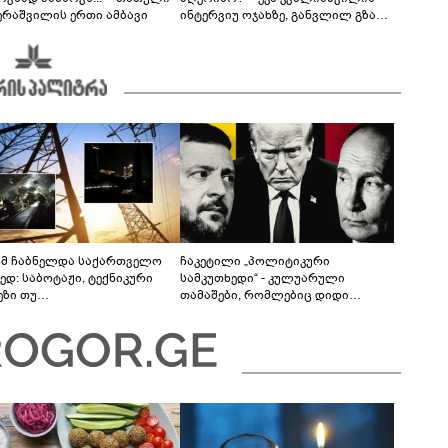
ერაშვილის ერთი ამბავი
ინტერვიუ ოჯახზე, განვლილ გზასა
და რთულ პერიოდზე
მ ჩაბნელდა საქართველო
ჩაკეტილი „პოლიტიკური
ედ: საბოტაჟი, ტექნიკური
სამკუთხედი“ - კულუარული
ეზი თუ
თამაშები, რომლებიც დიდი
როფესიონალიზმი?! -
სისხლის ფასად ჯდება
რო თვალჭრელიძის ანალიზი