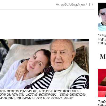
გამოხმაურება /
1
/
12 წ
საქმ
მამი
საუბ
აცხა
მოწო
მიმდ
ჩაფა
ოლს "დედოფალს" ეძახდა, ხოლო 20 წელი თავისზე 46
ლით უმცროს რუს ქალთან ცხოვრობდა - ზურაბ წერეთლის
კანასკნელი სიყვარული: რას წერს რუსული მედია
"ჩვე
ბუნდო