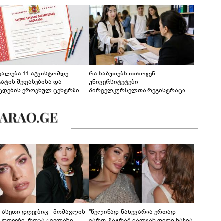
ევალება 11 აგვისტომდე
რა საბუთებს ითხოვენ
ტატის შეფასებისა და
უნივერსიტეტები
ცდების ეროვნულ ცენტრში
პირველკურსელთა რეგისტრაციის
გენა - დეტალები
დროს
ს ასეთი დღეებიც - მომავლის
"წელიწად-ნახევარია ერთად
ს დღეები, როცა ყველაზე
ვართ, მაგრამ ძალიან დიდი ხანია,