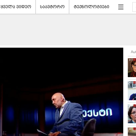
ყველა ვიდეო
საავტორო
ტექნოლოგიები
Au