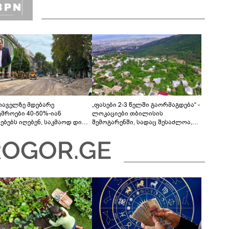
თაველზე მდებარე
„ფასები 2-3 წელში გაორმაგდება“ -
უმროები 40-50%-იან
ლოკაციები თბილისის
მებებს იღებენ, საკმაოდ დიდი
შემოგარენში, სადაც შესაძლოა,
ლისკენ წავალთ - მეგონა,
მიწები გაძვირდეს
ც მოიფიქრებდა და ბიზნესს
დებოდა“