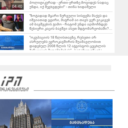
პოლიტიკურად - ერთი-ერთზე მოვიდეს სადაც
04:40
უნდა, იქ შევხვდები!“ - თინა ხიდაშელი
"ზო­გა­დად მყა­რი ნერ­ვუ­ლი სის­ტე­მა მაქვს და
იშ­ვი­ა­თად ვტი­რი, მაგ­რამ აი თავს ვერ ვი­კა­ვებ
ამ ბავ­შვე­ბის გამო - რა­ტომ უნდა აღ­მოჩ­ნდეს
წე­სი­ე­რი კა­ცის ბავ­შვი ასეთ მდგო­მა­რე­ო­ბა­ში?" -
რას წერს თინა ხიდაშელი
"ოკუპაციის 18 წლისთავზე, რუსეთი არ
ასრულებს ევროკავშირის შუამავლობით
დადებულ 2008 წლის 12 აგვისტოს ცეცხლის
შეწყვეტის შეთანხმებას" - საგარეო უწყება
"ორი უზუსტესი და უმწარესი დარტყმა მიიღო
"ქართულმა ოცნებამ" - ნიკა გვარამია
განცხადებას ავრცელებს
რას ამბობს ირაკლი კობახიძე ვახო სანაიას
დაკავებაზე?
02:36
ვრცელდება ვახო სანაიას დაკავების კადრები
00:36
რას ამბობს გიორგი ყიფშიძე თელავში,