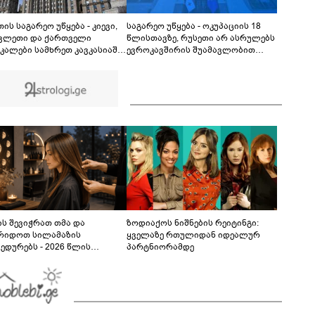
ქორწილის მიმდინარეობისას მომხდარ
ინციდენტზე?
01:39
ის საგარეო უწყება - კიევი,
საგარეო უწყება - ოკუპაციის 18
ვლეთი და ქართველი
წლისთავზე, რუსეთი არ ასრულებს
კალები სამხრეთ კავკასიაში
ევროკავშირის შუამავლობით
ისის ახალ სისხლიან
დადებულ 2008 წლის 12 აგვისტოს
ტიურებში ჩათრევას
ცეცხლის შეწყვეტის შეთანხმებას -
ობენ
მეტიც, აფართოებს საკუთარ
უკანონო კონტროლს ოკუპირებულ
რეგიონებში
ს შევიჭრათ თმა და
ზოდიაქოს ნიშნების რეიტინგი:
რიდოთ სილამაზის
ყველაზე რთულიდან იდეალურ
ედურებს - 2026 წლის
პარტნიორამდე
სტოს ასტროლოგიური
კვლევი