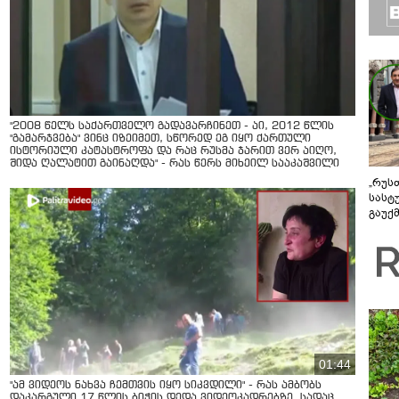
"2008 წელს საქართველო გადავარჩინეთ - აი, 2012 წლის
"გამარჯვება" ვინც იზეიმეთ, სწორედ ეგ იყო ქართული
ისტორიული კატასტროფა და რაც რუსმა ჯარით ვერ აიღო,
შიდა ღალატით გაინაღდა" - რას წერს მიხეილ სააკაშვილი
„რუს
სასტ
გაუქ
ზარა
ვიღა
შეხვ
01:44
"ამ ვიდეოს ნახვა ჩემთვის იყო სიკვდილი" - რას ამბობს
დაკარგული 17 წლის ბიჭის დედა ვიდეოკადრებზე, სადაც