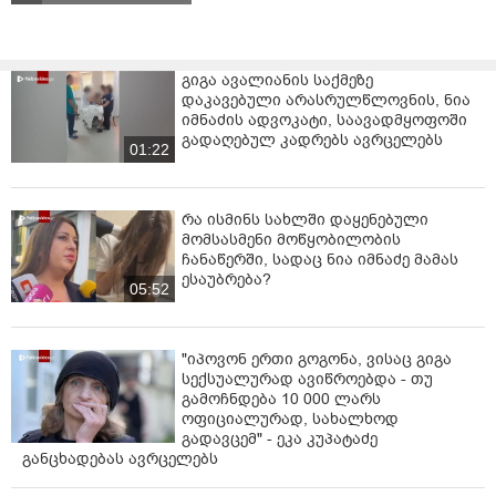
და მესაკუთრეთათვის უძრავი ქონების გადაცემის
ვალდებულება აიღეს, რის შემდეგაც
დაზარალებულებმა ორივე კომპანიის საბანკო
გიგა ავალიანის საქმეზე
ანგარიშებზე დიდი ოდენობით თანხები ჩარიცხეს.
დაკავებული არასრულწლოვნის, ნია
იმნაძის ადვოკატი, საავადმყოფოში
აღნიშნულის მიუხედავად, ბრალდებულებმა არ
გადაღებულ კადრებს ავრცელებს
01:22
უზრუნველყვეს კორპუსის მშენებლობის დასრულება
და დაზარალებულთათვის შეძენილი ფართების
საკუთრებაში გადაცემა. ხსენებული დანაშაულებრივი
რა ისმინს სახლში დაყენებული
სქემით, დანაშაულებრივი ჯგუფის წევრები 111
მომსასმენი მოწყობილობის
მოქალაქის კუთვნილ დიდი ოდენობით - 10 108 695
ჩანაწერში, სადაც ნია იმნაძე მამას
ლარს დაეუფლნენ.
ესაუბრება?
05:52
„დაკავებულ სამ პირს ბრალდება საქართველოს
სისხლის სამართლის კოდექსის 180-ე მუხლის მე-3
ნაწილის „ბ“ და მე-4 ნაწილის „ა“ ქვეპუნქტებით
"იპოვონ ერთი გოგონა, ვისაც გიგა
სექსუალურად ავიწროებდა - თუ
(თაღლითობა, ჩადენილი დიდი ოდენობით,
გამოჩნდება 10 000 ლარს
ორგანიზებული ჯგუფის მიერ სამსახურებრივი
ოფიციალურად, სახალხოდ
მდგომარეობის გამოყენებით) წარედგინათ, რაც
გადავცემ" - ეკა კუპატაძე
სასჯელის სახედ და ზომად 7-დან 10 წლამდე
განცხადებას ავრცელებს
თავისუფლების აღკვეთას ითვალისწინებს. ამავე