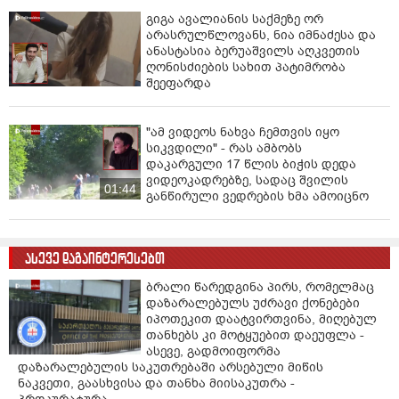
მუხლით ბრალდება დაუსწრებლად წარედგინა ორ
პირს და მათი ადგილსამყოფელის დადგენის და
გიგა ავალიანის საქმეზე ორ
არასრულწლოვანს, ნია იმნაძესა და
დაკავების მიზნით შესაბამისი ღონისძიებები
ანასტასია ბერუაშვილს აღკვეთის
ხორციელდება.
ღონისძიების სახით პატიმრობა
შეეფარდა
პროკურატურა ბრალდებულების მიმართ აღკვეთის
ღონისძიების გამოყენების თაობაზე, სასამართლოს
კანონით დადგენილ ვადაში მიმართავს", -
"ამ ვიდეოს ნახვა ჩემთვის იყო
აღნიშნულია ინფორმაციაში.
სიკვდილი" - რას ამბობს
დაკარგული 17 წლის ბიჭის დედა
ვიდეოკადრებზე, სადაც შვილის
01:44
განწირული ვედრების ხმა ამოიცნო
ასევე დაგაინტერესებთ
ბრალი წარედგინა პირს, რომელმაც
დაზარალებულს უძრავი ქონებები
იპოთეკით დაატვირთვინა, მიღებულ
თანხებს კი მოტყუებით დაეუფლა -
ასევე, გადმოიფორმა
დაზარალებულის საკუთრებაში არსებული მიწის
ნაკვეთი, გაასხვისა და თანხა მიისაკუთრა -