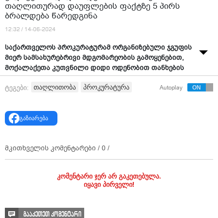
თაღლითურად დაუფლების ფაქტზე 5 პირს
ბრალდება წარედგინა
12:32 / 14-06-2024
საქართველოს პროკურატურამ ორგანიზებული ჯგუფის
მიერ სამსახურებრივი მდგომარეობის გამოყენებით,
მოქალაქეთა კუთვნილი დიდი ოდენობით თანხების
თაღლითურად დაუფლების ფაქტზე, 5 პირს ბრალდება
თაღლითობა
პროკურატურა
ტეგები:
Autoplay
წარუდგინა. ინფორმაციას პროკურატურა ავრცელებს.
უწყების ცნობით, შინაგან საქმეთა სამინისტროში
ჩატარებული გამოძიებით დადგინდა, რომ
გაზიარება
ბრალდებულებმა ორგანიზებული ჯგუფი
ჩამოაყალიბეს. თითქოსდა მრავალბინიანი
საცხოვრებელი სახლის მშენებლობის მიზნით,
მკითხველის კომენტარები /
0
/
სხვადასხვა წელს შპს „დელუქს დეველოპმენტი“ და
შპს „დემაქს გოთუა“ დააფუძნეს.
კომენტარი ჯერ არ გაკეთებულა.
იყავი პირველი!
აღნიშნული კომპანიების წარმომადგენლებმა ბინის
შეძენით დაინტერესებულ მოქალაქეებთან
ნასყიდობის ხელშეკრულებები გააფორმეს, რომლის
გააკეთეთ კომენტარი
საფუძველზეც კორპუსის მშენებლობის დასრულებისა