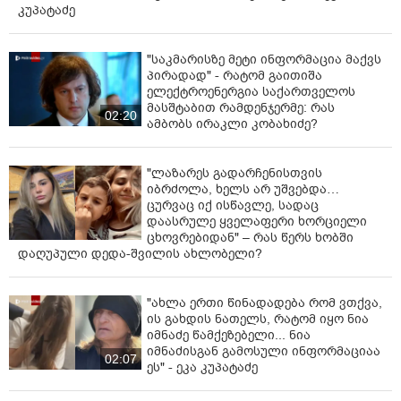
საქართველოს ტერიტორიების 20%-
ის ოკუპაცია და სააკაშვილის, მისი
რეჟიმის და "ნაცმოძრაობის"
09:30
ღალატი ვერანაირად ვერ
გადაფარავს ამ დანაშაულს" - ირაკლი კობახიძე
"ფარული მოსასმენები სახლებში,
ციხეში, მანქანებში - ყველგან
ერთდროულად, ჩხრეკის დროს,
დაამონტაჟეს... იმნაძეების ოჯახში,
07:27
მგონი, 4 მოსასმენი იყო..." - ეკა
კუპატაძე
"საკმარისზე მეტი ინფორმაცია მაქვს
პირადად" - რატომ გაითიშა
ელექტროენერგია საქართველოს
მასშტაბით რამდენჯერმე: რას
02:20
ამბობს ირაკლი კობახიძე?
"ლაზარეს გადარჩენისთვის
იბრძოლა, ხელს არ უშვებდა…
ცურვაც იქ ისწავლე, სადაც