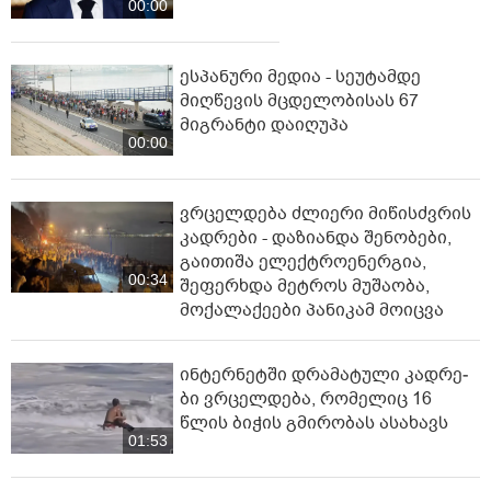
ტრაგედია საბერძნეთში - ხანძრის
ჩაქრობის დროს ერთმანეთს ორი
ვერტმფრენი შეეჯახა
00:22
სომხეთის
მთავრობა
გადადგა
00:00
ესპანური მედია - სეუტამდე
მიღწევის მცდელობისას 67
მიგრანტი დაიღუპა
00:00
ვრცელდება ძლიერი მიწისძვრის
კადრები - დაზიანდა შენობები,