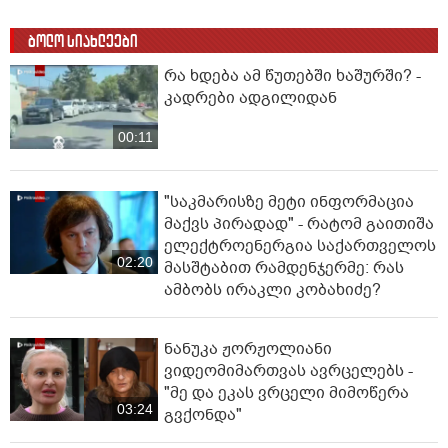
გაითიშა ელექტროენერგია,
00:34
შეფერხდა მეტროს მუშაობა,
მოქალაქეები პანიკამ მოიცვა
ინ­ტერ­ნეტ­ში დრა­მა­ტუ­ლი კად­რე­
ბი ვრცელდება, რომელიც 16
წლის ბიჭის გმირობას ასახავს
01:53
ბოლო სიახლეები
რა ხდება ამ წუთებში ხაშურში? -
კადრები ადგილიდან
00:11
"საკმარისზე მეტი ინფორმაცია
მაქვს პირადად" - რატომ გაითიშა