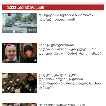
დაასრულე ყველაფერი ხორციელი
ცხოვრებიდან" – რას წერს ხობში
დაღუპული დედა-შვილის ახლობელი?
"ახლა ერთი წინადადება რომ ვთქვა,
ის გახდის ნათელს, რატომ იყო ნია
იმნაძე წამქეზებელი... ნია
იმნაძისგან გამოსული ინფორმაციაა
02:07
ეს" - ეკა კუპატაძე
ასევე დაგაინტერესებთ
რა ხდება ამ წუთებში ხაშურში? -
კადრები ადგილიდან
00:11
ნანუკა ჟორჟოლიანი
ვიდეომიმართვას ავრცელებს - "მე
და ეკას ვრცელი მიმოწერა გვქონდა"