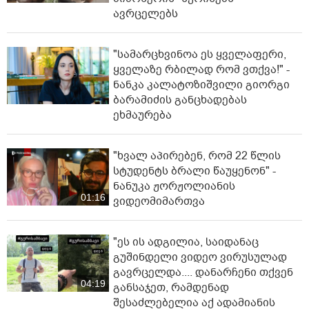
ავრცელებს
"სა­მარ­ცხვი­ნოა ეს ყვე­ლა­ფე­რი,
ყვე­ლა­ზე რბი­ლად რომ ვთქვა!" -
ნანკა კალატოზიშვილი გიორგი
ბარამიძის განცხადებას
ეხმაურება
"ხვალ აპირებენ, რომ 22 წლის
სტუდენტს ბრალი წაუყენონ" -
ნანუკა ჟორჟოლიანის
01:16
ვიდეომიმართვა
"ეს ის ადგილია, საიდანაც
გუშინდელი ვიდეო ვირუსულად
გავრცელდა.... დანარჩენი თქვენ
04:19
განსაჯეთ, რამდენად
შესაძლებელია აქ ადამიანის