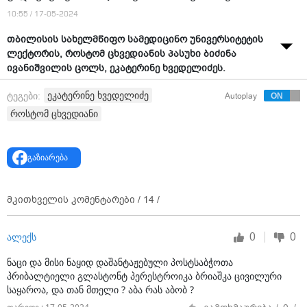
10:55 / 17-05-2024
თბილისის სახელმწიფო სამედიცინო უნივერსიტეტის
ლექტორის, როსტომ ცხვედიანის პასუხი ბიძინა
ივანიშვილის ცოლს, ეკატერინე ხვედელიძეს.
"ქალბატონო ეკა!
ეკატერინე ხვედელიძე
ტეგები:
Autoplay
როსტომ ცხვედიანი
ძალიან ბევრი ვიფიქრე, პასუხი რამდენჯერმე დავწერე
და გადავწერე. ბოლოს ერთი ამოვარჩიე. თუმცა
საუკეთესოდ არც ეს მიმაჩნია.
გაზიარება
სიმართლე გითხრათ, თქვენგან პასუხს არ ველოდი და
ამისთვის დიდი მადლობა.
მკითხველის კომენტარები /
14
/
ახლა ისეთი პასუხი მინდა მოგწეროთ, რომ არც
უმადური გამოვიდე და არც თქვენ თქვათ, თუ სამი
0
0
ალექს
დღის წინ ასე მშობლიური ტონით მომმართავდა, ახლა
ეს რა ხდებაო? მაგრამ ვითვალისწინებ იმას, რომ
ნაცი და მისი ნაყიდ დაშანტაჟებული პოსტსაბჭოთა
სამწუხაროდ, ვერ გამიხსენეთ და თან არც ის მინდა,
პრიბალტიელი გლასტონტ პერესტროიკა ბრიაშკა ცივილური
რომ ვინმემ თქვას, ქალბატონ ეკას იმიტომ მიმართა
საყაროა, და თან მთელი ? აბა რას აბობ ?
რომ........ და რაღაც კუდები გამოაბან. მე ეს არ