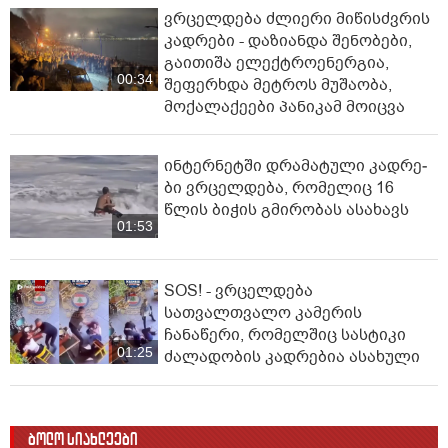
ვრცელდება ძლიერი მიწისძვრის
კადრები - დაზიანდა შენობები,
გაითიშა ელექტროენერგია,
00:34
შეფერხდა მეტროს მუშაობა,
მოქალაქეები პანიკამ მოიცვა
ინ­ტერ­ნეტ­ში დრა­მა­ტუ­ლი კად­რე­
ბი ვრცელდება, რომელიც 16
წლის ბიჭის გმირობას ასახავს
01:53
SOS! - ვრცელდება
სათვალთვალო კამერის
ჩანაწერი, რომელშიც სასტიკი
01:25
ძალადობის კადრებია ასახული
ბოლო სიახლეები