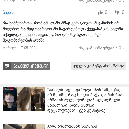
გამოხმაურება /
0
/
თარიღი : 17-05-2024
მჭირდება.
0
0
ბადრი
ვფიცავ მაღლა ღმერთს და ქვეყანაზე ყველა
საფიცარს, რაც გავაკეთე, ჩემი აზრით, მხოლოდ
რა სამწუხაროა, რომ ამ ადამიანმაც ვერ გაიგო ამ კანონის არ
ქვეყნის საკეთილდღეოდ. რადგან ახლაც მჯერა, რომ
მიღებით რა მდგომარეობაში ჩავარდებოდა ქვეყანა! ვის ხელში
ამ სამოქალაქო დაპირისპირების განმუხტვა ჯერ
იქნებოდა ქვეყნის ბედი. უფრო ღრმად აღარ შევალ
კიდევ შესაძლებელია, ამის გაკეთება კი თქვენ
მდგომარეობის არსში.
ძალგიძთ! და მე, როგორც ერთმა რიგითმა
გამოხმაურება /
0
/
თარიღი : 17-05-2024
ქართველმა და მამათქვენის მეგობარმა, მოგმართეთ
თქვენ. დარწმუნებული ვარ, რაც დღეს ხდება, არავის
არ მოგვწონს და თითოეულმა ადამიანმა ყველაფერი
ყველა კომენტარის ნახვა
გააკეთეთ კომენტარი
უნდა გავაკეთოთ, რომ კიდევ უარესი არ მოხდეს.
ახლა კიდევ რამდენიმე შტრიხს დავამატებ ჩემი და
სულკურთხეული ფედიას ურთიერთობიდან. ის ჩემი
"სახლში იყო ფარული მოსასმენები,
არა მარტო მეგობარი იყო, არამედ ჩემი იმდენად
ამ წუთში, რაც ხელთ მაქვს, არის ნია
სჯეროდა, რომ ყველაზე ახლობელი ადამიანის,
იმნაძის ტელეფონიდან აღდგენილი
საკუთარი დედის, თქვენი ბებიის, ოპერაციაც
მასალები, არის ანძები,
01:41
(მართალია, დიდი ოპერაცია არ იყო, მაგრამ მაინც) მე
დეტალურები" - ეკა კუპატაძე
მომანდო. გარდა ამისა, ვანსა და სამტრედიაში როცა
მას ვხვდებოდი, რესტორანში კი არ მივყავდი, არამედ
გიგა ავალიანის საქმეზე
როგორც მეგობრებს ეკადრებათ, სახლში მპატიჟებდა