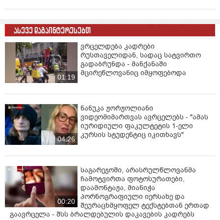
ვფიქრობდი და მაწუხებდა. ვინიდან მიმაჩნია, რომ
ერთგული ისაა, ვინც რეალობას გეტყვით და თვალწინ
სინამდვილეს დაგიხატავთ" - წერს როსტომ ცხვედიანი
ასევე დაგაინტერესებთ
სოციალურ ქსელში.
ვრცელდება კადრები
რუსთაველიდან, სადაც სატვირთო
ცნობისთვის, რამდენიმე დღის წინ როსტომ
გადაბრუნდა - მანქანაში
ცხვედიანმა ეკა ხვედელიძეს "ფორმულას" ეთერით
მცირეწლოვანიც იმყოფებოდა
01:19
მიმართა და მოუწოდა, მანდილი ჩააგდოს
მოსალოდნელ სამოქალაქო დაპირისპირებაში, რასაც
ივანიშვილის ცოლი გამოეხმაურა და განაცხადა
, რომ
ნანუკა ჟორჟოლიანი
ის მეუღლის შეხედულებებს იზიარებს.
ვიდეომიმართვას ავრცელებს - "ამას
იურიდიული ფაკულტეტის 1-ელი
კურსის სტუდენტიც იკითხავს"
04:26
საგარეჯოში, არასრულწლოვანმა
ჩამოტვირთა ფოტოსურათები,
დაამონტაჟა, მიანიჭა
პორნოგრაფიული იერსახე და
00:20
შეურაცხმყოფელ ტექსტებთან ერთად
გაავრცელა - შსს ბრალდებულის დაკავების კადრებს