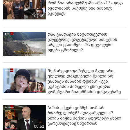
უფლება არ მისცეს”, - წერს სოციალურ ქსელში სოფია
თოდუა.
კომენტარი ჯერ არ გაკეთებულა.
ასევე, სოციალურ ქსელ “ფეისბუქზე“ იგივე შინაარსის
იყავი პირველი!
ინფორმაციას ავრცელებს მისი ყოფილი მეუღლე.
„შეუვარდა პოლიცია, არ უშვებენ ტელეფონთან, არ
გააკეთეთ კომენტარი
არეკინებენ ადვოკატთან”, - წერს დოდი ხარხელი.
„ინტერპრესნიუსი“ დამატებითი ინფორმაციის
მოპოვებას შსს-ში ცდილობს.
"მანიაკებო, დამპლებო, შენ არ იცი
რომ ნია არაფერშუაში არაა?!" - გიგა
ავალიანის საქმეზე ნია იმნაძეს
აკავებენ
02:45
რამ გამოწვია საქართველოს
ელექტროენერგეტიკული სისტემის
სრული გათიშვა - რა დეტალები
ხდება ცნობილი?