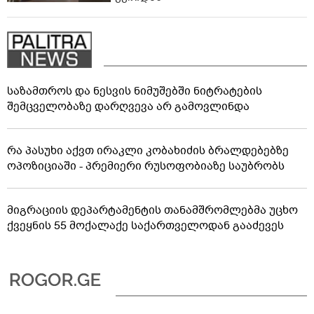
"არის ეჭვები ვინმეს ხომ არ
მფარველობენ" - დაკარგული 17
წლის ბიჭის საქმის ადვოკატი
08:51
ახალ გარემოებებზე საუბრობს
ავტომობილი ქვეითს დაეჯახა -
ვრცელდება შემაძრწუნებელი
კადრები მერაბ კოსტავას
00:12
ქუჩიდან
საზამთროს და ნესვის ნიმუშებში ნიტრატების
შემცველობაზე დარღვევა არ გამოვლინდა
რა პასუხი აქვთ ირაკლი კობახიძის ბრალდებებზე