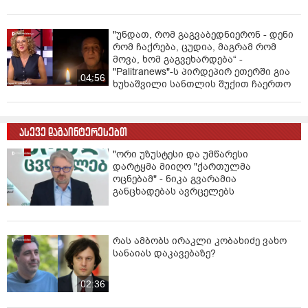
"ზეწარგადაფარებული მკვდარი,
უსულოდ დაგდებული შვილი არ
უნახავს იმნაძის დედას" - ეკა
კუპატაძის პირველი ემოციური
კომენტარი ნია იმნაძის დაკავებაზე
"არის ეჭვები ვინმეს ხომ არ
მფარველობენ" - დაკარგული 17
წლის ბიჭის საქმის ადვოკატი ახალ
გარემოებებზე საუბრობს
08:51
"უნდათ, რომ გაგვაბედნიერონ - დენი
რომ ჩაქრება, ცუდია, მაგრამ რომ
მოვა, ხომ გაგვეხარდება“ -
"Palitranews"-ს პირდეპირ ეთერში გია
04:56
ხუხაშვილი სანთლის შუქით ჩაერთო
ასევე დაგაინტერესებთ
"ორი უზუსტესი და უმწარესი