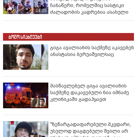
მოქალაქეები პანიკამ მოიცვა
ინ­ტერ­ნეტ­ში დრა­მა­ტუ­ლი კად­რე­
ბი ვრცელდება, რომელიც 16
წლის ბიჭის გმირობას ასახავს
01:53
SOS! - ვრცელდება
სათვალთვალო კამერის
ჩანაწერი, რომელშიც სასტიკი
01:25
ძალადობის კადრებია ასახული
ბოლო სიახლეები
გიგა ავალიანის საქმეზე აკავებენ
ანასტასია ბერუაშვილსაც