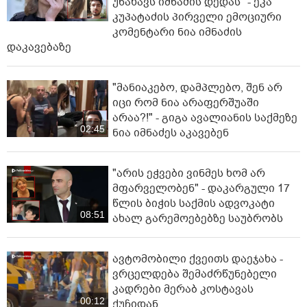
მასწავლებელ გიგა ავალიანის
საქმეზე დაკავებული ნია იმნაძე
კლინიკაში გადაჰყავთ
"ზეწარგადაფარებული მკვდარი,
უსულოდ დაგდებული შვილი არ
უნახავს იმნაძის დედას" - ეკა
კუპატაძის პირველი ემოციური
კომენტარი ნია იმნაძის
დაკავებაზე
"მანიაკებო, დამპლებო, შენ არ
იცი რომ ნია არაფერშუაში
არაა?!" - გიგა ავალიანის საქმეზე
02:45
ნია იმნაძეს აკავებენ