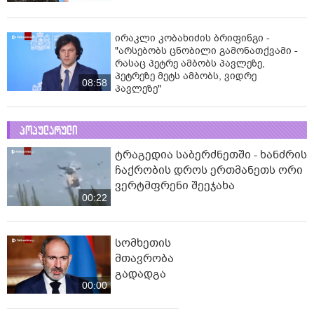
საგანგებო ბრიფინგი სუს-ში:
დაკავებული და სისხლის
სამართლის პასუხისგებაში
მიცემულია 28 პირი - რა დეტალები
05:19
ხდება ცნობილი?
"თელავში მშენებლობის ნებართვები
ნამდვილად არასწორად იყო
გაცემული რამდენიმე კომერციულ
ობიექტზე" - ირაკლი კობახიძე
ირაკლი კობახიძის ბრიფინგი -
"არსებობს ცნობილი გამონათქვამი -
რასაც პეტრე ამბობს პავლეზე,
პეტრეზე მეტს ამბობს, ვიდრე
08:58
პავლეზე"
პოპულარული
ტრაგედია საბერძნეთში - ხანძრის