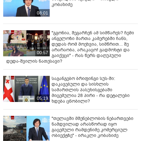
"თელავის ერთ-ერთ სასტუმროში
მომხდარ ინციდენტში მონაწილე
ქალების მიმართ ამ ეტაპზე
ქვეყნიდან გაუსვლელობის
04:20
გადაწყვეტილება მიღებული არ
არის" - პროკურორი
"ევროპული ბიუროკრატია სრულ
აბსურდშია შესული" - ირაკლი
კობახიძე
08:01
"გგონია, შეგარჩენ ამ სიმწარეს? ჩემი
ანგელოზი მართა კამერებში ჩანს,
დედას რომ მოეხვია, სიმწრით... შე
არარაობა, არაკაცო! გადმოხტი და
00:57
გაიქეცი" - რას წერს დაღუპული
დედა-შვილის ნათესავი?