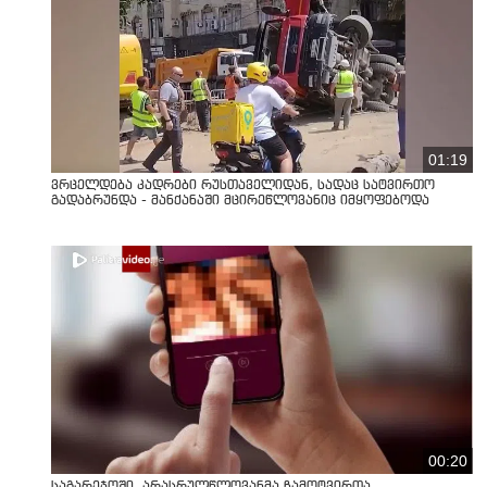
01:19
ვრცელდება კადრები რუსთაველიდან, სადაც სატვირთო
გადაბრუნდა - მანქანაში მცირეწლოვანიც იმყოფებოდა
00:20
საგარეჯოში, არასრულწლოვანმა ჩამოტვირთა