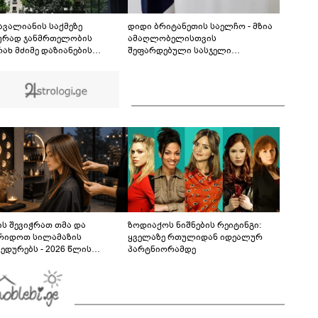
ცნობილი გამონათქვამი - რასაც პეტრე ამბობს
პავლეზე, პეტრეზე მეტს ამბობს, ვიდრე
08:58
პავლეზე"
 ავალიანის საქმეზე
დიდი ბრიტანეთის საელჩო - მზია
ურად ჯანმრთელობის
ამაღლობელისთვის
რახ მძიმე დაზიანების
შეფარდებული სასჯელი
ების ფაქტზე ნია იმნაძეს და
არაპროპორციული და
აკუთრებით მძიმე
პოლიტიკურად მოტივირებულია -
შაულის შეუტყობინებლობის
მოვითხოვთ მის დაუყოვნებლივ
ზე ანასტასია ბერუაშვილს
გათავისუფლებას
დება წარუდგინეს
ს შევიჭრათ თმა და
ზოდიაქოს ნიშნების რეიტინგი:
რიდოთ სილამაზის
ყველაზე რთულიდან იდეალურ
ედურებს - 2026 წლის
პარტნიორამდე
სტოს ასტროლოგიური
კვლევი