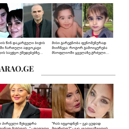
ლის წინ დაკარგული ბიჭის
მისი გარეგნობა ფენომენურად
ეში ჩართული ადვოკატი
მიიჩნევა: როგორ გამოიყურება
დის საეჭვო ქმედებებზე
მსოფლიოში ყველაზე გრძელი
რობს: "ქალბატონი უარს
წამწამების მქონე ბიჭი, რომელიც
დებს ინფორმაციის
ახლა 19 წლისაა?
დებაზე... წლობით
ინარეობდა საქმის
რცხვის ოპერაცია"
ნი პირველი შეხვედრა
"რას იტყოდნენ – ეკა ცუდად
ვნად მახსოვს..." - თათული
მღერისო?" - ეკა კვალიაშვილის