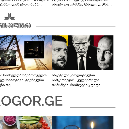
ერაშვილის ერთი ამბავი
ინტერვიუ ოჯახზე, განვლილ გზასა
და რთულ პერიოდზე
მ ჩაბნელდა საქართველო
ჩაკეტილი „პოლიტიკური
ედ: საბოტაჟი, ტექნიკური
სამკუთხედი“ - კულუარული
ეზი თუ
თამაშები, რომლებიც დიდი
როფესიონალიზმი?! -
სისხლის ფასად ჯდება
რო თვალჭრელიძის ანალიზი