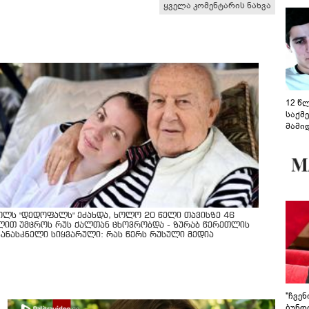
ყველა კომენტარის ნახვა
12 წ
საქმ
მამი
საუბ
აცხა
მოწო
მიმდ
ჩაფა
ოლს "დედოფალს" ეძახდა, ხოლო 20 წელი თავისზე 46
ლით უმცროს რუს ქალთან ცხოვრობდა - ზურაბ წერეთლის
კანასკნელი სიყვარული: რას წერს რუსული მედია
"ჩვე
ბუნდო