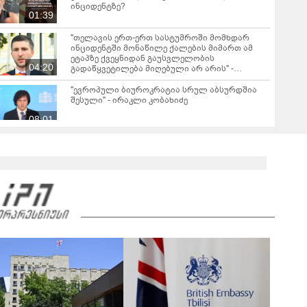
ინციდენტზე?
01:39
"თელავის ერთ-ერთ სასტუმროში მომხდარ
ინციდენტში მონაწილე ქალების მიმართ ამ
ეტაპზე ქვეყნიდან გაუსვლელობის
04:20
გადაწყვეტილება მიღებული არ არის" -
პროკურორი
"ევროპული ბიუროკრატია სრულ აბსურდშია
შესული" - ირაკლი კობახიძე
08:01
"გგონია, შეგარჩენ ამ სიმწარეს? ჩემი
ანგელოზი მართა კამერებში ჩანს, დედას რომ
მოეხვია, სიმწრით... შე არარაობა, არაკაცო!
00:57
გადმოხტი და გაიქეცი" - რას წერს დაღუპული
დედა-შვილის ნათესავი?
საგანგებო ბრიფინგი სუს-ში: დაკავებული და
სისხლის სამართლის პასუხისგებაში
მიცემულია 28 პირი - რა დეტალები ხდება
05:19
ცნობილი?
"თელავში მშენებლობის ნებართვები
ნამდვილად არასწორად იყო გაცემული
რამდენიმე კომერციულ ობიექტზე" - ირაკლი
კობახიძე
ირაკლი კობახიძის ბრიფინგი - "არსებობს