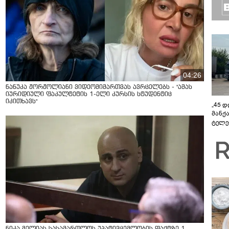
04:26
ნანუკა ჟორჟოლიანი ვიდეომიმართვას ავრცელებს - "ამას
იურიდიული ფაკულტეტის 1-ელი კურსის სტუდენტიც
იკითხავს"
„45 
მანქ
ტელე
აზერ
საქა
გავლ
ნიკა მელიას სასამართლოს უპატივცემლობის ფაქტზე 1