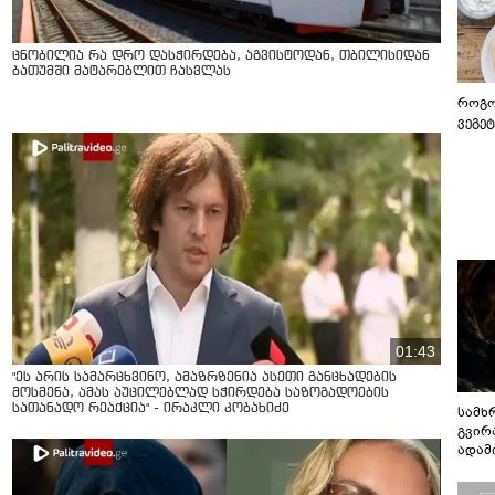
ცნობილია რა დრო დასჭირდება, აგვისტოდან, თბილისიდან
ბათუმში მატარებლით ჩასვლას
როგო
ვეგე
01:43
"ეს არის სამარცხვინო, ამაზრზენია ასეთი განცხადების
მოსმენა, ამას აუცილებლად სჭირდება საზოგადოების
სათანადო რეაქცია" - ირაკლი კობახიძე
სამხ
გვირ
ადამ
ბუნებ
ლაბი