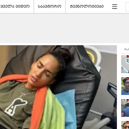
ყველა ვიდეო
საავტორო
ტექნოლოგიები
Au