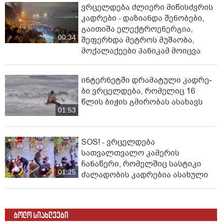
ვრცელდება ძლიერი მიწისძვრის
კადრები - დაზიანდა შენობები,
გაითიშა ელექტროენერგია,
00:34
შეფერხდა მეტროს მუშაობა,
მოქალაქეები პანიკამ მოიცვა
ინ­ტერ­ნეტ­ში დრა­მა­ტუ­ლი კად­რე­
ბი ვრცელდება, რომელიც 16
წლის ბიჭის გმირობას ასახავს
01:53
SOS! - ვრცელდება
სათვალთვალო კამერის
ჩანაწერი, რომელშიც სასტიკი
01:25
ძალადობის კადრებია ასახული
ბოლო სიახლეები