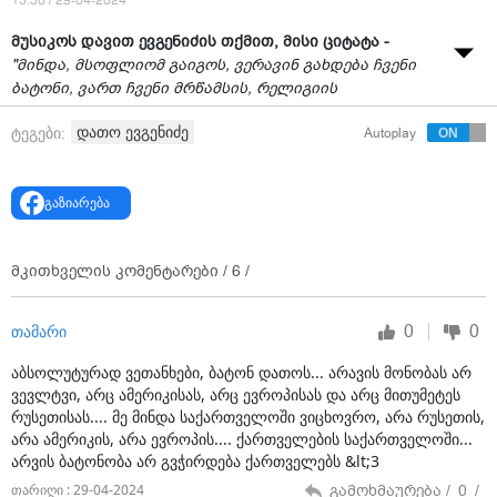
15:50 / 29-04-2024
მუსიკოს დავით ევგენიძის თქმით, მისი ციტატა -
"მინდა, მსოფლიომ გაიგოს, ვერავინ გახდება ჩვენი
ბატონი, ვართ ჩვენი მრწამსის, რელიგიის
მატარებლები. მადლობა, რომ ქართველი ვარ"
-
დათო ევგენიძე
ტეგები:
Autoplay
არასწორი ინტერპრეტაციებით ვრცელდება.
როგორც დავით ევგენიძემ
"ნეტგაზეთს"
განუცხადა, ეს
ფრაზა საბავშვო მუსიკალურ პროექტ"რანინას" ერთ-
გაზიარება
ერთი მონაწილის შეფასებისას თქვა, რომელმაც
კონკურსში "ჩაკრულო" შეასრულა.
მისი თქმით,
გადაცემა დაახლოებით თვე-ნახევრის წინ ჩაიწერა,
მკითხველის კომენტარები /
6
/
როცა "უცხოური გავლენის გამჭვირვალობის შესახებ"
კანონპროექტი დღის წესრიგში საერთოდ არ იდგა.
0
0
თამარი
"ძალიან სასაცილოა [ინტერპრეტაციები, რომლებიც ამ
აბსოლუტურად ვეთანხები, ბატონ დათოს... არავის მონობას არ
ნათქვამს მოჰყვა] და გეტყვით რატომ: მე ეს ციტატა
ვევლტვი, არც ამერიკისას, არც ევროპისას და არც მითუმეტეს
ვთქვი "რანინაზე". ეს იყო ჩანაწერი, რომელიც ეთერში
რუსეთისას.... მე მინდა საქართველოში ვიცხოვრო, არა რუსეთის,
გავიდა ამ შაბათს. ამ დროს, ეს იყო [ჩაწერილი]
არა ამერიკის, არა ევროპის.... ქართველების საქართველოში...
თებერვლის დასაწყისში.
არვის ბატონობა არ გვჭირდება ქართველებს &lt;3
გამოხმაურება /
0
/
"ჩაკრულოში" არის ასეთი ტექსტი: "მუხრან ბატონის
თარიღი : 29-04-2024