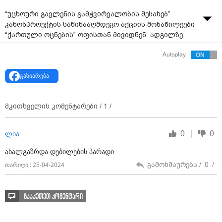
“უცხოური გავლენის გამჭვირვალობის შესახებ”
კანონპროექტის საწინააღმდეგო აქციის მონაწილეები
“ქართული ოცნების” ოფისთან მივიდნენ. ადგილზე
მათ პოლიციის კორდონი დახვდათ.
Autoplay
აქციის ორგანიზატორები მონაწილეებს მოუწოდებენ,
კორდონს არ მიუახლოვდნენ, რათა ეს “პროვოკაციის
გაზიარება
მიზეზი არ გახდეს”.
პროტესტის მონაწილეები სკანდირებენ “მონებო!”.
მკითხველის კომენტარები /
1
/
0
0
ლია
ახალგაზრდა დებილების პარადი
გამოხმაურება /
0
/
თარიღი : 25-04-2024
გააკეთეთ კომენტარი