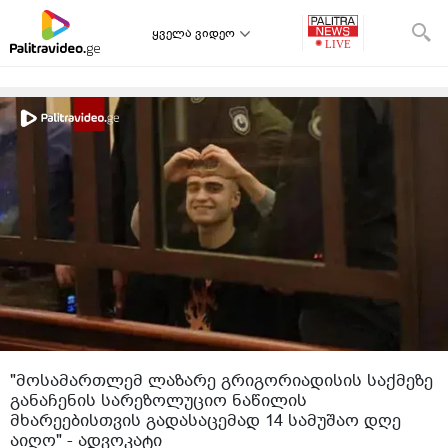
ყველა ვიდეო
"მოსამართლემ ლაზარე გრიგორიადისის საქმეზე
განაჩენის სარეზოლუციო ნაწილის
მხარეებისთვის გადასაცემად 14 სამუშაო დღე
აიღო" - ადვოკატი