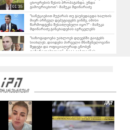
ცხოვრების წესის პროპაგანდა, უნდა
01:35
გამოვრიცხოთ“- მამუკა მდინარაძე
"სანქციებით მუქარას თუ გაუბედავდა ხალხის
მიერ არჩეულ დეპუტატებს ვინმე, ამისი
წარმოდგენა შესაძლებელი იყო?" - მამუკა
მდინარაძე განცხადებას ავრცელებს
"საზოგადოება უახლოეს დღეებში გაიგებს
სიახლეს, დაიდება პირველი მნიშვნელოვანი
შედეგი და ოფიციალურად ცნობენ
დაზარალებულად" - ნატა ვიბლიანის
საქმესთან დაკავშირებით ტარიელ კაკაბაძე
ინფორმაციას ავრცელებს
თბილისის ზღვაში 17 წლის ბიჭი დაიხრჩო - ვინ
არის დაღუპული ახალგაზრდა და რა
დეტალები ხდება ცნობილი?
"ეს იყო თავდაცვა და ეს იყო ქვეყნის
ინტერესების დაცვა" - რას ამბობს აგვისტოს
ომის გმირის, შმაგი სოფრომაძის მეუღლე, თეა
00:36
ტაბატაძე აგვისტოს ომზე
ხანძარია ლილო-მარყოფის გზაზე - კადრები
ადგილიდან, სადაც ამ წუთებში სალიკვიდაციო
სამუშაოები მიმდინარეობს
00:14
"ამოღებულია სხვადასხვა მოდელის