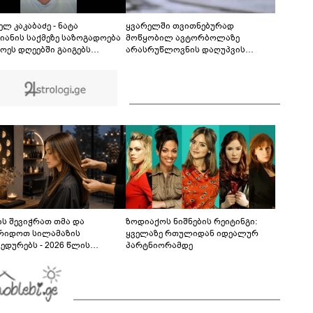
ცეცხლსასროლი იარაღი, საბრძოლო მასალა,
მათ შორი: 2 ავტომატი, 3 პისტოლეტი, 6 მჭიდი,
00:34
მაყუჩი და 41 ვაზნა" - შსს ინფორმაციას
ლ კაკაბაძე - ნატა
ყვარელში თვითნებურად
ავრცელებს
იანის საქმეზე საზოგადოება
მოწყობილ ავტორბოლაზე
ოეს დღეებში გაიგებს
არასრუწლოვნის დაღუპვის
ლეს, დაიდება პირველი
საქმეზე 2 პირს ბრალი წარედგინა
ვნელოვანი შედეგი და
იალურად ცნობენ
არალებულად
ს შევიჭრათ თმა და
ზოდიაქოს ნიშნების რეიტინგი:
რიდოთ სილამაზის
ყველაზე რთულიდან იდეალურ
ედურებს - 2026 წლის
პარტნიორამდე
სტოს ასტროლოგიური
კვლევი