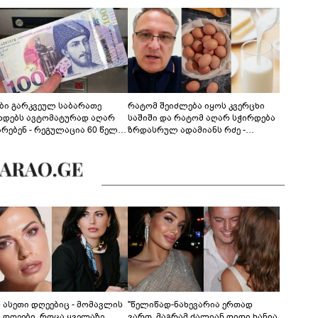
ები გარკვეულ საბარათე
რატომ შეიძლება იყოს კვერცხი
ხდებს ავტომატურად აღარ
საშიში და რატომ აღარ სჭირდება
არებენ - რეგულაცია 60 წელს
ზრდასრულ ადამიანს რძე -
ცილებულ პირებს შეეხება
ფსიქონუტრიციოლოგის
განმარტება
ს ასეთი დღეებიც - მომავლის
"წელიწად-ნახევარია ერთად
ს დღეები, როცა ყველაზე
ვართ, მაგრამ ძალიან დიდი ხანია,