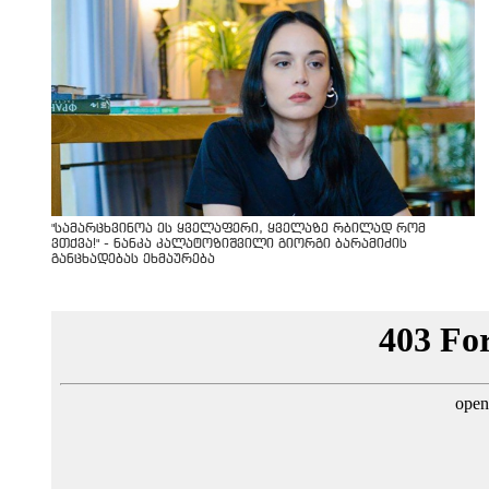
"სა­მარ­ცხვი­ნოა ეს ყვე­ლა­ფე­რი, ყვე­ლა­ზე რბი­ლად რომ
ვთქვა!" - ნანკა კალატოზიშვილი გიორგი ბარამიძის
განცხადებას ეხმაურება