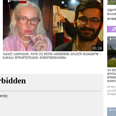
აგვის
მოას
დადგ
პ
01:16
"ხვალ აპირებენ, რომ 22 წლის სტუდენტს ბრალი წაუყენონ" -
ნანუკა ჟორჟოლიანის ვიდეომიმართვა
24 წ
დროს
მომენ
ტაილ
24 წლ
ელვამ
მომენ
ტაილა