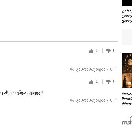
ტარიე
ვიბლ
უახლ
სიახ
მნიშ
ოფიც
დაზ
0
0
გამოხმაურება /
0
/
0
0
ც ასეთი უნდა გყავდეს.
როდი
მოვე
გამოხმაურება /
0
/
პროც
აგვი
გზამ