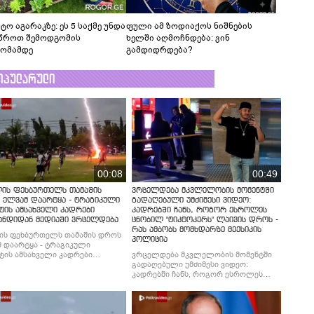
ტო აგარაკზე: ეს 5 საქმე უნდა
ფული ამ ზოდიაქოს ნიშნების
წროთ შემოდგომის
ხელში აღმოჩნდება: ვინ
ომამდე
გამდიდრდება?
ოპულარული
00:08
00:49
ლის ფეხბურთელს თამაშის
ვრცელდება მკვლელობის მომენტში
 ელვამ დაარტყა - ტრაგიკული
გადაღებული უმძიმესი ვიდეო:
ტის ამსახველი კადრები
კადრებში ჩანს, როგორ ესროლეს
ანდიდან მედიაში ვრცელდება
ცნობილ "ტიკტოკერს" ლაივის დროს -
რას ამბობს მომხდარზე მექსიკის
ის ფეხბურთელს თამაშის დროს
პოლიცია
 დაარტყა - ტრაგიკული
ტის ამსახველი კადრები
ვრცელდება მკვლელობის მომენტში
ნდიდან მედიაში ვრცელდება
გადაღებული უმძიმესი ვიდეო:
კადრებში ჩანს, როგორ ესროლეს
ცნობილ "ტიკტოკერს" ლაივის დროს -
რას ამბობს მომხდარზე მექსიკის
პოლიცია