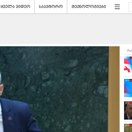
ყველა ვიდეო
საავტორო
ტექნოლოგიები
Au