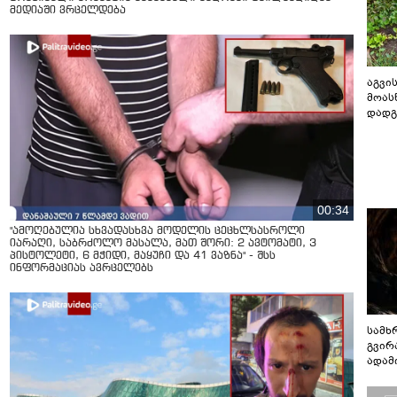
მედიაში ვრცელდება
აგვის
მოას
დადგ
00:34
"ამოღებულია სხვადასხვა მოდელის ცეცხლსასროლი
იარაღი, საბრძოლო მასალა, მათ შორი: 2 ავტომატი, 3
პისტოლეტი, 6 მჭიდი, მაყუჩი და 41 ვაზნა" - შსს
ინფორმაციას ავრცელებს
სამხ
გვირ
ადამ
ბუნებ
ლაბი