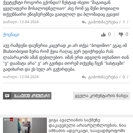
ქვეტექსტი როგორი გქონდა!? ზუსტად ისეთი "მაგათგან
არიან, ყველაფერს იკადრებენ. შესაბამისად,
ყველაფერი მოსალოდნელიაო" ასე რომ ეგ შენი ბოდიალი
საზოგადოება ყველაფერს შეაფასებს, ყველაფრის
თქვენნაირი უწიგნურებზეა გათვლილ და ბლომადაც გყავთ!
ანალიზს გააკეთებს. კიდევ ერთხელ ვიმეორებ, ნახეთ,
გამოხმაურება /
1
/
თარიღი : 12-04-2024
როგორი კამპანია მიმდინარეობს. თქვენ ვერ
წარმოიდგენთ, ფეხბურთელებთან როგორი ბულინგი
0
0
ქოცნაცი
მიმდინარეობს, წარმოდგენა არ აქვს საზოგადოებას,
როგორ აბულინგებენ სპორტსმენებს, ფეხბურთელებს,
აუუ რამდენი დაუწერია კაცურად კი არ თქვა "ბოდიშიო'' ეგაც იმ
რომ ვინმემ რაღაც თავისი მოსაზრება დააფიქსიროს.
მსახიობივით ზურა რომ ქვია რაღაც ვერ უფიქრდება რას
ლაპარაკობს ამან დებილებიო. იმან ერთ ადგილს იფხანთო თან
პირდაპირ იმას ვერ ეუბნებიან, რომ აღნიშნული
"ვ" დაამატა არა" ვ" არ გვინდა თორემ თქვენც ჩვენ "სასტავში"
კანონპროექტი შეაფასონ, მაგრამ ეუბნებიან, რომ
გადიხართ და ეს სულ არ გვჭირდება.
ევროპულ მომავალთან დაკავშირებით გააკეთეთ
გამოხმაურება /
0
/
თარიღი : 12-04-2024
განცხადებებიო. რა თქმა უნდა, ყველას გვინდა
ევროპული მომავალი, ევროპა და ევროპული
გაერთიანება, ეს არის ის, რისთვისაც ვიბრძვით,
ყველა კომენტარის ნახვა
გააკეთეთ კომენტარი
რისთვისაც ვშრომობთ, რისთვისაც იბრძოდნენ ჩვენი
წინაპრები, რომ ვიყოთ დამოუკიდებლები,
თავისუფლები, ჩვენი კულტურით, ადათ-წესებით და
ყველაფრით გავხდეთ ევროპის წევრი ქვეყანა, ეს არის
გიგა ავალიანის საქმეზე
ყველაზე მთავარი და მნიშვნელოვანი.
დაკავებული არასრულწლოვნის, ნია
იმნაძის ადვოკატი, საავადმყოფოში