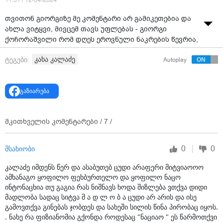
11:51 / 12-04-2024
თვითონ გიორგიზე მე კომენტარი არ გამიკეთებია და
ახლა ვიტყვი, მივცემ თავს უფლებას - გიორგი
ქოჩორაშვილი რომ დღეს ეროვნული ნაკრების წევრია,
ჩემი პატარა დამსახურებაც არის, - ამის შესახებ
კახა კალაძე
ტეგები:
Autoplay
„ქართული ოცნების“ გენერალურმა მდივანმა კახა
კალაძემ განაცხადა.
მისივე განმარტებით, გიორგი ქოჩორაშვილის
გაზიარება
მამასთან დაკავშირებით მან უბრალოდ ფაქტი
აღნიშნა, რომელიც მარტივად გადასამოწმებელია.
მკითხველის კომენტარები /
7
/
„რადიკალური დაჯგუფებები ვინც არიან, მათში
გამოიწვია გაღიზიანება, თუმცა მე არაფერი ისეთი
0
0
მსახიობი
სიახლე არ მითქვამს, ფაქტი აღვნიშნე და ნებისმიერ
ადამიანს შეუძლია გადაამოწმოს, ჩემი მოგონილი არ
კალაძე იმდენს წერ და ასაბუთებ ცუდი არაფერი მიტვიაოოო
არის. მე უბრალოდ თავს მივეცი უფლება, მესაუბრა
ამხანაგო ყოფილო ფეხბურთელო და ყოფილო ნაცო
როინ ქოჩორაშვილზე, იქიდან გამომდინარე, რომ ის
ინტონაცხია თუ გაგია რას ნიშნავს ხოდა შიზლება ვთქვა დიდი
არის პოლიტიკოსი და კონკრეტული პოლიტიკური
მადლობა სადაც სიტვა მ ა დ ლ ო ბ ა ცუდი არ არის და ისე
პარტიის წევრი. მე ის გამიკვირდა, საერთოდ რომ არ
გამოვთქვა გინებას ჯობდეს და სახეში სილის წინა პირობაც იყოს.
დაწერეს და თქვეს, რომ გიორგი ქოჩორაშვილი
. ნახე რა ფიზიანომია გქონდა როდესაც "ნაციაო " ეს წარმოთქვი
„ნაციაო“, თითქოს ეს ვთქვი. ამის მკადრებლებიც