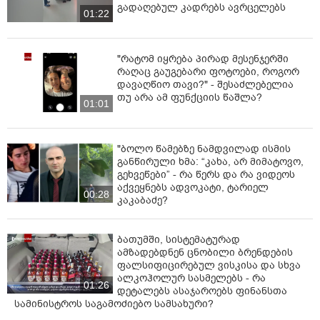
თვითონ გიორგიზე მე კომენტარი არ გამიკეთებია და
გადაღებულ კადრებს ავრცელებს
01:22
ახლა ვიტყვი, მივცემ თავს უფლებას - გიორგის მინდა
წარმატება ვუსურვო. ის არის ჩვენი ნაკრებისთვის
უმნიშვნელოვანესი ფიგურა და არასდროს
"რატომ იყრება პირად მესენჯერში
მიკადრებია და არასდროს გამიკეთებია
რაღაც გაუგებარი ფოტოები, როგორ
განმარტებები, ინფორმაცია არ მიმიწოდებია
დავაღწიო თავი?" - შესაძლებელია
საზოგადოებისთვის, გიორგი ქოჩორაშვილი რომ დღეს
თუ არა ამ ფუნქციის წაშლა?
01:01
ეროვნული ნაკრების წევრია, ჩემი პატარა
დამსახურებაც არის.
რა, როგორ და რანაირად, არ გავშლი თემას,
"ბოლო წამებზე ნამდვილად ისმის
განწირული ხმა: “კახა, არ მიმატოვო,
გულწრფელად მინდა მას წარმატება ვუსურვო. ბიჭებს
გეხვეწები” - რა წერს და რა ვიდეოს
წინ აქვთ უმნიშვნელოვანესი თამაშები ევროპის
აქვეყნებს ადვოკატი, ტარიელ
ჩემპიონატზე, მთელი საქართველო გულშემატკივრობს
00:28
კაკაბაძე?
მათ - ყველა, „ქართული ოცნება“, სხვა პარტიის
წარმომადგენლები, ყველა. ამ რადიკალებს სიბინძურე
და ჭუჭყი უნდათ შეახოცონ ფეხბურთელებს და
ბათუმში, სისტემატურად
ამზადებდნენ ცნობილი ბრენდების
სპორტსმენებს, არავის არაფერი არ გამოუვა. ესენი
ფალსიფიცირებულ ვისკისა და სხვა
არიან კოლექტიური მაქარაშვილები. რაც
ალკოჰოლურ სასმელებს - რა
მაქარაშვილმა გუშინ იკადრა, ამაზე მას პასუხი
01:26
დეტალებს ასაჯაროებს ფინანსთა
მოეთხოვება აუცილებლად“, - განაცხადა კალაძემ.
სამინისტროს საგამოძიებო სამსახური?