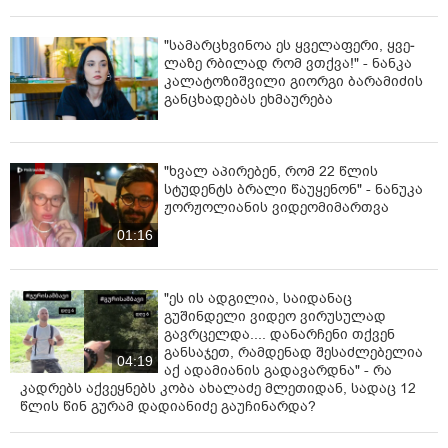
"სა­მარ­ცხვი­ნოა ეს ყვე­ლა­ფე­რი, ყვე­
ლა­ზე რბი­ლად რომ ვთქვა!" - ნანკა
კალატოზიშვილი გიორგი ბარამიძის
განცხადებას ეხმაურება
"ხვალ აპირებენ, რომ 22 წლის
სტუდენტს ბრალი წაუყენონ" - ნანუკა
ჟორჟოლიანის ვიდეომიმართვა
01:16
"ეს ის ადგილია, საიდანაც
გუშინდელი ვიდეო ვირუსულად
გავრცელდა.... დანარჩენი თქვენ
განსაჯეთ, რამდენად შესაძლებელია
04:19
აქ ადამიანის გადავარდნა" - რა
კადრებს აქვეყნებს კობა ახალაძე მლეთიდან, სადაც 12
წლის წინ გურამ დადიანიძე გაუჩინარდა?