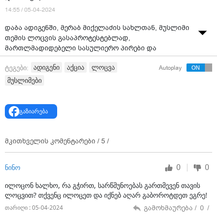
14:55 / 05-04-2024
დაბა ადიგენში, მერაბ მიქელაძის სახლთან, მუსლიმი
თემის ლოცვის გასაპროტესტებლად,
მართლმადიდებელი სასულიერო პირები და
მოსახლეობა აქციას მართავენ.
ადიგენი
აქცია
ლოცვა
ტეგები:
Autoplay
ადგილზე მობილიზებულია დიდი რაოდენობით
მუსლიმები
პოლიცია.
შეკრებილი ადამიანები ამბობენ, რომ აღნიშნულ
გაზიარება
ადგილას მეჩეთი არ უნდა აშენდეს.
მერაბ მიქელაძესა და ადგილობრივ ხელისუფლებას
მკითხველის კომენტარები /
5
/
შორის მოლაპარაკება ვერ შედგა. როგორც მიქელაძე
"სამხრეთის კარიბჭესთან" ამბობს, ხელისუფლებამ
თავდაპირველი შეთანხმება შეცვლა და სოფელ
0
0
ნინო
იჯარეთში ფართის გამოყოფა ადიგენში მდებარე
სახლის დათმობის სანაცვლოდ შესთავაზა, რაზეც მან
ილოცონ ხალხო, რა გჭირთ, სარწმუნოებას გართმევენ თავის
უარი განაცხადა.
ლოცვით? თქვენც ილოცეთ და იქნებ აღარ გაბოროტდეთ ეგრე!
გამოხმაურება /
0
/
თარიღი : 05-04-2024
დღეს მუსლიმებს პარასკევის ლოცვა აქვთ. როგორც