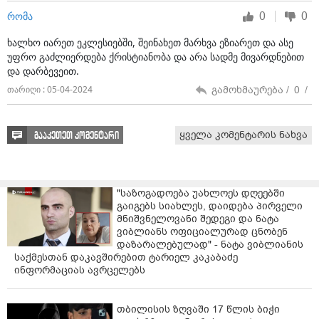
მერაბ მიქელაძე ამბობს, მოლაპარაკების ჩაშლის
0
0
რომა
გამო იგი გეგმავს ლოცვა ისევ საკუთარ სახლში
აღავლინოს.
ხალხო იარეთ ეკლესიებში, შეინახეთ მარხვა ეზიარეთ და ასე
უფრო გაძლიერდება ქრისტიანობა და არა სადმე მივარდნებით
ვიდეო:
"სამხრეთის კარიბჭე"
და დარბევეით.
გამოხმაურება /
0
/
თარიღი : 05-04-2024
ყველა კომენტარის ნახვა
გააკეთეთ კომენტარი
"საზოგადოება უახლოეს დღეებში
გაიგებს სიახლეს, დაიდება პირველი
მნიშვნელოვანი შედეგი და ნატა
ვიბლიანს ოფიციალურად ცნობენ
დაზარალებულად" - ნატა ვიბლიანის
საქმესთან დაკავშირებით ტარიელ კაკაბაძე
ინფორმაციას ავრცელებს
თბილისის ზღვაში 17 წლის ბიჭი