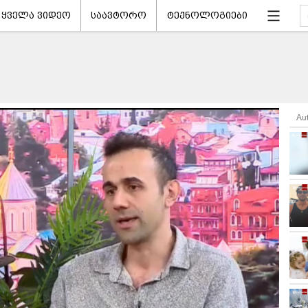
ყველა ვიდეო
საავტორო
ტექნოლოგიები
Au