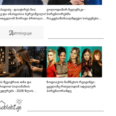
რაღაცით გასიამოვნოს, წარმოუდგენელია
ესეთ კაცთან ურთიერთობა" - ნინი ქარსელაძე
00:46
უპატაძე - დაიჭირეს ნია
ვოლოდიმირ ზელენსკი -
ძე და ანასტასია ბერუაშვილი!
პარტნიორებმა
რთველომ მორიგი ბრძოლა
რაკეტსაწინააღმდეგო სისტემების
ო მკვლელებს! იმნაძე-
მოწოდებაზე უარის თქმის
ოზაშვილები არიან
ოფიციალურ მიზეზად ახლო
პულატორები, კადრებში მე
აღმოსავლეთში მიმდინარე
ე თამუნა ნავროზაშვილის
კონფლიქტი დაასახელეს -
რიკების ფონზე წყნარად
შესაძლოა, ეს პოლიტიკური
რი პოლიცია
ნაბიჯებიც იყოს
ს შევიჭრათ თმა და
ზოდიაქოს ნიშნების რეიტინგი:
რიდოთ სილამაზის
ყველაზე რთულიდან იდეალურ
ედურებს - 2026 წლის
პარტნიორამდე
სტოს ასტროლოგიური
კვლევი