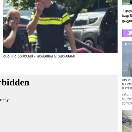
1-დღ
სად 
დავბ
პ
ავარია ბათუმში - დაშავდა 2 ადამიანი
ტრაგე
ჩაქრ
ვერტმ
ტრაგე
ჩაქრო
ვერტმ