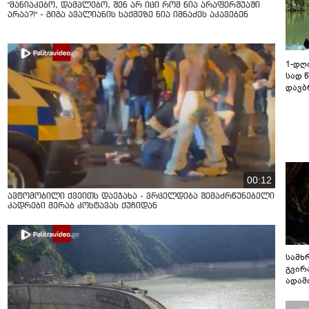
"მანიაკებო, დამპლებო, შენ არ იცი რომ ნია არაფერშუაში
არაა?!" - გიგა ავალიანის საქმეზე ნია იმნაძეს აკავებენ
1-დღ
სად 
დავბ
00:12
ავტომობილი ქვეითს დაეჯახა - ვრცელდება შემაძრწუნებელი
კადრები მერაბ კოსტავას ქუჩიდან
სამხ
გვირ
ადამ
ბუნებ
ლაბი