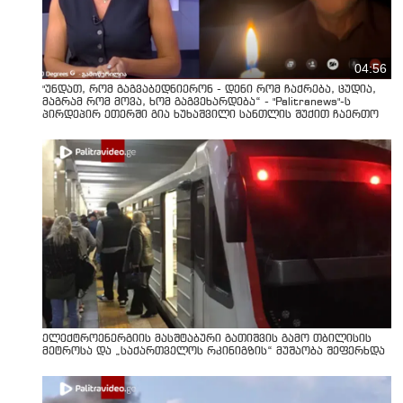
04:56
"უნდათ, რომ გაგვაბედნიერონ - დენი რომ ჩაქრება, ცუდია,
მაგრამ რომ მოვა, ხომ გაგვეხარდება“ - "Palitranews"-ს
პირდეპირ ეთერში გია ხუხაშვილი სანთლის შუქით ჩაერთო
ელექტროენერგიის მასშტაბური გათიშვის გამო თბილისის
მეტროსა და „საქართველოს რკინიგზის“ მუშაობა შეფერხდა