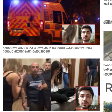
დამავ
კითხ
მასწავლებელ გიგა ავალიანის საქმეზე დაკავებული ნია
იმნაძე კლინიკაში გადაჰყავთ
საზა
სამკ
„კუკ
დრონ
ვიდე
02:45