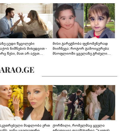
აზე ცუდი წყვილები
მისი გარეგნობა ფენომენურად
აქოს ნიშნების მიხედვით -
მიიჩნევა: როგორ გამოიყურება
რც წესი, მათ არ აქვთ
მსოფლიოში ყველაზე გრძელი
ონიული ურთიერთობა
წამწამების მქონე ბიჭი, რომელიც
ახლა 19 წლისაა?
საკუთრებული მადლობა ერთ
ქორწილი, რომელმაც ყველა
იანს, ვინც ყველაფერი
ტრადიცია დაამსხვრია: "უკეთეს