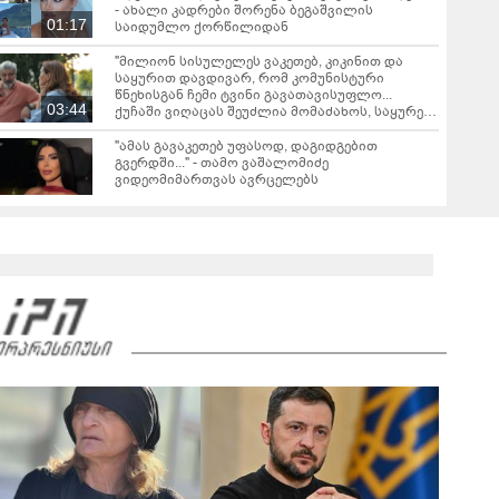
- ახალი კადრები შორენა ბეგაშვილის
01:17
საიდუმლო ქორწილიდან
"მილიონ სისულელეს ვაკეთებ, კიკინით და
საყურით დავდივარ, რომ კომუნისტური
წნეხისგან ჩემი ტვინი გავათავისუფლო...
03:44
ქუჩაში ვიღაცას შეუძლია მომაძახოს, საყურე
რატომ მიკეთია, ვინ გეკითხება?!" - დუტა
სხირტლაძე
"ამას გავაკეთებ უფასოდ, დაგიდგებით
გვერდში..." - თამო ვაშალომიძე
ვიდეომიმართვას ავრცელებს
"ეს იყო ჩემი ტემპერამენტის ადამიანის,
აბსოლიტურად ორგანული რეაქცია" - რას
ამბობს ნანიკო ხაზარაძე?
01:05
თბილისში, კანიე ვესტი და მისი მეუღლე ერთ-
ერთ დაწესებულებაში კამერამ დააფიქსირა
00:08
"ბევრმა ჩემზე ეს არ იცის..." - ნუცა ბუზალაძე
გულშემატკივარს ვიდეოს უზიარებს
01:23
“კაცს, თუ არ აქვს შესაძლებლობა რომ