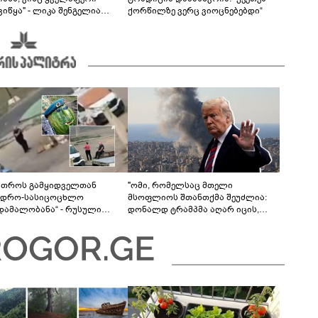
იწყა" - ლიკა შენგელია
ქორწილზე ვერც ვიოცნებებდი“
ვებს პასუხობს
მთროს გამყიდველთან
"ომი, რომელსაც მთელი
ვდრო-სასიცოცხლო
მსოფლიოს შთანთქმა შეუძლია:
უდამალობანა“ - რუსული
დონალდ ტრამპმა აღარ იცის,
ის „საბრძოლო-კომიკური“
როგორ მოიქცეს" -The New York
ო
Times