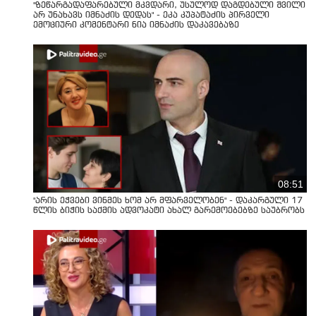
"ზეწარგადაფარებული მკვდარი, უსულოდ დაგდებული შვილი
არ უნახავს იმნაძის დედას" - ეკა კუპატაძის პირველი
ემოციური კომენტარი ნია იმნაძის დაკავებაზე
08:51
"არის ეჭვები ვინმეს ხომ არ მფარველობენ" - დაკარგული 17
წლის ბიჭის საქმის ადვოკატი ახალ გარემოებებზე საუბრობს