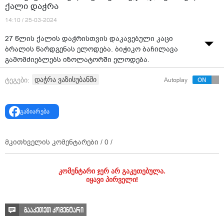
ქალი დაჭრა
14:10 / 25-03-2024
27 წლის ქალის დაჭრისთვის დაკავებული კაცი
ბრალის წარდგენას ელოდება. ბიჭიკო ბაჩილავა
გამომძიებლებს იზოლატორში ელოდება.
როგორც თვითმხილველები ამბობენ, ბრალდებული
დაჭრა ვაზისუბანში
ტეგები:
Autoplay
მამაკაცი პოლიციას თვოთონ ჩაბარდა. მეზობლის
თქმით, მამაკაცი მეზობელ ქალს ჩაუსაფრდა და 10-
მდე ჭრილობა მიაყენა. გოგონა ცდილობდა იქვე
გაზიარება
მდებარე სალონში შესულიყო, თუმცა კარის გახსნა
ვერ მოახერხა.
მკითხველის კომენტარები /
0
/
"სულ სისხლიანი ვიყავი, რომ გადავაბრუნე სისხლმა
ამოასხა. მითხრა, არაო, ხელი არ მომკიდო, გული
მიმდისო" - ამბობს თვითმხილველი.
კომენტარი ჯერ არ გაკეთებულა.
იყავი პირველი!
გააკეთეთ კომენტარი