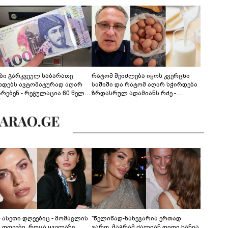
ები გარკვეულ საბარათე
რატომ შეიძლება იყოს კვერცხი
ხდებს ავტომატურად აღარ
საშიში და რატომ აღარ სჭირდება
არებენ - რეგულაცია 60 წელს
ზრდასრულ ადამიანს რძე -
ცილებულ პირებს შეეხება
ფსიქონუტრიციოლოგის
განმარტება
ს ასეთი დღეებიც - მომავლის
"წელიწად-ნახევარია ერთად
ს დღეები, როცა ყველაზე
ვართ, მაგრამ ძალიან დიდი ხანია,