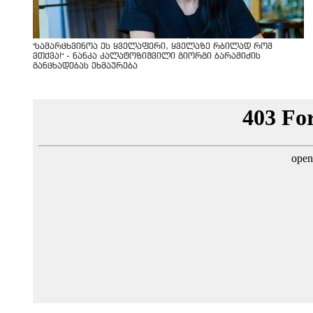
"სა­მარ­ცხვი­ნოა ეს ყვე­ლა­ფე­რი, ყვე­ლა­ზე რბი­ლად რომ
ვთქვა!" - ნანკა კალატოზიშვილი გიორგი ბარამიძის
განცხადებას ეხმაურება