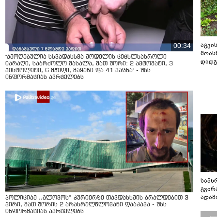
აგვის
00:34
მოას
"ამოღებულია სხვადასხვა მოდელის ცეცხლსასროლი
დადგ
იარაღი, საბრძოლო მასალა, მათ შორი: 2 ავტომატი, 3
პისტოლეტი, 6 მჭიდი, მაყუჩი და 41 ვაზნა" - შსს
ინფორმაციას ავრცელებს
სამხ
გვირ
ადამ
პოლიციამ ,,გლოვოს” კურიერზე თავდასხმის ბრალდებით 3
ბუნებ
პირი, მათ შორის 2 არასრულწლოვანი დააკავა - შსს
ინფორმაციას ავრცელებს
ლაბი