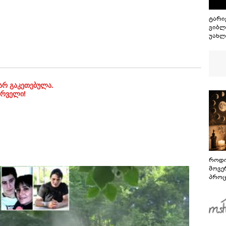
ტარიე
ვიბლ
უახლ
სიახ
მნიშ
ოფიც
დაზ
არ გაკეთებულა.
ირველი!
როდი
მოვე
პროც
აგვი
გზამ