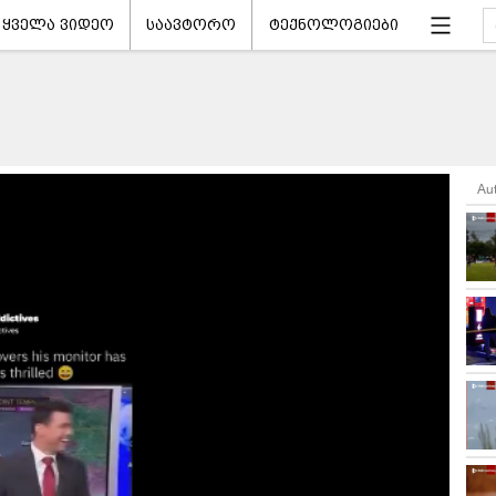
ყველა ვიდეო
საავტორო
ტექნოლოგიები
Au