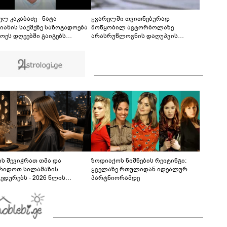
გვადალახარას პროვინციაში გაჩენილმა
ხანძარმა 12000 ჰექტარი ფართობი მოიცვა
00:41
ლ კაკაბაძე - ნატა
ყვარელში თვითნებურად
იანის საქმეზე საზოგადოება
მოწყობილ ავტორბოლაზე
ოეს დღეებში გაიგებს
არასრუწლოვნის დაღუპვის
ლეს, დაიდება პირველი
საქმეზე 2 პირს ბრალი წარედგინა
ვნელოვანი შედეგი და
იალურად ცნობენ
არალებულად
ს შევიჭრათ თმა და
ზოდიაქოს ნიშნების რეიტინგი:
რიდოთ სილამაზის
ყველაზე რთულიდან იდეალურ
ედურებს - 2026 წლის
პარტნიორამდე
სტოს ასტროლოგიური
კვლევი