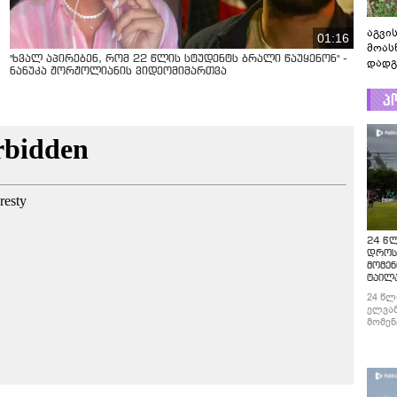
აგვის
01:16
მოას
"ხვალ აპირებენ, რომ 22 წლის სტუდენტს ბრალი წაუყენონ" -
დადგ
ნანუკა ჟორჟოლიანის ვიდეომიმართვა
პ
24 წ
დროს
მომენ
ტაილ
24 წლ
ელვამ
მომენ
ტაილა