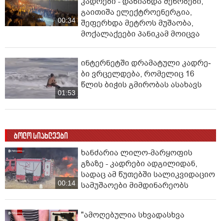
კადრები - დაზიანდა შენობები,
გაითიშა ელექტროენერგია,
00:34
შეფერხდა მეტროს მუშაობა,
მოქალაქეები პანიკამ მოიცვა
ინ­ტერ­ნეტ­ში დრა­მა­ტუ­ლი კად­რე­
ბი ვრცელდება, რომელიც 16
წლის ბიჭის გმირობას ასახავს
01:53
ბოლო სიახლეები
ხანძარია ლილო-მარყოფის
გზაზე - კადრები ადგილიდან,
სადაც ამ წუთებში სალიკვიდაციო
00:14
სამუშაოები მიმდინარეობს
"ამოღებულია სხვადასხვა