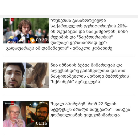
საოკუპაციო ძალას ეკისრება.
ცენტრალური ხელისუფლება, საერთაშორისო
"რუსეთმა განახორციელა
პარტნიორებთან ერთად, განაგრძობს აქტიურ
საქართველოს ტერიტორიების 20%-
მუშაობას ოკუპირებულ ტერიტორიებზე უკანონო
ის ოკუპაცია და სააკაშვილის, მისი
პატიმრობაში მყოფი საქართველოს ყველა
რეჟიმის და "ნაცმოძრაობის"
09:30
მოქალაქის გასათავისუფლებლად.
ღალატი ვერანაირად ვერ
გადაფარავს ამ დანაშაულს" - ირაკლი კობახიძე
ნია იმნაძის ბებია მიმართვას და
ალექსანდრე გაბაშვილისა და ანი
ნასყიდაშვილის პირადი მიმოწერის
"სქრინებს" ავრცელებს
"ხვალ აპირებენ, რომ 22 წლის
სტუდენტს ბრალი წაუყენონ" - ნანუკა
ჟორჟოლიანის ვიდეომიმართვა
01:16