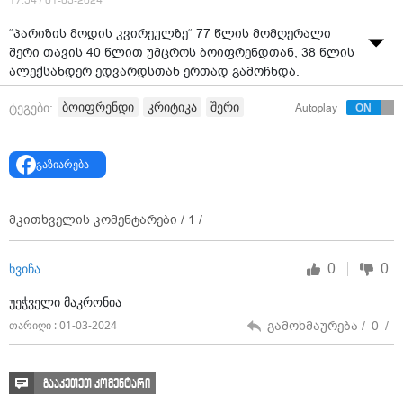
17:54 / 01-03-2024
“პარიზის მოდის კვირეულზე“ 77 წლის მომღერალი
შერი თავის 40 წლით უმცროს ბოიფრენდთან, 38 წლის
ალექსანდერ ედვარდსთან ერთად გამოჩნდა.
წყვილი წითელ ხალიჩაზე ხელჩაკიდებული გამოჩნდა.
ბოიფრენდი
კრიტიკა
შერი
ტეგები:
Autoplay
წყვილს შორის არსებული ასაკობრივი სხვაობის გამო
შერი კრიტიკის ობიექტი არაერთხელ გამხდარა.
გაზიარება
მკითხველის კომენტარები /
1
/
0
0
ხვიჩა
უეჭველი მაკრონია
გამოხმაურება /
0
/
თარიღი : 01-03-2024
გააკეთეთ კომენტარი