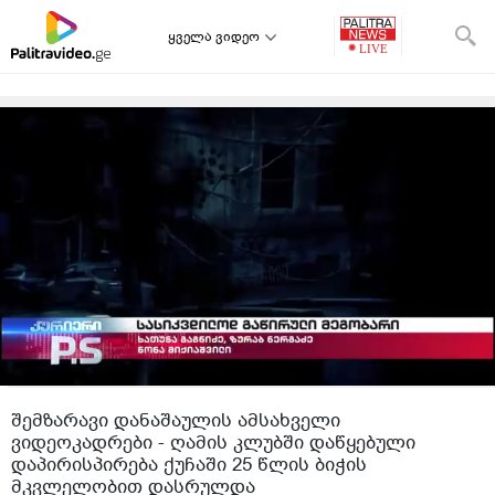
ყველა ვიდეო
შემზარავი დანაშაულის ამსახველი
ვიდეოკადრები - ღამის კლუბში დაწყებული
დაპირისპირება ქუჩაში 25 წლის ბიჭის
მკვლელობით დასრულდა