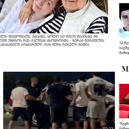
ოლს "დედოფალს" ეძახდა, ხოლო 20 წელი თავისზე 46
ლით უმცროს რუს ქალთან ცხოვრობდა - ზურაბ წერეთლის
12 წ
კანასკნელი სიყვარული: რას წერს რუსული მედია
საქმ
მამი
საუბ
აცხა
მოწო
მიმდ
ჩაფა
"ჩვე
ბუნდო
02:23