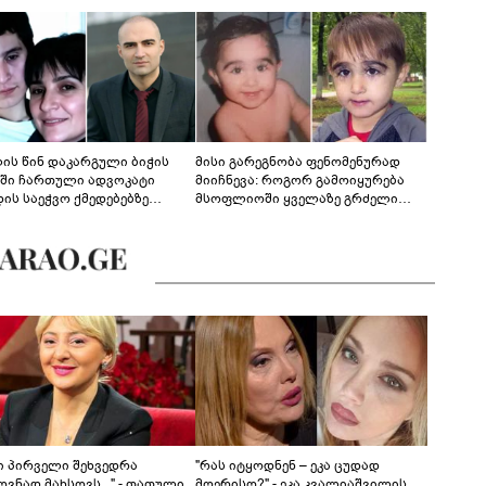
ლის წინ დაკარგული ბიჭის
მისი გარეგნობა ფენომენურად
ეში ჩართული ადვოკატი
მიიჩნევა: როგორ გამოიყურება
დის საეჭვო ქმედებებზე
მსოფლიოში ყველაზე გრძელი
რობს: "ქალბატონი უარს
წამწამების მქონე ბიჭი, რომელიც
დებს ინფორმაციის
ახლა 19 წლისაა?
დებაზე... წლობით
ინარეობდა საქმის
რცხვის ოპერაცია"
ნი პირველი შეხვედრა
"რას იტყოდნენ – ეკა ცუდად
ვნად მახსოვს..." - თათული
მღერისო?" - ეკა კვალიაშვილის