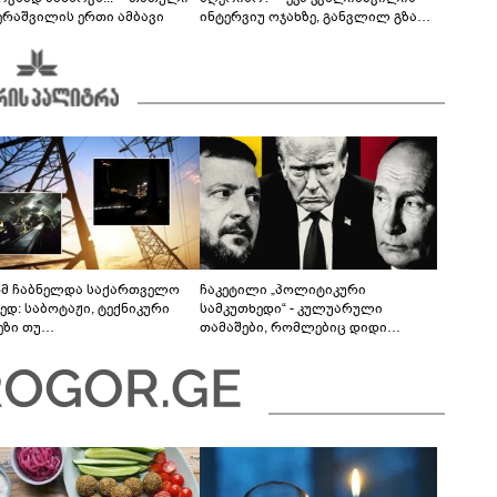
ერაშვილის ერთი ამბავი
ინტერვიუ ოჯახზე, განვლილ გზასა
და რთულ პერიოდზე
მ ჩაბნელდა საქართველო
ჩაკეტილი „პოლიტიკური
ედ: საბოტაჟი, ტექნიკური
სამკუთხედი“ - კულუარული
ეზი თუ
თამაშები, რომლებიც დიდი
როფესიონალიზმი?! -
სისხლის ფასად ჯდება
რო თვალჭრელიძის ანალიზი