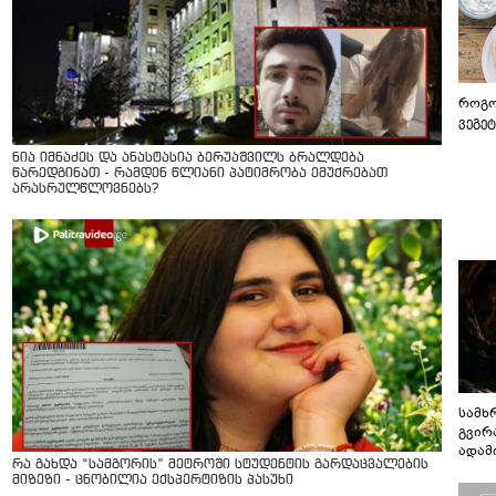
როგო
ვეგე
ნია იმნაძეს და ანასტასია ბერუაშვილს ბრალდება
წარედგინათ - რამდენ წლიანი პატიმრობა ემუქრებათ
არასრულწლოვნებს?
სამხ
გვირ
ადამ
რა გახდა “სამგორის” მეტროში სტუდენტის გარდაცვალების
ბუნებ
მიზეზი - ცნობილია ექსპერტიზის პასუხი
ლაბი