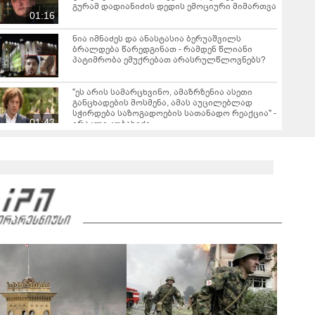
გურამ დადიანიძის დედის ემოციური მიმართვა
01:16
ნია იმნაძეს და ანასტასია ბერუაშვილს
ბრალდება წარედგინათ - რამდენ წლიანი
პატიმრობა ემუქრებათ არასრულწლოვნებს?
"ეს არის სამარცხვინო, ამაზრზენია ასეთი
განცხადების მოსმენა, ამას აუცილებლად
სჭირდება საზოგადოების სათანადო რეაქცია" -
01:43
ირაკლი კობახიძე
ვრცელდება კადრები რუსთაველიდან, სადაც
სატვირთო გადაბრუნდა - მანქანაში
მცირეწლოვანიც იმყოფებოდა
01:19
ნანუკა ჟორჟოლიანი ვიდეომიმართვას
ავრცელებს - "ამას იურიდიული ფაკულტეტის 1-
ელი კურსის სტუდენტიც იკითხავს"
04:26
საგარეჯოში, არასრულწლოვანმა ჩამოტვირთა
ფოტოსურათები, დაამონტაჟა, მიანიჭა
პორნოგრაფიული იერსახე და
00:20
შეურაცხმყოფელ ტექსტებთან ერთად
გაავრცელა - შსს ბრალდებულის დაკავების
კადრებს აქვეყნებს
ნიკა მელიას სასამართლოს უპატივცემლობის