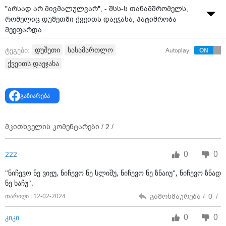
"არსად არ მივმალულვარ", - შსს-ს თანამშრომელს,
რომელიც დუშეთში ქვეითს დაეჯახა, პატიმრობა
შეეფარდა.
პროკურატურის ცნობით, შიდა ქართლისა და მცხეთა-
დუშეთი
სასამართლო
ტეგები:
Autoplay
მთიანეთის საოლქო პროკურატურის საგამოძიებო
ქვეითს დაეჯახა
სამმართველოს მიერ ჩატარებული გამოძიების
შედეგად დადგინდა, რომ ღამის საათებში ქალაქ
დუშეთის შესასვლელთან შინაგან საქმეთა
გაზიარება
სამინისტროს თანამშრომელმა თ.ბ.-მ, რომელიც მის
საკუთრებაში არსებულ ავტომობილს მართავდა,
დაარღვია „საგზაო მოძრაობის შესახებ“
მკითხველის კომენტარები /
2
/
საქართველოს კანონის მოთხოვნები, ვერ
უზრუნველყო ავტომობილის უსაფრთხო მართვა და
0
0
222
დაეჯახა ქვეითს, რომელიც შემთხვევის ადგილზე
მოგვიანებით გარდაიცვალა.
"ნიჩევო ნე ვიჟუ, ნიჩევო ნე სლიშუ, ნიჩევო ნე ზნაიუ", ნიჩევო ზნად
ნე ხაჩუ".
ვიდეო: "მთავარი არხი"
გამოხმაურება /
0
/
თარიღი : 12-02-2024
0
0
კიკი