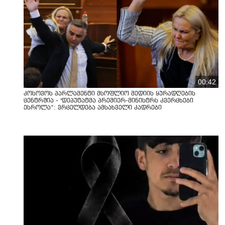
00:42
კოსოვოს პარლამენტი მსოფლიო მედიის ყურადღების
ცენტრშია - "დეპუტატმა პრემიერ-მინისტრს კვერცხები
ესროლა“: ვრცელდება ამსახველი კადრები