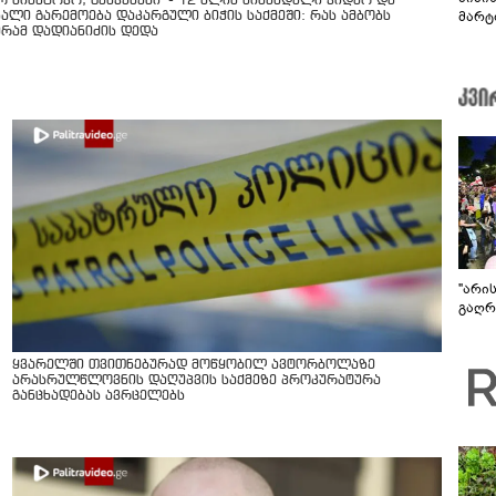
არ მიმატოვო, გეხვეწები" - 12 წლის წინანდელი ვიდეო და
მარტ
ხალი გარემოება დაკარგული ბიჭის საქმეში: რას ამბობს
ურამ დადიანიძის დედა
ონაშ
"არი
გაღრმ
ყვარელში თვითნებურად მოწყობილ ავტორბოლაზე
არასრულწლოვნის დაღუპვის საქმეზე პროკურატურა
განცხადებას ავრცელებს