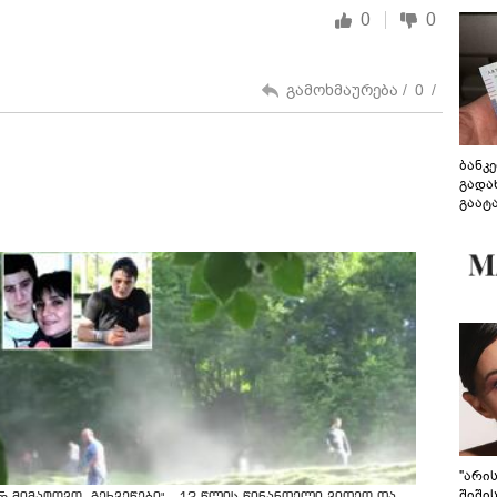
0
0
გამოხმაურება /
0
/
ბანკ
გადა
გაატ
გადა
"არი
შიში