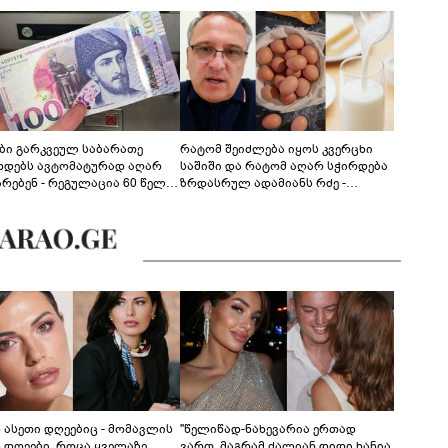
ები გარკვეულ საბარათე
რატომ შეიძლება იყოს კვერცხი
ხდებს ავტომატურად აღარ
საშიში და რატომ აღარ სჭირდება
არებენ - რეგულაცია 60 წელს
ზრდასრულ ადამიანს რძე -
ცილებულ პირებს შეეხება
ფსიქონუტრიციოლოგის
განმარტება
ს ასეთი დღეებიც - მომავლის
"წელიწად-ნახევარია ერთად
ს დღეები, როცა ყველაზე
ვართ, მაგრამ ძალიან დიდი ხანია,