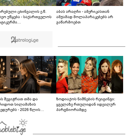
"ქართულმა ოცნებამ" - ნიკა გვარამია
განცხადებას ავრცელებს
ირებული ცხინვალის ე.წ.
აბას არაღჩი - ამერიკასთან
რეო უწყება - საქართველოს
ამჟამად მოლაპარაკებებს არ
ტიკურმა
ვაწარმოებთ
ძღვანელობამ, ირაკლი
ხიძის სახით, ოფიციალურად
რა მიხეილ სააკაშვილი
ედრო აგრესიის დამნაშავედ -
ომ, 2008 წლის აგვისტოს ომზე
ხისმგებლობა უნდა
ისროს ქვეყანას
ს შევიჭრათ თმა და
ზოდიაქოს ნიშნების რეიტინგი:
რიდოთ სილამაზის
ყველაზე რთულიდან იდეალურ
ედურებს - 2026 წლის
პარტნიორამდე
სტოს ასტროლოგიური
კვლევი