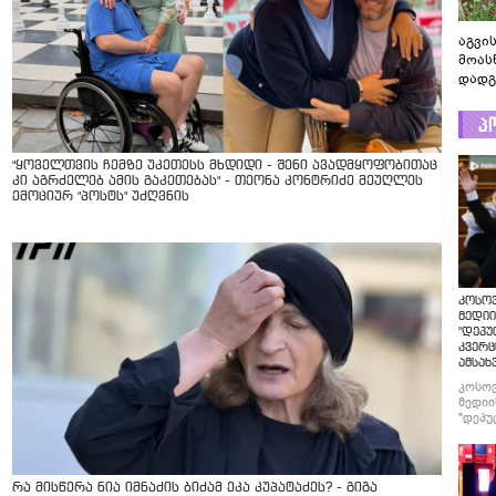
აგვის
მოას
დადგ
პ
"ყოველთვის ჩემზე უკეთესს მხდიდი - შენი ავადმყოფობითაც
კი აგრძელებ ამის გაკეთებას" - თეონა კონტრიძე მეუღლეს
ემოციურ "პოსტს" უძღვნის
კოსო
მედიი
"დეპუ
კვერც
ამსახ
კოსო
მედიი
"დეპუ
კვერც
ამსახ
რა მისწერა ნია იმნაძის ბიძამ ეკა კუპატაძეს? - გიგა