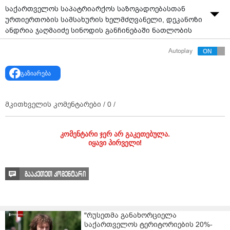
საქართველოს საპატრიარქოს საზოგადოებასთან
ურთიერთობის სამსახურის ხელმძღვანელი, დეკანოზი
ანდრია ჯაღმაიძე სინოდის განჩინებაში ნათლობის
წესთან დაკავშირებით განმარტებას აკეთებს და
Autoplay
ამბობს, რომ
„მიმდინარე წლის 2 ნოემბრის სინოდის
განჩინებაში არ იგულისხმება უკუქმედება ანუ აქამდე
გაზიარება
შესრულებულ ნათლობაში მონაწილეთა მიმართ რაიმე
ცვლილება არ იგულისხმება“.
ამასთან, დეკანოზი ანდრია ჯაღმაიძე ნათლობასთან
მკითხველის კომენტარები /
0
/
დაკავშირებულ ძველ წესსაც აქვეყნებს.
კომენტარი ჯერ არ გაკეთებულა.
იყავი პირველი!
გააკეთეთ კომენტარი
"რუსეთმა განახორციელა
საქართველოს ტერიტორიების 20%-