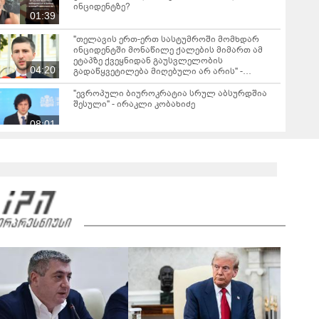
ინციდენტზე?
01:39
"თელავის ერთ-ერთ სასტუმროში მომხდარ
ინციდენტში მონაწილე ქალების მიმართ ამ
ეტაპზე ქვეყნიდან გაუსვლელობის
04:20
გადაწყვეტილება მიღებული არ არის" -
პროკურორი
"ევროპული ბიუროკრატია სრულ აბსურდშია
შესული" - ირაკლი კობახიძე
08:01
"გგონია, შეგარჩენ ამ სიმწარეს? ჩემი
ანგელოზი მართა კამერებში ჩანს, დედას რომ
მოეხვია, სიმწრით... შე არარაობა, არაკაცო!
00:57
გადმოხტი და გაიქეცი" - რას წერს დაღუპული
დედა-შვილის ნათესავი?
საგანგებო ბრიფინგი სუს-ში: დაკავებული და
სისხლის სამართლის პასუხისგებაში
მიცემულია 28 პირი - რა დეტალები ხდება
05:19
ცნობილი?
"თელავში მშენებლობის ნებართვები
ნამდვილად არასწორად იყო გაცემული
რამდენიმე კომერციულ ობიექტზე" - ირაკლი
კობახიძე
ირაკლი კობახიძის ბრიფინგი - "არსებობს