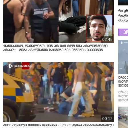
რა უ
რიგშ
მნიშ
პ
02:45
"მანიაკებო, დამპლებო, შენ არ იცი რომ ნია არაფერშუაში
არაა?!" - გიგა ავალიანის საქმეზე ნია იმნაძეს აკავებენ
ტრაგე
ჩაქრ
ვერტმ
ტრაგე
ჩაქრო
ვერტმ
00:12
ავტომობილი ქვეითს დაეჯახა - ვრცელდება შემაძრწუნებელი