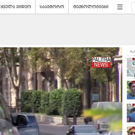
ყველა ვიდეო
საავტორო
ტექნოლოგიები
Au