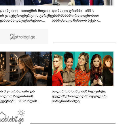
ცნობილი გამონათქვამი - რასაც პეტრე ამბობს
პავლეზე, პეტრეზე მეტს ამბობს, ვიდრე
08:58
პავლეზე"
 კახიშვილი - თითქმის მთელი
დონალდ ტრამპი - აშშ-ს
ნის ელექტროენერგიის გარეშე
უზარმაზარი რაოდენობით
ენასთან დაკავშირებით
საბრძოლო მასალა აქვს -
არტებამ კითხვებზე პასუხების
მოღალატეობრივი განცხადებების
ად, მეტი ეჭვი გააჩინა - თუ
გამავრცელებლების ძებნა
ვსი გათიშვა გარდაუვალი
მიმდინარეობს, მათთვის
 რატომ არ გააფრთხილეს
ხანგრძლივ პატიმრობას
ხლეობა?
მოვითხოვთ
ს შევიჭრათ თმა და
ზოდიაქოს ნიშნების რეიტინგი:
რიდოთ სილამაზის
ყველაზე რთულიდან იდეალურ
ედურებს - 2026 წლის
პარტნიორამდე
სტოს ასტროლოგიური
კვლევი