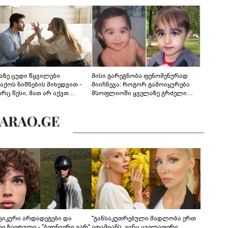
აზე ცუდი წყვილები
მისი გარეგნობა ფენომენურად
აქოს ნიშნების მიხედვით -
მიიჩნევა: როგორ გამოიყურება
რც წესი, მათ არ აქვთ
მსოფლიოში ყველაზე გრძელი
ონიული ურთიერთობა
წამწამების მქონე ბიჭი, რომელიც
ახლა 19 წლისაა?
ტიკური არდადეგები და
"განსაკუთრებული მადლობა ერთ
რი ზაფხული - "ბედნიერი ვარ"
ადამიანს, ვინც ყველაფერი