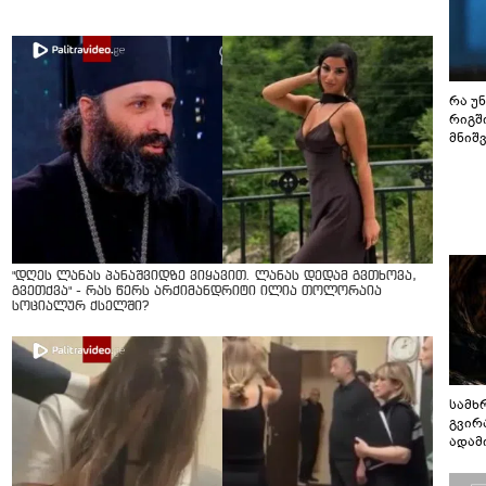
რა უ
რიგშ
მნიშ
"დღეს ლანას პანაშვიდზე ვიყავით. ლანას დედამ გვთხოვა,
გვეთქვა" - რას წერს არქიმანდრიტი ილია თოლორაია
სოციალურ ქსელში?
სამხ
გვირ
ადამ
ბუნებ
ლაბი