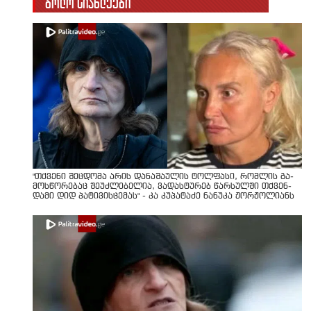
ბოლო სიახლეები
"თქვენი შეცდომა არის დანაშაულის ტოლფასი, რომ­ლის გა­
მოს­წო­რე­ბაც შე­უძ­ლე­ბე­ლია, ვა­დას­ტუ­რებ წარ­სულ­ში თქვენ­
და­მი დიდ პა­ტი­ვის­ცე­მას" - კა კუპატაძე ნანუკა ჟორჟოლიანს