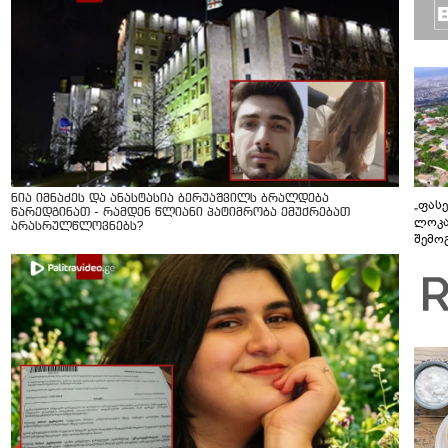
ნია იმნაძეს და ანასტასია ბერუაშვილს ბრალდება
„ფასე
წარედგინათ - რამდენ წლიანი პატიმრობა ემუქრებათ
ლოკა
არასრულწლოვნებს?
შემო
მიწე