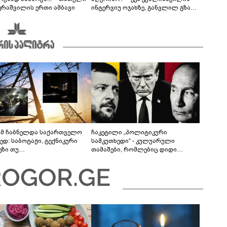
ერაშვილის ერთი ამბავი
ინტერვიუ ოჯახზე, განვლილ გზასა
და რთულ პერიოდზე
მ ჩაბნელდა საქართველო
ჩაკეტილი „პოლიტიკური
ედ: საბოტაჟი, ტექნიკური
სამკუთხედი“ - კულუარული
ეზი თუ
თამაშები, რომლებიც დიდი
როფესიონალიზმი?! -
სისხლის ფასად ჯდება
რო თვალჭრელიძის ანალიზი