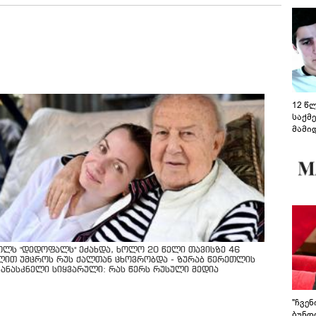
12 წ
საქმ
მამი
საუბ
აცხა
მოწო
მიმდ
ჩაფა
ოლს "დედოფალს" ეძახდა, ხოლო 20 წელი თავისზე 46
ლით უმცროს რუს ქალთან ცხოვრობდა - ზურაბ წერეთლის
კანასკნელი სიყვარული: რას წერს რუსული მედია
"ჩვე
ბუნდო