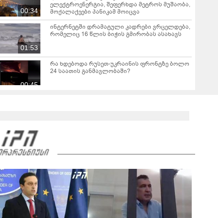
ელექტროენერგია, შეფერხდა მეტროს მუშაობა,
00:34
მოქალაქეები პანიკამ მოიცვა
ინ­ტერ­ნეტ­ში დრა­მა­ტუ­ლი კად­რე­ბი ვრცელდება,
რომელიც 16 წლის ბიჭის გმირობას ასახავს
01:53
რა ხდებოდა რუსეთ-უკრაინის ფრონტზე ბოლო
24 საათის განმავლობაში?
00:45
დაძაბულობა აშშ-სა და ირანს შორის - რას
აცხადებენ მხარეები?
00:46
მადრიდის ჩრდილოეთით მდებარე
გვადალახარას პროვინციაში გაჩენილმა
ხანძარმა 12000 ჰექტარი ფართობი მოიცვა
00:41
მალარიის შემთხვევები ევროპის ერთ-ერთ დიდ
აეროპორტში - რამდენად დიდია საფრთხე და
რას წერს მედია?
00:54
საფრანგეთში, 45°C-იანი სი­ცხეში ხალხს