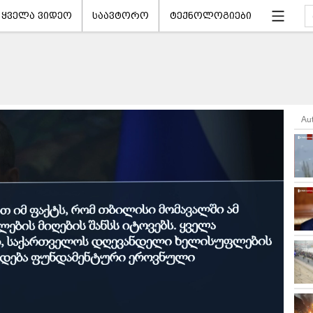
ყველა ვიდეო
საავტორო
ტექნოლოგიები
Au