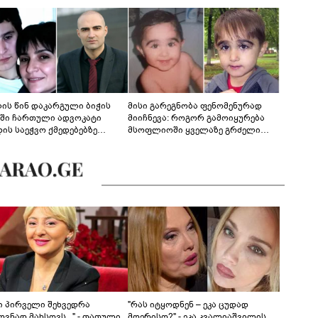
ლის წინ დაკარგული ბიჭის
მისი გარეგნობა ფენომენურად
ეში ჩართული ადვოკატი
მიიჩნევა: როგორ გამოიყურება
დის საეჭვო ქმედებებზე
მსოფლიოში ყველაზე გრძელი
რობს: "ქალბატონი უარს
წამწამების მქონე ბიჭი, რომელიც
დებს ინფორმაციის
ახლა 19 წლისაა?
დებაზე... წლობით
ინარეობდა საქმის
რცხვის ოპერაცია"
ნი პირველი შეხვედრა
"რას იტყოდნენ – ეკა ცუდად
ვნად მახსოვს..." - თათული
მღერისო?" - ეკა კვალიაშვილის