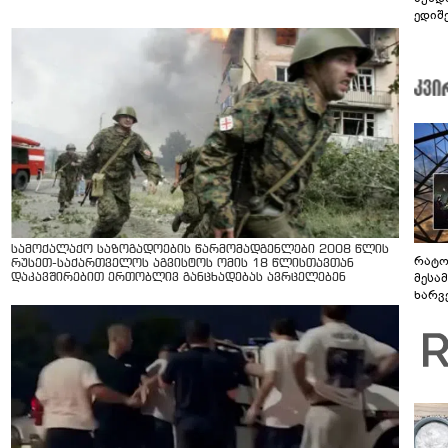
ედიშ
სამოქალაქო საზოგადოების წარმომადგენლები 2008 წლის
რატო
რუსეთ-საქართველოს აგვისტოს ომის 18 წლისთავთან
მესამ
დაკავშირებით ერთობლივ განცხადებას ავრცელებენ
ხარვ
არაპ
სანდ