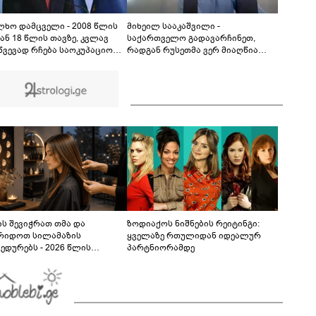
უცნაური მოვლენა დაატყდა თავს - ამსახველი
კადრები ინტერნეტში ვრცელდება
00:29
ლხო დამცველი - 2008 წლის
მიხეილ სააკაშვილი -
ან 18 წლის თავზე, კვლავ
საქართველო გადავარჩინეთ,
წვევად რჩება საოკუპაციო
რადგან რუსეთმა ვერ მიაღწია
ების მიერ, ე.წ. საზღვრის
ომის ვერცერთ სტრატეგიულ
ონო კვეთისთვის, პირთა
მიზანს - ჩვენ ღირსება და
ონო დაკავებების და
თავისუფლება დავიცავით,
მრობის პრაქტიკა, ასევე
დაუნდობელ იმპერიას ხელი
ლიურ ენაზე განათლების
შევუბრუნეთ, მსოფლიო
ისაწვდომობა
დავარწმუნეთ, რომ ღირსი
ვიყავით მხარდაჭერის
ს შევიჭრათ თმა და
ზოდიაქოს ნიშნების რეიტინგი:
რიდოთ სილამაზის
ყველაზე რთულიდან იდეალურ
ედურებს - 2026 წლის
პარტნიორამდე
სტოს ასტროლოგიური
კვლევი