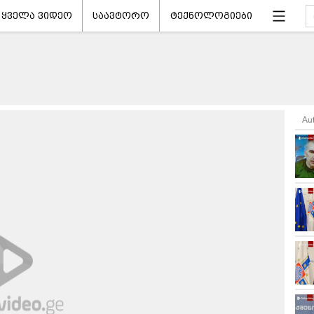
ყველა ვიდეო
საავტორო
ტექნოლოგიები
Au