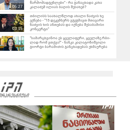
წარმომადგენლები" - რა განაცხადა კახა
05:27
კალაძემ ილიას ბაღის შესახებ?
თბილისს საახალწლოდ ახალი ნაძვის ხე
ექნება - "15 დეკემბერს ვგეგმავთ მთავარი
ნაძვის ხის ანთებას და იქნება შესაბამისი
03:15
კონცერტი"
"სა­მარ­ცხვი­ნოა ეს ყვე­ლა­ფე­რი, ყვე­ლა­ზე რბი­
ლად რომ ვთქვა!" - ნანკა კალატოზიშვილი
გიორგი ბარამიძის განცხადებას ეხმაურება
"ხვალ აპირებენ, რომ 22 წლის სტუდენტს
ბრალი წაუყენონ" - ნანუკა ჟორჟოლიანის
ვიდეომიმართვა
01:16
"ეს ის ადგილია, საიდანაც გუშინდელი ვიდეო
ვირუსულად გავრცელდა.... დანარჩენი თქვენ
განსაჯეთ, რამდენად შესაძლებელია აქ
04:19
ადამიანის გადავარდნა" - რა კადრებს
აქვეყნებს კობა ახალაძე მლეთიდან, სადაც 12
წლის წინ გურამ დადიანიძე გაუჩინარდა?
"მოსალოდნელია წვიმა, ელჭექი, სეტყვა და
ქარის გაძლიერება" - სად როგორი ამინდი
იქნება უახლოეს დღეებში?
"ასფალტზე თავი მრავალჯერ დამარტყმევინეს,