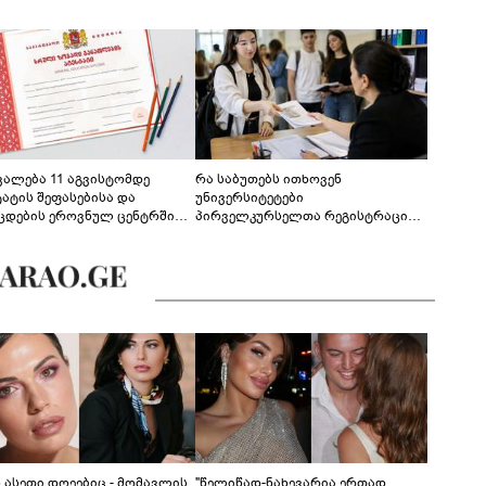
ევალება 11 აგვისტომდე
რა საბუთებს ითხოვენ
ტატის შეფასებისა და
უნივერსიტეტები
ცდების ეროვნულ ცენტრში
პირველკურსელთა რეგისტრაციის
გენა - დეტალები
დროს
ს ასეთი დღეებიც - მომავლის
"წელიწად-ნახევარია ერთად