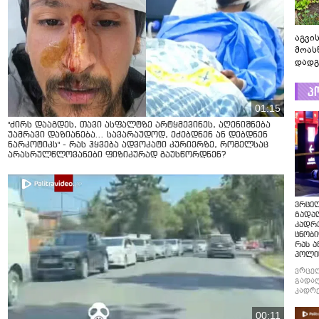
აგვის
მოას
დადგ
პ
01:15
"ძირს დააგდეს, თავი ასფალტზე არტყმევინეს, აღენიშნება
უამრავი დაზიანება... სავარაუდოდ, ეძებდნენ ან დებდნენ
ნარკოტიკს" - რას ჰყვება ადვოკატი კურიერზე, რომელსაც
არასრულწლოვანები ფიზიკურად გაუსწორდნენ?
ვრცე
გადაღ
კადრ
ცნობი
რას ა
პოლი
ვრცე
გადაღ
კადრე
ცნობი
რას ა
00:11