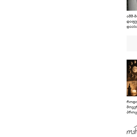
აშშ-
დაფუ
დაას
როდი
მოვე
პროც
აგვი
გზამ