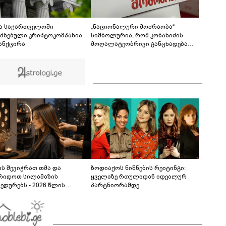
მირტყეს მუშტები" - რას ჰყვება დავით
დვალიშვილი, რომელზეც
01:55
არასრულწლოვანებმა ფიზიკურად იძალადეს?
მა საქართველოში
„ნაციონალური მოძრაობა“ -
ძნებული კრიპტოკომპანია
სიმბოლურია, რომ კობახიძის
ანქცირა
მოღალატეობრივი განცხადება
საქართველოს
თავისუფლებისთვის შეწირული
გმირების მემორიალზე გაკეთდა
ს შევიჭრათ თმა და
ზოდიაქოს ნიშნების რეიტინგი:
რიდოთ სილამაზის
ყველაზე რთულიდან იდეალურ
ედურებს - 2026 წლის
პარტნიორამდე
სტოს ასტროლოგიური
კვლევი