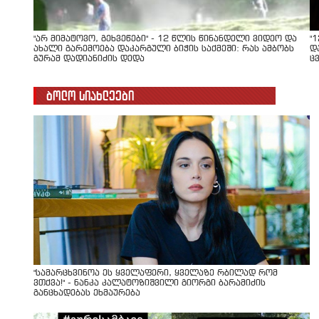
"არ მიმატოვო, გეხვეწები" - 12 წლის წინანდელი ვიდეო და
"
ახალი გარემოება დაკარგული ბიჭის საქმეში: რას ამბობს
დ
გურამ დადიანიძის დედა
ც
ბოლო სიახლეები
"სა­მარ­ცხვი­ნოა ეს ყვე­ლა­ფე­რი, ყვე­ლა­ზე რბი­ლად რომ
ვთქვა!" - ნანკა კალატოზიშვილი გიორგი ბარამიძის
განცხადებას ეხმაურება