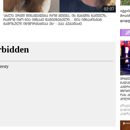
02:07
აგვის
მოას
"ახლა ერთი წინადადება რომ ვთქვა, ის გახდის ნათელს,
რატომ იყო ნია იმნაძე წამქეზებელი... ნია იმნაძისგან
დადგ
გამოსული ინფორმაციაა ეს" - ეკა კუპატაძე
პ
ვრცე
გადაღ
კადრ
ცნობი
რას ა
პოლი
ვრცე
გადაღ
კადრე
ცნობი
რას ა
პოლი