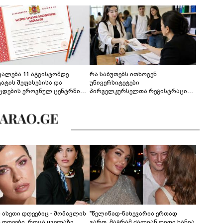
ევალება 11 აგვისტომდე
რა საბუთებს ითხოვენ
ტატის შეფასებისა და
უნივერსიტეტები
ცდების ეროვნულ ცენტრში
პირველკურსელთა რეგისტრაციის
გენა - დეტალები
დროს
ს ასეთი დღეებიც - მომავლის
"წელიწად-ნახევარია ერთად
ს დღეები, როცა ყველაზე
ვართ, მაგრამ ძალიან დიდი ხანია,