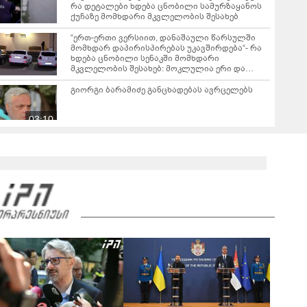
რა დეტალები ხდება ცნობილი სამურზაყანოს
ქუჩაზე მომხდარი მკვლელობის შესახებ
“ერთ-ერთი ვერსიით, დანაშაული წარსულში
მომხდარ დაპირისპირებას უკავშირდება“- რა
ხდება ცნობილი სენაკში მომხდარი
მკვლელობის შესახებ: მოკლულია ერი და
დაჭრილია 3 ადამიანი
გიორგი ბარამიძე განცხადებას ავრცელებს
03:10
"საკმარისზე მეტი ინფორმაცია მაქვს
პირადად" - რატომ გაითიშა ელექტროენერგია
საქართველოს მასშტაბით რამდენჯერმე: რას
02:20
ამბობს ირაკლი კობახიძე?
"რუსეთმა განახორციელა საქართველოს
ტერიტორიების 20%-ის ოკუპაცია და
სააკაშვილის, მისი რეჟიმის და
09:30
"ნაცმოძრაობის" ღალატი ვერანაირად ვერ
გადაფარავს ამ დანაშაულს" - ირაკლი
კობახიძე
"ოკუპაციის 18 წლისთავზე, რუსეთი არ
ასრულებს ევროკავშირის შუამავლობით
დადებულ 2008 წლის 12 აგვისტოს ცეცხლის
შეწყვეტის შეთანხმებას" - საგარეო უწყება
"ორი უზუსტესი და უმწარესი დარტყმა მიიღო