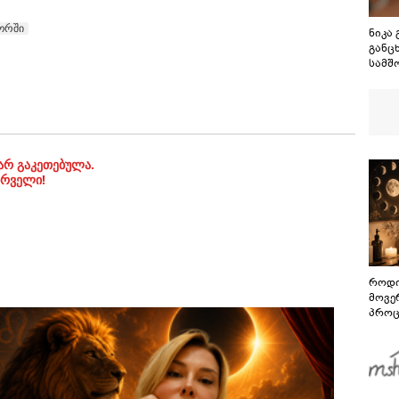
ორში
ნიკა
განცხ
სამშ
ნამდ
მხოლ
განზ
სამა
არ გაკეთებულა.
ირველი!
როდი
მოვე
პროც
აგვი
გზამ