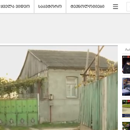
ყველა ვიდეო
საავტორო
ტექნოლოგიები
Au