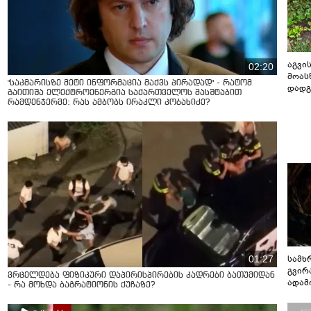
აგვის
02:20
მოას
"საკმარისზე მეტი ინფორმაცია მაქვს პირადად" - რატომ
დადგ
გაითიშა ელექტროენერგია საქართველოს მასშტაბით
რამდენჯერმე: რას ამბობს ირაკლი კობახიძე?
01:27
სამხ
გვირ
ვრცელდება ფიზიკური დაპირისპირების კადრები ბათუმიდან
ადამ
- რა მოხდა ბაგრატიონის ქუჩაზე?
ბუნებ
ლაბი