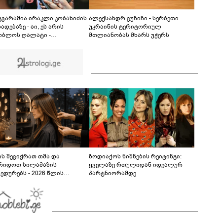
"ქართულმა ოცნებამ" - ნიკა გვარამია
განცხადებას ავრცელებს
 გვარამია ირაკლი კობახიძის
ალექსანდრ ვუჩიჩი - სერბეთი
ადებაზე - აი, ეს არის
უკრაინის ტერიტორიულ
ობლოს ღალატი -
მთლიანობას მხარს უჭერს
ვილად, უტყუარად და არა
ოდ პოლიტიკურ, ემოციურ
ომილებებში, არამედ
რთლებრივადაც
ს შევიჭრათ თმა და
ზოდიაქოს ნიშნების რეიტინგი:
რიდოთ სილამაზის
ყველაზე რთულიდან იდეალურ
ედურებს - 2026 წლის
პარტნიორამდე
სტოს ასტროლოგიური
კვლევი