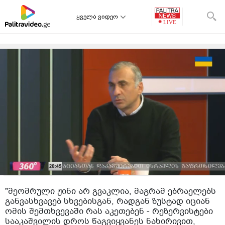
ყველა ვიდეო
"მეომრული ჟინი არ გვაკლია, მაგრამ ებრაელებს
განვასხვავებ სხვებისგან, რადგან ზუსტად იციან
ომის შემთხვევაში რას აკეთებენ - რეზერვისტები
სააკაშვილის დროს წაგვიყვანეს ნახირივით,