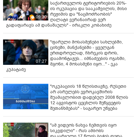
საქართველოს ტერიტორიების 20%-
მათი ტე­ლე­ფო­ნე­ბი გა­თი­შუ­ლი იყო.
ის ოკუპაცია და სააკაშვილის, მისი
რეჟიმის და "ნაცმოძრაობის"
ვი­ნა­ი­დან მისი ძმა ამა­ვე სკო­ლა­ში სწავ­ლობ­და, მას
09:30
ღალატი ვერანაირად ვერ
ვუ­თხა­რით. ჩვენ არ გვქონ­და ინ­ფორ­მა­ცია არც მისი
გადაფარავს ამ დანაშაულს" - ირაკლი კობახიძე
გა­ტა­ცე­ბის და არც და­ნიშ­ვნის შე­სა­ხებ",
- გა­ნა­ცხა­და
ჰამ­ლეტ ის­მა­ი­ლოვ­მა.
"ფარული მოსასმენები სახლებში,
წყარო:
https://www.ambebi.ge/article/300440-ras-ambobs-
ციხეში, მანქანებში - ყველგან
ერთდროულად, ჩხრეკის დროს,
im-skolis-direktori-sadac-mokluli-14/?
დაამონტაჟეს... იმნაძეების ოჯახში,
fbclid=IwAR3lZwBQ8BT9MzI3NiMI5w2Dt6A7eUTr2e9q_EpO
07:27
მგონი, 4 მოსასმენი იყო..." - ეკა
ERZ9K66X0Q4-iMScB48
კუპატაძე
"ოკუპაციის 18 წლისთავზე, რუსეთი
არ ასრულებს ევროკავშირის
შუამავლობით დადებულ 2008 წლის
12 აგვისტოს ცეცხლის შეწყვეტის
შეთანხმებას" - საგარეო უწყება
"ამ ვიდეოს ნახვა ჩემთვის იყო
სიკვდილი" - რას ამბობს
დაკარგული 17 წლის ბიჭის დედა