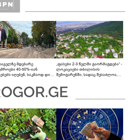
თაველზე მდებარე
„ფასები 2-3 წელში გაორმაგდება“ -
უმროები 40-50%-იან
ლოკაციები თბილისის
მებებს იღებენ, საკმაოდ დიდი
შემოგარენში, სადაც შესაძლოა,
ლისკენ წავალთ - მეგონა,
მიწები გაძვირდეს
ც მოიფიქრებდა და ბიზნესს
დებოდა“