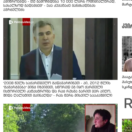
ავიწროებდა - თუ გამოჩნდება 10 000 ლარს ოფიციალურად,
მარტ
სახალხოდ გადავცემ" - ეკა კუპატაძე განცხადებას
ონაშ
ავრცელებს
პაატ
პასუ
"2008 წელს საქართველო გადავარჩინეთ - აი, 2012 წლის
სკან
"გამარჯვება" ვინც იზეიმეთ, სწორედ ეგ იყო ქართული
"ყვე
ისტორიული კატასტროფა და რაც რუსმა ჯარით ვერ აიღო,
შიდა ღალატით გაინაღდა" - რას წერს მიხეილ სააკაშვილი
კამა
გადმო
ტყუის