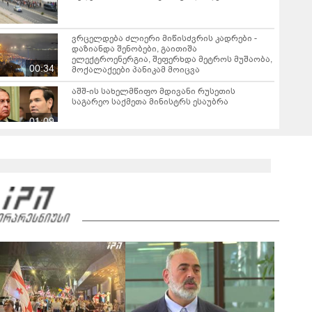
ვრცელდება ძლიერი მიწისძვრის კადრები -
დაზიანდა შენობები, გაითიშა
ელექტროენერგია, შეფერხდა მეტროს მუშაობა,
00:34
მოქალაქეები პანიკამ მოიცვა
აშშ-ის სახელმწიფო მდივანი რუსეთის
საგარეო საქმეთა მინისტრს ესაუბრა
01:09
რა ხდებოდა რუსეთ-უკრაინის ფრონტზე ბოლო
24 საათის განმავლობაში?
00:45
დაძაბულობა აშშ-სა და ირანს შორის - რას
აცხადებენ მხარეები?
00:46
მადრიდის ჩრდილოეთით მდებარე
გვადალახარას პროვინციაში გაჩენილმა
ხანძარმა 12000 ჰექტარი ფართობი მოიცვა
00:41
მალარიის შემთხვევები ევროპის ერთ-ერთ დიდ