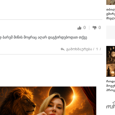
თბილ
გმირე
მსვლ
0
0
ად ბარემ მიწის მოყრაც აღარ დაგჭირდებოდათ თქვე
გამოხმაურება /
1
/
როდი
მოვე
პროც
აგვი
გზამ