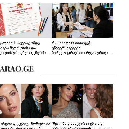
ევალება 11 აგვისტომდე
რა საბუთებს ითხოვენ
ტატის შეფასებისა და
უნივერსიტეტები
ცდების ეროვნულ ცენტრში
პირველკურსელთა რეგისტრაციის
გენა - დეტალები
დროს
ს ასეთი დღეებიც - მომავლის
"წელიწად-ნახევარია ერთად
ს დღეები, როცა ყველაზე
ვართ, მაგრამ ძალიან დიდი ხანია,