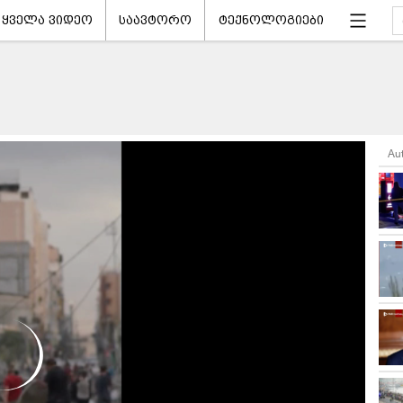
ყველა ვიდეო
საავტორო
ტექნოლოგიები
Au