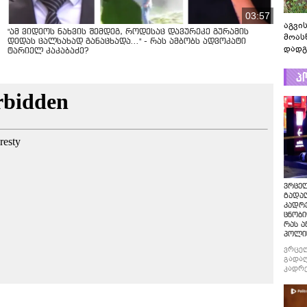
03:57
აგვის
"ამ ვიდეოს ნახვის შემდეგ, როდესაც დავურეკე გურამის
მოას
დედას ცალსახად განაცხადა..." - რას ამბობს ადვოკატი
დადგ
ტარიელ კაკაბაძე?
პ
ვრცე
გადაღ
კადრ
ცნობი
რას ა
პოლი
ვრცე
გადაღ
კადრე
ცნობი
რას ა
პოლი