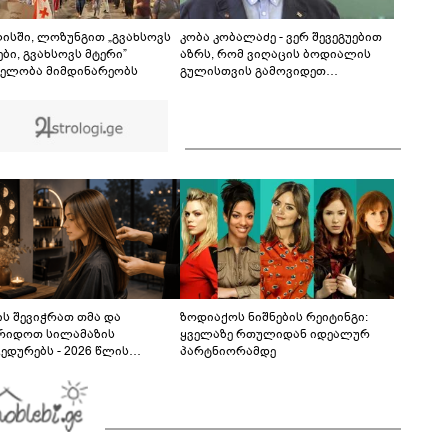
აეროპორტში - რამდენად დიდია საფრთხე და
რას წერს მედია?
00:54
ისში, ლოზუნგით „გვახსოვს
კობა კობალაძე - ვერ შევეგუებით
ბი, გვახსოვს მტერი”
აზრს, რომ ვიღაცის ბოდიალის
ელობა მიმდინარეობს
გულისთვის გამოვიდეთ
მკვლელები - აინტერესებდათ,
საბრძოლო მოქმედებების დროს
გვქონდა თუ არა შემხებლობა
გიორგი ბარამიძესთან, რომელ
პოზიციებში გამოირჩა სიჩაუქით
და თავგანწირვით
ს შევიჭრათ თმა და
ზოდიაქოს ნიშნების რეიტინგი:
რიდოთ სილამაზის
ყველაზე რთულიდან იდეალურ
ედურებს - 2026 წლის
პარტნიორამდე
სტოს ასტროლოგიური
კვლევი