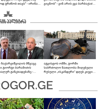
ოდ გრძნობ თავს" - ირინა
ვიცნობ" - ვინ არის ევა ბარბაქაძის
ვილის წერილი
რჩეული და როგორია მისი
სიყვარულის ამბავი
ა ზაქარეიშვილის მწვავე
აგვისტოს ომში, გორში
ხი გიორგი ბარამიძის
საბრძოლო ნათლობა მიღებული
დალურ განცხადებაზე -
რუსული „ისკანდერი“ დღეს კიევის
ლაფერი დეტალურად ვიცი...
მთავარ კოშმარად იქცა
ნში მოკლული ქართველები მე
ვასვენე... ბარამიძე კი
"