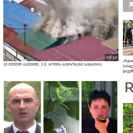
02:10
„რუს
ამ წუთეში ბათუმში, ე.წ. ხოფის ბაზრობაზე ხანძარია
სასტ
გაუქ
ზარა
ვიღა
შეხვ