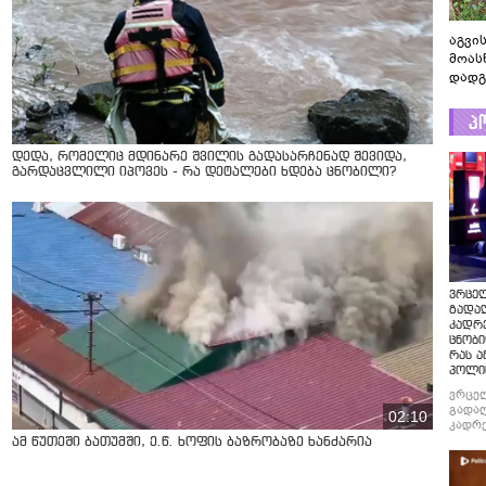
აგვის
მოას
დადგ
პ
დედა, რომელიც მდინარე შვილის გადასარჩენად შევიდა,
გარდაცვლილი იპოვეს - რა დეტალები ხდება ცნობილი?
ვრცე
გადაღ
კადრ
ცნობი
რას ა
პოლი
ვრცე
გადაღ
02:10
კადრე
ცნობი
ამ წუთეში ბათუმში, ე.წ. ხოფის ბაზრობაზე ხანძარია
რას ა
პოლი