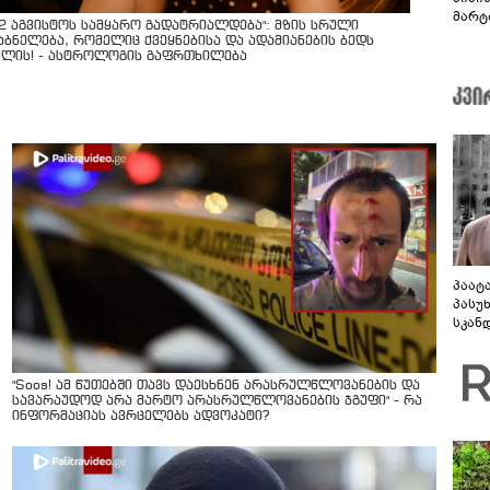
მარტ
12 აგვისტოს სამყარო გადატრიალდება": მზის სრული
ონაშ
აბნელება, რომელიც ქვეყნებისა და ადამიანების ბედს
ვლის! - ასტროლოგის გაფრთხილება
პაატ
პასუ
სკან
"ყვე
კამა
გადმო
"Soos! ამ წუთებში თავს დაესხნენ არასრულწლოვანების და
ტყუის
სავარაუდოდ არა მარტო არასრულწლოვანების ჯგუფი" - რა
ინფორმაციას ავრცელებს ადვოკატი?