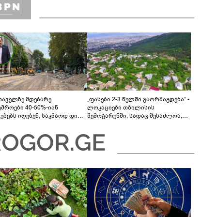
თაველზე მდებარე
„ფასები 2-3 წელში გაორმაგდება“ -
უმროები 40-50%-იან
ლოკაციები თბილისის
მებებს იღებენ, საკმაოდ დიდი
შემოგარენში, სადაც შესაძლოა,
ლისკენ წავალთ - მეგონა,
მიწები გაძვირდეს
ც მოიფიქრებდა და ბიზნესს
დებოდა“