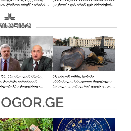
ოდ გრძნობ თავს" - ირინა
ვიცნობ" - ვინ არის ევა ბარბაქაძის
ვილის წერილი
რჩეული და როგორია მისი
სიყვარულის ამბავი
ა ზაქარეიშვილის მწვავე
აგვისტოს ომში, გორში
ხი გიორგი ბარამიძის
საბრძოლო ნათლობა მიღებული
დალურ განცხადებაზე -
რუსული „ისკანდერი“ დღეს კიევის
ლაფერი დეტალურად ვიცი...
მთავარ კოშმარად იქცა
ნში მოკლული ქართველები მე
ვასვენე... ბარამიძე კი
"