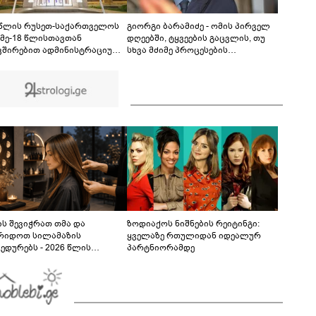
დაზიანდა შენობები, გაითიშა
ელექტროენერგია, შეფერხდა მეტროს მუშაობა,
00:34
მოქალაქეები პანიკამ მოიცვა
 წლის რუსეთ-საქართველოს
გიორგი ბარამიძე - ომის პირველ
 მე-18 წლისთავთან
დღეებში, ტყვეების გაცვლის, თუ
ვშირებით ადმინისტრაციულ
სხვა მძიმე პროცესების
ბებზე სახელმწიფო დროშები
აღსაწერად, სხვა სიტყვის
ვა
გამოყენება აჯობებდა - არასდროს
მითქვამს, რომ ჩვენები
ხელებაწეულს ან დატყვევებულს
"ხვრეტდნენ", ეგ არასდროს
მინახავს და არც რაიმე ფაქტი
ვიცი
ს შევიჭრათ თმა და
ზოდიაქოს ნიშნების რეიტინგი:
რიდოთ სილამაზის
ყველაზე რთულიდან იდეალურ
ედურებს - 2026 წლის
პარტნიორამდე
სტოს ასტროლოგიური
კვლევი