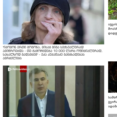
აგვის
მოას
დადგ
"იპოვონ ერთი გოგონა, ვისაც გიგა სექსუალურად
ავიწროებდა - თუ გამოჩნდება 10 000 ლარს ოფიციალურად,
სახალხოდ გადავცემ" - ეკა კუპატაძე განცხადებას
ავრცელებს
სამხ
გვირ
ადამ
ბუნებ
ლაბი