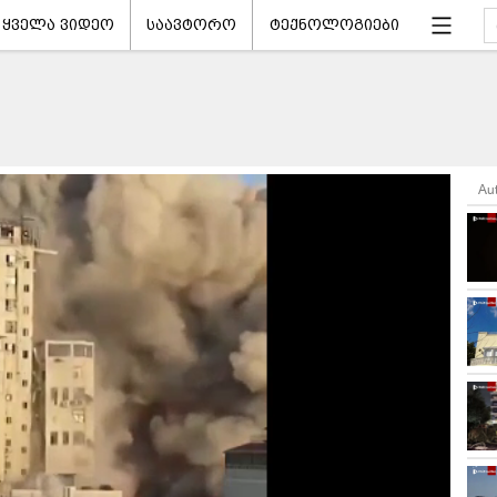
ყველა ვიდეო
საავტორო
ტექნოლოგიები
Au