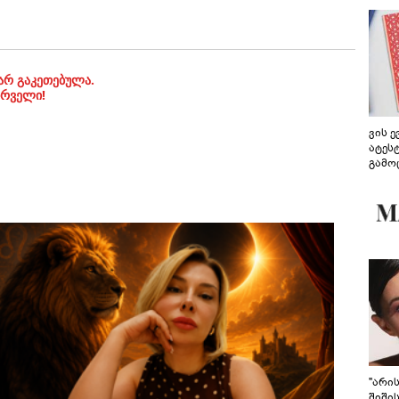
არ გაკეთებულა.
ირველი!
ვის 
ატეს
გამო
წარდ
"არი
შიში