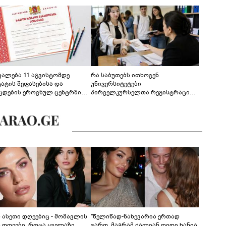
ევალება 11 აგვისტომდე
რა საბუთებს ითხოვენ
ტატის შეფასებისა და
უნივერსიტეტები
ცდების ეროვნულ ცენტრში
პირველკურსელთა რეგისტრაციის
გენა - დეტალები
დროს
ს ასეთი დღეებიც - მომავლის
"წელიწად-ნახევარია ერთად
ს დღეები, როცა ყველაზე
ვართ, მაგრამ ძალიან დიდი ხანია,