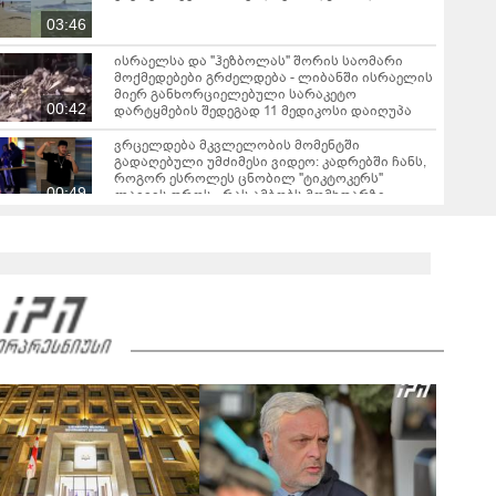
03:46
ისრაელსა და "ჰეზბოლას" შორის საომარი
მოქმედებები გრძელდება - ლიბანში ისრაელის
მიერ განხორციელებული სარაკეტო
00:42
დარტყმების შედეგად 11 მედიკოსი დაიღუპა
ვრცელდება მკვლელობის მომენტში
გადაღებული უმძიმესი ვიდეო: კადრებში ჩანს,
როგორ ესროლეს ცნობილ "ტიკტოკერს"
00:49
ლაივის დროს - რას ამბობს მომხდარზე
მექსიკის პოლიცია
ტრაგედია საბერძნეთში - ხანძრის ჩაქრობის
დროს ერთმანეთს ორი ვერტმფრენი შეეჯახა
00:22
სომხეთის მთავრობა გადადგა
ესპანური მედია - სეუტამდე მიღწევის
მცდელობისას 67 მიგრანტი დაიღუპა
ვრცელდება ძლიერი მიწისძვრის კადრები -