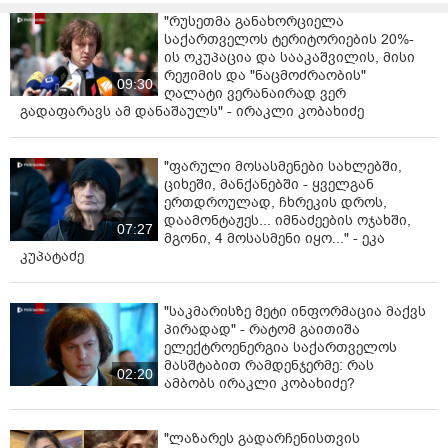
საათიდან უმასპინძლებს და მათთვის მასტერკლასს
"რუსეთმა განახორციელა
ჩაატარებს თემაზე „დეგუსტაციის ხელოვნება და
საქართველოს ტერიტორიების 20%-
ყნოსვის ტრენინგი“. დასწრება თავისუფალია.
ის ოკუპაცია და სააკაშვილის, მისი
რეჟიმის და "ნაცმოძრაობის"
ამასთან, „ქართული ღვინის ფესტივალზე“ მისულ
09:30
ღალატი ვერანაირად ვერ
სტუმრებს 14:00-დან 15:00 საათამდე და 17:00-დან
გადაფარავს ამ დანაშაულს" - ირაკლი კობახიძე
18:00 საათამდე ღვინის მუზეუმი უფასოდ
უმასპინძლებს. დამთვალიერებლები მუზეუმში
იხილავენ ღვინის უძველეს ნიმუშებს, ჭურჭელსა და
"ფარული მოსასმენები სახლებში,
ციხეში, მანქანებში - ყველგან
სხვა არტეფაქტებს, ასევე შესაძლებლობა ექნებათ,
ერთდროულად, ჩხრეკის დროს,
მოისმინონ ისტორიები მნიშვნელოვანი აღმოჩენების
დაამონტაჟეს... იმნაძეების ოჯახში,
შესახებ.
07:27
მგონი, 4 მოსასმენი იყო..." - ეკა
კუპატაძე
ფესტივალი მთელი დღის განმავლობაში
დატვირთული იქნება მრავალფეროვანი გასართობი
პროგრამით, რომელიც გათვლილია როგორც
"საკმარისზე მეტი ინფორმაცია მაქვს
ბავშვებისთვის, ისე უფროსებისთვის. შესაძლებელი
პირადად" - რატომ გაითიშა
ელექტროენერგია საქართველოს
იქნება ცოცხალი მუსიკის მოსმენა, როგორც
მასშტაბით რამდენჯერმე: რას
ფოლკლორული ანსამბლების, ასევე ბენდების.
02:20
ამბობს ირაკლი კობახიძე?
"ლაზარეს გადარჩენისთვის