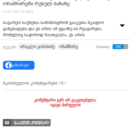
ოჩამჩირეში რუსულ ბაზაზე
14:31 / 06-10-2023
საგარეო საქმეთა სამინისტრომ გააკეთა მკაფიო
განცხადება და ეს არის ამ ეტაპზე ის რეაგირება,
რომელიც საჭიროდ ჩაითვალა, ეს არის
ხელისუფლების პოზიცია - რაც ჩაითვალა საჭიროდ,
ირაკლი კობახიძე
ოჩამჩირე
ტეგები:
Autoplay
სწორედ ის რეაგირება გახმოვანდა, - ასე გამოეხმაურა
„ქართული ოცნების“ თავმჯდომარე ირაკლი კობახიძე
აფხაზეთის დე-ფაქტო პრეზიდენტის, ასლან ბჟანიას
გაზიარება
განცხადებას, რომ რუსეთთან „შეთანხმებას“ ხელი
მოაწერეს და „ოჩამჩირეში რუსეთის მუდმივი საზღვაო
ბაზა იქნება“.
მკითხველის კომენტარები /
0
/
კომენტარი ჯერ არ გაკეთებულა.
იყავი პირველი!
გააკეთეთ კომენტარი