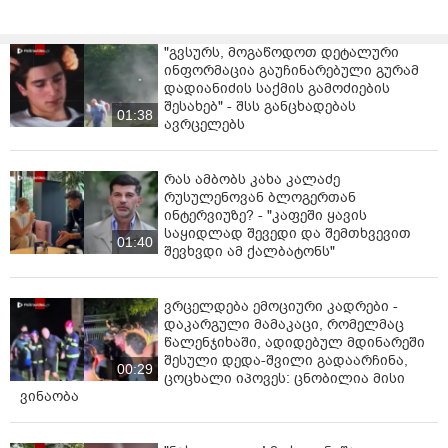
ჯერობით არაფერი გაუკეთებია ისეთი, რაც
ივანიშვილის გეგმებს ეწინააღმდეგება", - წერს მიხეილ
"გვსურს, მოგაწოდოთ დეტალური
სააკაშვილი.
ინფორმაცია გაუჩინარებული გურამ
დადიანიძის საქმის გამოძიების
სა­ქარ­თვე­ლოს სა­კონ­სტი­ტუ­ციო სა­სა­მარ­თლო­ში პრე­
შესახებ" - შსს განცხადებას
01:38
ზი­დენტ სა­ლო­მე ზუ­რა­ბიშ­ვი­ლის სა­იმ­პიჩ­მენ­ტო წარ­
ავრცელებს
დგი­ნე­ბის გან­ხილ­ვა მიმ­დი­ნა­რე­ობს. სა­კითხს სა­კონ­
სტი­ტუ­ციო სა­სა­მარ­თლოს 9 მო­სა­მარ­თლის­გან შემ­დგა­
რას ამბობს კახა კალაძე
რი პლე­ნუ­მი გა­ნი­ხი­ლავს.
რუსულენოვან ბლოგერთან
ინტერვიუზე? - "კაფეში ყავის
საყიდლად შევედი და შემთხვევით
01:40
შევხვდი ამ ქალბატონს"
ვრცელდება ემოციური კადრები -
დაკარგული მამაკაცი, რომელმაც
წალენჯიხაში, ადიდებულ მდინარეში
შესული დედა-შვილი გადაარჩინა,
00:29
ცოცხალი იპოვეს: ცნობილია მისი
ვინაობა