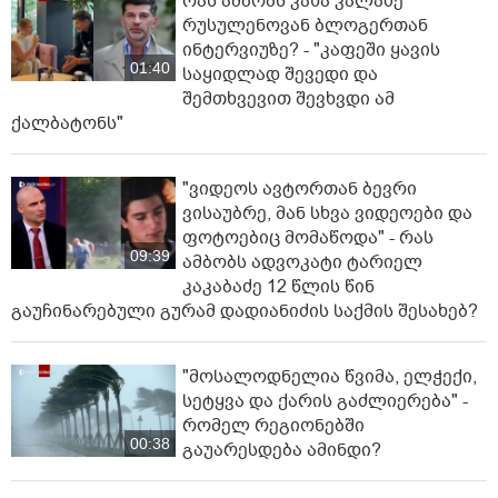
რას ამბობს კახა კალაძე
რუსულენოვან ბლოგერთან
ინტერვიუზე? - "კაფეში ყავის
01:40
საყიდლად შევედი და
შემთხვევით შევხვდი ამ
ქალბატონს"
"ვიდეოს ავტორთან ბევრი
ვისაუბრე, მან სხვა ვიდეოები და
ფოტოებიც მომაწოდა" - რას
09:39
ამბობს ადვოკატი ტარიელ
კაკაბაძე 12 წლის წინ
გაუჩინარებული გურამ დადიანიძის საქმის შესახებ?
"მოსალოდნელია წვიმა, ელ­ჭე­ქი,
სე­ტყვა და ქა­რის გაძ­ლი­ე­რე­ბა" -
რომელ რეგიონებში
00:38
გაუარესდება ამინდი?