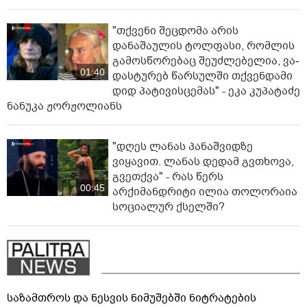
"თქვენი შეცდომა არის
დანაშაულის ტოლფასი, რომ­ლის
გა­მოს­წო­რე­ბაც შე­უძ­ლე­ბე­ლია, ვა­
01:40
დას­ტუ­რებ წარ­სულ­ში თქვენ­და­მი
დიდ პა­ტი­ვის­ცე­მას" - ეკა კუპატაძე
ნანუკა ჟორჟოლიანს
"დღეს ლანას პანაშვიდზე
ვიყავით. ლანას დედამ გვთხოვა,
გვეთქვა" - რას წერს
00:45
არქიმანდრიტი ილია თოლორაია
სოციალურ ქსელში?
საზამთროს და ნესვის ნიმუშებში ნიტრატების