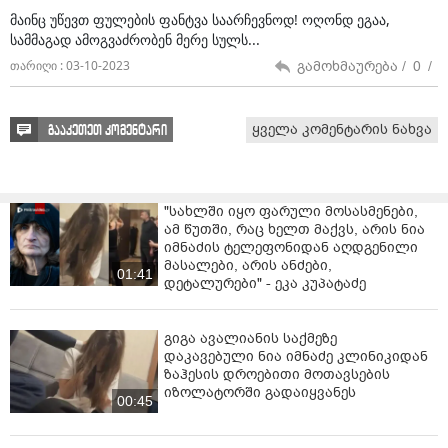
მაინც უწევთ ფულების ფანტვა საარჩევნოდ! ოღონდ ეგაა,
განცხადების დაწერაში და ერთად მივმართეთ
სამმაგად ამოგვაძრობენ მერე სულს...
„ლიბერთი ბანკს“, რომ მათი სესხები ძველ ჩარჩოში
დაბრუნდეს. შეგახსენებთ, რომ მოქალაქეების
გამოხმაურება /
0
/
თარიღი : 03-10-2023
პოლიტიკური ჯგუფის დიდი შრომის შედეგად
მივაღწიეთ პრეცედენტს, რომ პენსიონერს, რომელსაც
სესხი 2026 წლამდე უნდა ჰქონოდა, დღეს ეს სესხი
ყველა კომენტარის ნახვა
გააკეთეთ კომენტარი
აღარ აქვს. არადა, ძალიან მარტივი იქნებოდა ამ
პრეცედენტის გავრცელება ყველა პენსიონერზე
ავტომატურად სახელმწიფოს ნება რომ არსებობდეს.
"სახლში იყო ფარული მოსასმენები,
აქვე მინდა შევახსენო „ნაციონალური მოძრაობის“
ამ წუთში, რაც ხელთ მაქვს, არის ნია
წარმომადგენლებს, რომ პენსიონერების ძარცვა მათი
იმნაძის ტელეფონიდან აღდგენილი
მასალები, არის ანძები,
ხელისუფლებაში ყოფნის პირობებში დაიწყო და მათ
01:41
დეტალურები" - ეკა კუპატაძე
დღეს ტყუილი დაპირებებით შეცდომაში ვეღარ
შეიყვანენ, რადგან ამ ადამიანებს ეს ყველაფერი
ძალიან კარგად ახსოვთ.
გიგა ავალიანის საქმეზე
დაკავებული ნია იმნაძე კლინიკიდან
მეორე მხრივ, არის „ქართული ოცნება“, რომელიც
ზაჰესის დროებითი მოთავსების
„ლიბერთი ბანკის“ ყაჩაღობაზე თვალს ხუჭავს და
იზოლატორში გადაიყვანეს
00:45
ბანკს საშუალებას აძლევს, ორნაირი სქემით
გაძარცვოს პენსიონერები. არადა ჩვენ გვყავს