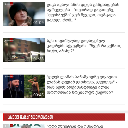
მარტოხელა პენსიონერები, რომლებიც უკიდურეს
გიგა ავალიანის დედა განცხადებას
გაჭირვებაში არიან, გვყავს პენსიონერები, რომლებიც
ავრცელებს - "თეთრად გავათენე,
სოციალურად დაუცველ ოჯახებში ცხოვრობენ და
“ფეისბუქში” ვერ შევედი, თუმცაღა
თავისი შემწეობის ტოლფასი პენსიის განაწილება
გავიგე, რომ..."
01:09
უწევთ ოჯახის სხვა წევრებისთვის მაშინ, როდესაც
თავად საკვებისთვის და წამლებისთვის არ ყოფნით
პენსია და ეს ძალიან კარგად იცით აქ ყველამ,
სუს-ი ფარულად გადაღებულ
ძალიან მძიმეა ეს ყველაფერი. არადა შესაძლებელია,
კადრებს აქვეყნებს - "ჩვენ რა ვქნათ,
რომ ამ ადამიანებს გაუნულდეთ სესხები, ნება არის
ბიჭო, ამაზე?"
საჭირო, რომ ჩაერიოს სახელმწიფო და
01:33
პენსიონერების ძარცვა შეწყვიტოს“,- განაცხადა
თურაზაშვილმა პარლამენტში გამოსვლისას.
"დღეს ლანას პანაშვიდზე ვიყავით.
ლანას დედამ გვთხოვა, გვეთქვა" -
რას წერს არქიმანდრიტი ილია
თოლორაია სოციალურ ქსელში?
00:45
ასევე დაგაინტერესებთ
"ორი უზუსტესი და უმწარესი