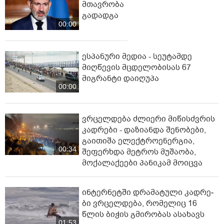
მთავრობა
გადადგა
00:00
ესპანური მედია - სეუტამდე
მიღწევის მცდელობისას 67
მიგრანტი დაიღუპა
00:00
ვრცელდება ძლიერი მიწისძვრის
კადრები - დაზიანდა შენობები,
გაითიშა ელექტროენერგია,
00:34
შეფერხდა მეტროს მუშაობა,
მოქალაქეები პანიკამ მოიცვა
ინ­ტერ­ნეტ­ში დრა­მა­ტუ­ლი კად­რე­
ბი ვრცელდება, რომელიც 16
წლის ბიჭის გმირობას ასახავს
01:53