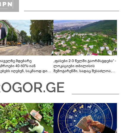
თაველზე მდებარე
„ფასები 2-3 წელში გაორმაგდება“ -
უმროები 40-50%-იან
ლოკაციები თბილისის
მებებს იღებენ, საკმაოდ დიდი
შემოგარენში, სადაც შესაძლოა,
ლისკენ წავალთ - მეგონა,
მიწები გაძვირდეს
ც მოიფიქრებდა და ბიზნესს
დებოდა“