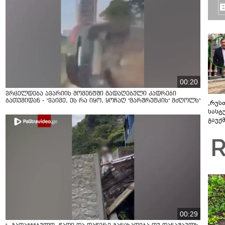
00:20
ვრცელდება ავარიის მომენტში გადაღებული კადრები
ბათუმიდან - "ვაიმე, ეს რა იყო, ყოჩაღ "მარშრუტკის" მძღოლს"
„რუს
სასტ
გაუქ
ზარა
ვიღა
შეხვ
00:29