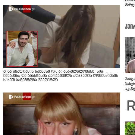
მარტ
ონაშ
გიგა ავალიანის საქმეზე ორ არასრულწლოვანს, ნია
იმნაძესა და ანასტასია ბერუაშვილს აღკვეთის ღონისძიების
პაატ
სახით პატიმრობა შეეფარდა
პასუ
სკან
"ყვე
კამა
გადმო
ტყუის