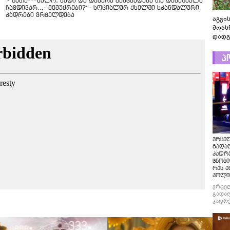
"- გათა***ბულო, წადი და დაწერე განცხადება თუ დანაშაულს
ჩავდივარ...- მემუქრები?" - სოციალურ ქსელში სკანდალური
კადრები ვრცელდება
აგვის
მოას
დადგ
პ
ვრცე
გადაღ
კადრ
ცნობი
რას ა
პოლი
ვრცე
გადაღ
კადრე
ცნობი
რას ა
პოლი