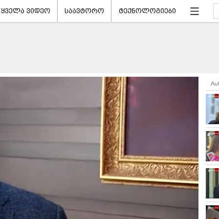
ყველა ვიდეო
საავტორო
ტექნოლოგიები
Au