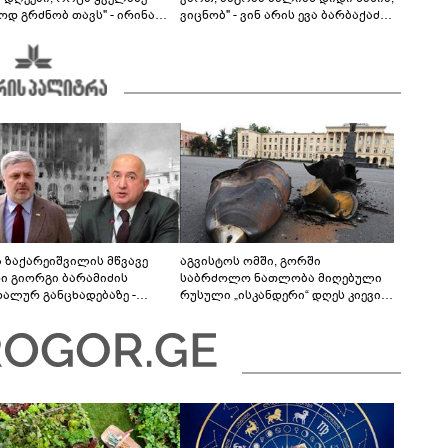
ოდ გრძნობ თავს" - ირინა
ვიცნობ" - ვინ არის ევა ბარბაქაძის
ვილის წერილი
რჩეული და როგორია მისი
სიყვარულის ამბავი
ა ზაქარეიშვილის მწვავე
აგვისტოს ომში, გორში
ხი გიორგი ბარამიძის
საბრძოლო ნათლობა მიღებული
დალურ განცხადებაზე -
რუსული „ისკანდერი“ დღეს კიევის
ლაფერი დეტალურად ვიცი...
მთავარ კოშმარად იქცა
ნში მოკლული ქართველები მე
ვასვენე... ბარამიძე კი
"