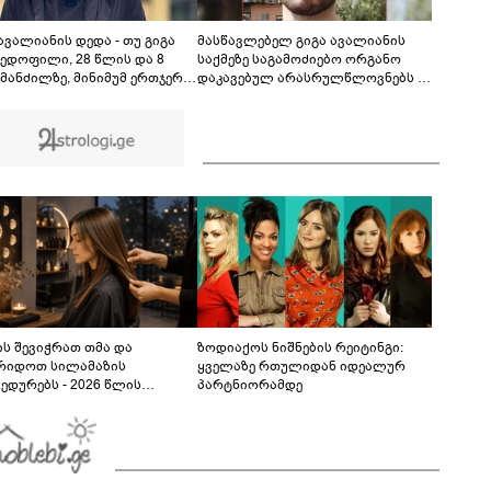
ტყვეთა გაცვლის პროცესის შესახებ გაკეთებულ
განცხადებასთან დაკავშირებით -
00:45
პროკურატურის განცხადება
ავალიანის დედა - თუ გიგა
მასწავლებელ გიგა ავალიანის
პედოფილი, 28 წლის და 8
საქმეზე საგამოძიებო ორგანო
 მანძილზე, მინიმუმ ერთჯერ
დაკავებულ არასრულწლოვნებს -
 დაფიქსირებულიყო, მაშინ
ნია იმნაძესა და ანასტასია
 8 წელი ამზადებდა
ბერუაშვილს 30 დღის
ავლეებს! - იპოვონ ერთი
განმავლობაში ფარულად უსმენდა
ნა, ვისაც გიგა სექსუალურად
როებდა
ს შევიჭრათ თმა და
ზოდიაქოს ნიშნების რეიტინგი:
რიდოთ სილამაზის
ყველაზე რთულიდან იდეალურ
ედურებს - 2026 წლის
პარტნიორამდე
სტოს ასტროლოგიური
კვლევი