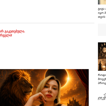
გიგა 
იყო 
თვის
უნდა
როცა
მოსწ
არ გაკეთებულა.
გოგო
ირველი!
ავიწ
როდი
მოვე
პროც
აგვი
გზამ