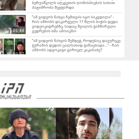
ბერუაშვილს აღკვეთის ღონისძიების სახით
პატიმრობა შეეფარდა
"ამ ვიდეოს ნახვა ჩემთვის იყო სიკვდილი" -
რას ამბობს დაკარგული 17 წლის ბიჭის დედა
ვიდეოკადრებზე, სადაც შვილის განწირული
01:44
ვედრების ხმა ამოიცნო
"ამ ვიდეოს ნახვის შემდეგ, როდესაც დავურეკე
გურამის დედას ცალსახად განაცხადა..." - რას
ამბობს ადვოკატი ტარიელ კაკაბაძე?
03:57
"- გათა***ბულო, წადი და დაწერე განცხადება
თუ დანაშაულს ჩავდივარ...- მემუქრები?" -
სოციალურ ქსელში სკანდალური კადრები
00:29
ვრცელდება
ფორმების რეალიზაცია პირველი კლასის
მოსწავლეებისთვის 1–14 სექტემბრის
პერიოდში, ხოლო მეორე და მესამე ეტაპებზე...
00:45
გიგა ავალიანის საქმეზე დაკავებული
ანასტასია ბერუაშვილის დედა მიმართვას
ავრცელებს - "რაც ეს ამბავი ჩემს ოჯახს, ჩემს
00:45
ანასტასიას გადახდა თავს, მის მერე მე მე არ
ვარ"
დაიწყო გამოძიება გიორგი ბარამიძის მიერ