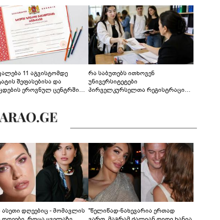
ევალება 11 აგვისტომდე
რა საბუთებს ითხოვენ
ტატის შეფასებისა და
უნივერსიტეტები
ცდების ეროვნულ ცენტრში
პირველკურსელთა რეგისტრაციის
გენა - დეტალები
დროს
ს ასეთი დღეებიც - მომავლის
"წელიწად-ნახევარია ერთად
ს დღეები, როცა ყველაზე
ვართ, მაგრამ ძალიან დიდი ხანია,