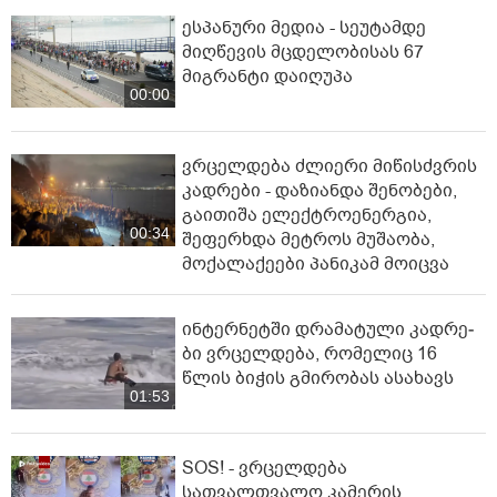
ესპანური მედია - სეუტამდე
მიღწევის მცდელობისას 67
მიგრანტი დაიღუპა
00:00
ვრცელდება ძლიერი მიწისძვრის
კადრები - დაზიანდა შენობები,
გაითიშა ელექტროენერგია,
00:34
შეფერხდა მეტროს მუშაობა,
მოქალაქეები პანიკამ მოიცვა
ინ­ტერ­ნეტ­ში დრა­მა­ტუ­ლი კად­რე­
ბი ვრცელდება, რომელიც 16
წლის ბიჭის გმირობას ასახავს
01:53
SOS! - ვრცელდება
სათვალთვალო კამერის