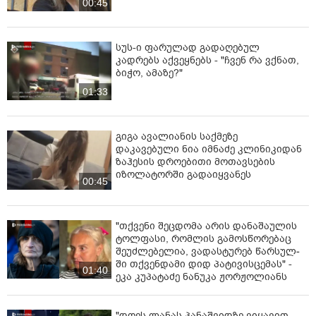
00:45
სუს-ი ფარულად გადაღებულ
კადრებს აქვეყნებს - "ჩვენ რა ვქნათ,
ბიჭო, ამაზე?"
01:33
გიგა ავალიანის საქმეზე
დაკავებული ნია იმნაძე კლინიკიდან
ზაჰესის დროებითი მოთავსების
იზოლატორში გადაიყვანეს
00:45
"თქვენი შეცდომა არის დანაშაულის
ტოლფასი, რომ­ლის გა­მოს­წო­რე­ბაც
შე­უძ­ლე­ბე­ლია, ვა­დას­ტუ­რებ წარ­სულ­
ში თქვენ­და­მი დიდ პა­ტი­ვის­ცე­მას" -
01:40
ეკა კუპატაძე ნანუკა ჟორჟოლიანს
"დღეს ლანას პანაშვიდზე ვიყავით.