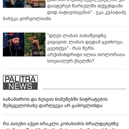
01:40
დას­ტუ­რებ წარ­სულ­ში თქვენ­და­მი
დიდ პა­ტი­ვის­ცე­მას" - ეკა კუპატაძე
ნანუკა ჟორჟოლიანს
"დღეს ლანას პანაშვიდზე
ვიყავით. ლანას დედამ გვთხოვა,
გვეთქვა" - რას წერს
00:45
არქიმანდრიტი ილია თოლორაია
სოციალურ ქსელში?
საზამთროს და ნესვის ნიმუშებში ნიტრატების
შემცველობაზე დარღვევა არ გამოვლინდა
რა პასუხი აქვთ ირაკლი კობახიძის ბრალდებებზე