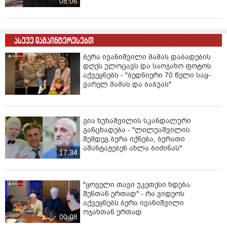
სასარგებლოდ გავლენა მოეხდინა ქართულ
08:06
საზოგადოებასა და პოლიტიკაზე.
Associated Press აშშ-ი წერს, რომ აშშ რუსეთიდან,
ასევე დაგაინტერესებთ
თურქეთიდან, არაბთა გაერთიანებულ საამიროებიდან
და საქართველოდან 150-ზე მეტ ბიზნესსა და
ბერა ივანიშვილი მამას დაბადების
ინდივიდს ასანქცირებს, რათა კრემლის
დღეს ულოცავს და საოჯახო ფოტოს
ტექნოლოგიებზე, ფულსა და ფინანსურ არხებზე
აქვეყნებს - "ბედ­ნი­ე­რი 70 წელი საყ­
წვდომა აღკვეთოს უკრაინის წინააღმდეგ ომის
ვა­რელ მა­მას და ბა­ბუ­ას"
საწარმოებლად.
გია ხუხაშვილის სკანდალური
განცხადება - "ლილუაშვილის
შემდეგ ბერა იქნება, ბერათი
აშანტაჟებენ ახლა ბიძინას"
17:34
"ყოველი თავი უკეთესი ხდება
შენთან ერთად" - რა ვიდეოს
აქვეყნებს ბერა ივანიშვილი
ოჯახთან ერთად
00:08