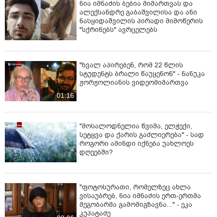
ინფორმაციით, ფარცხალაძე 2000-იანი წლების
ნია იმნაძის ბებია მიმართვას და
დასაწყისში გერმანიაში ქურდობის ბრალდებით იყო
ალექსანდრე გაბაშვილისა და ანი
ნასყიდაშვილის პირადი მიმოწერის
გასამართლებული, ნასამართლეობის ფაქტი
"სქრინებს" ავრცელებს
ფარცხალაძემაც დაადასტურა, თუმცა მან თქვა, რომ
გერმანიის მართლმსაჯულება არა ქურდობას, არამედ
პოლიციისადმი წინააღმდეგობის გაწევას ედავებოდა.
"ხვალ აპირებენ, რომ 22 წლის
შეგახსენებთ, რომ აშშ-მა საქართველოს ყოფილ
სტუდენტს ბრალი წაუყენონ" - ნანუკა
მთავარ პროკურორს, ოთარ-ფარცხალაძეს სანქციები
ჟორჟოლიანის ვიდეომიმართვა
დაუწესა. ამის შესახებ ინფორმაციას აშშ-ის სახაზინო
01:16
დეპარტამენტის უცხოური აქტივების კონტროლის
ოფისი ავრცელებს.
"მოსალოდნელია წვიმა, ელჭექი,
მათი ცნობით, ახალი სასანქციო პაკეტის ფარგლებში
სეტყვა და ქარის გაძლიერება" - სად
სანქციები კიდევ 24 ინდივიდზე გავრცელდება,
როგორი ამინდი იქნება უახლოეს
რომელთა შორის ოთარ ფარცხალაძეც არის.
დღეებში?
გამოცემა Associated Press-ის ინფორმაციით, აშშ-ის
სახელმწიფო დეპარტამენტი ოთარ ფარცხალაძეს
ქართველ-რუს ოლიგარქად მოიხსენიებს,
"ფოტოსურათი, რომელზეც ახლა
ვისაუბრებ, ნია იმნაძის ერთ-ერთმა
რომელთანაც რუსეთის უშიშროების ფედერალური
მეგობარმა გამომიგზავნა..." - ეკა
სამსახური (“ეფესბე”) მუშაობდა, რათა რუსეთის
კუპატაძე