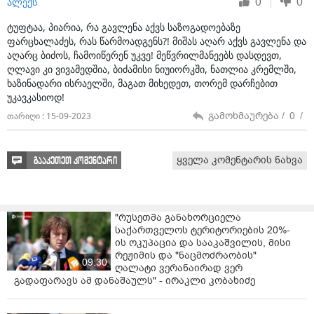
0
0
ალექს
ფარცხალაძე, რომელმაც საქართველოს მთავარ
ტუფტაა, პიარია, რა გავლენა აქვს საზოგადოებაზე
პროკურორად მხოლოდ 47 დღე იმუშავა, არაერთ
ფარცხალაძეს, რას წარმოადგენს?! მიშას აღარ აქვს გავლენა და
სკანდალში გაეხვა. ერთ-ერთი სკანდალი მის
აღარც ბიძოს, ჩამოიწერენ უკვე! მეწვრილმანეებს დასდევთ,
დიპლომს ეხებოდა, რომლის მიღებაც ამ
ღლავი კი ვივამედშია, ბიძამისი ნიუიორკში, ნათლია კრემლში,
ხაზინადარი ისრაელში, მაგათ მიხედეთ, თორემ დარჩებით
უკანასკნელმა 19 წლის ასაკში შეძლო; გარდა ამისა,
უკავკასიოდ!
მთავარი პროკურორი ფარცხალაძე ზეწოლაში
დაადანაშაულა პატიმრობაში მყოფმა ვანო
გამოხმაურება /
0
/
თარიღი : 15-09-2023
მერაბიშვილმა. სასჯელაღსრულების სამინისტრომ ეს
ფაქტი არ დაადასტურა, ქვეყანამ ბრალდება არ
გამოიძია, რის გამოც ადამიანის უფლებათა
ყველა კომენტარის ნახვა
გააკეთეთ კომენტარი
ევროპულმა სასამართლომ შესაბამისი
გადაწყვეტილებაც გამოიტანა საქმეზე “მერაბიშვილი
საქართველოს წინააღმდეგ”.
"რუსეთმა განახორციელა
ერთ-ერთი სკანდალი, რომელშიც ფარცხალაძე
საქართველოს ტერიტორიების 20%-
გაეხვა, უკავშირდებოდა წარსულში მის
ის ოკუპაცია და სააკაშვილის, მისი
რეჟიმის და "ნაცმოძრაობის"
ნასამართლეობას (გერმანიაში.) ეს ფაქტი
09:30
ღალატი ვერანაირად ვერ
საქართველოს ხელისუფლების
გადაფარავს ამ დანაშაულს" - ირაკლი კობახიძე
წარმომადგენლებისთვისაც უსიამოვნო სიურპრიზი
აღმოჩნდა. ენმ-ის მიერ გავრცელებული