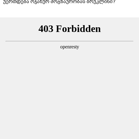
უერთდება ოჯახურ მოგზაურობას ბრუკლინი?