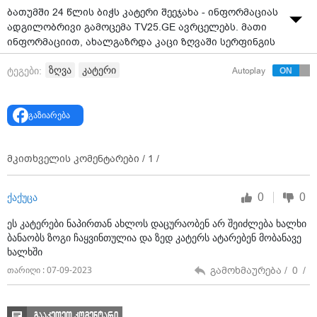
ბა­თუმ­ში 24 წლის ბიჭს კა­ტე­რი შე­ე­ჯა­ხა - ინ­ფორ­მა­ცი­ას
ად­გი­ლობ­რი­ვი გა­მო­ცე­მა TV25.GE ავრცე­ლებს. მათი
ინ­ფორ­მა­ცი­ით, ახალ­გაზ­რდა კაცი ზღვა­ში სერ­ფინ­გის
და­ფით იყო შე­სუ­ლი, რა დრო­საც მას კა­ტე­რი და­ე­ჯა­ხა.
ზღვა
კატერი
ტეგები:
Autoplay
გა­მო­ცე­მის ცნო­ბით, ახალ­გაზ­რდა კაცი მძი­მე ტრა­ვმე­
ბით კლი­ნი­კა­ში მო­ა­თავ­სეს. სა­მე­დი­ცი­ნო და­წე­სე­ბუ­ლე­
ბა­ში მე­დი­ა­სა­შუ­ა­ლე­ბას უთხრეს, რომ პა­ცი­ენ­ტი მარ­
გაზიარება
თვით სუნ­თქვა­ზეა და მისი მდგო­მა­რე­ო­ბა, ექი­მე­ბის შე­
ფა­სე­ბით, მძი­მეა.
მკითხველის კომენტარები /
1
/
შემ­თხვე­ვა 5 სექტემბერს მოხ­და.
0
0
ქაქუცა
ეს კატერები ნაპირთან ახლოს დაცურაობენ არ შეიძლება ხალხი
ბანაობს ზოგი ჩაყვინთულია და ზედ კატერს ატარებენ მობანავე
ხალხში
გამოხმაურება /
0
/
თარიღი : 07-09-2023
გააკეთეთ კომენტარი