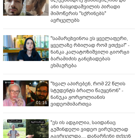
ალექსანდრე გაბაშვილისა და
ანი ნასყიდაშვილის პირადი
მიმოწერის "სქრინებს"
ავრცელებს
"სა­მარ­ცხვი­ნოა ეს ყვე­ლა­ფე­რი,
ყვე­ლა­ზე რბი­ლად რომ ვთქვა!" -
ნანკა კალატოზიშვილი გიორგი
ბარამიძის განცხადებას
ეხმაურება
"ხვალ აპირებენ, რომ 22 წლის
სტუდენტს ბრალი წაუყენონ" -
ნანუკა ჟორჟოლიანის
01:16
ვიდეომიმართვა
"ეს ის ადგილია, საიდანაც
გუშინდელი ვიდეო ვირუსულად
გავრცელდა.... დანარჩენი თქვენ