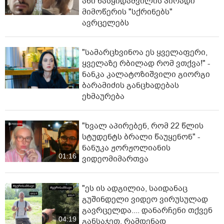
ანი ნასყიდაშვილის პირადი
მიმოწერის "სქრინებს"
ავრცელებს
"სა­მარ­ცხვი­ნოა ეს ყვე­ლა­ფე­რი,
ყვე­ლა­ზე რბი­ლად რომ ვთქვა!" -
ნანკა კალატოზიშვილი გიორგი
ბარამიძის განცხადებას
ეხმაურება
"ხვალ აპირებენ, რომ 22 წლის
სტუდენტს ბრალი წაუყენონ" -
ნანუკა ჟორჟოლიანის
01:16
ვიდეომიმართვა
"ეს ის ადგილია, საიდანაც
გუშინდელი ვიდეო ვირუსულად
გავრცელდა.... დანარჩენი თქვენ
04:19
განსაჯეთ, რამდენად