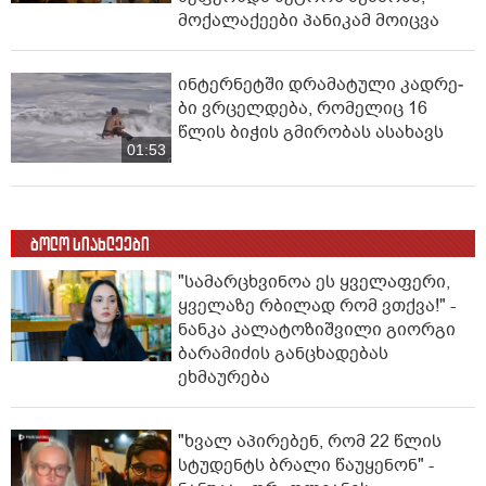
მოქალაქეები პანიკამ მოიცვა
ინ­ტერ­ნეტ­ში დრა­მა­ტუ­ლი კად­რე­
ბი ვრცელდება, რომელიც 16
წლის ბიჭის გმირობას ასახავს
01:53
ბოლო სიახლეები
"სა­მარ­ცხვი­ნოა ეს ყვე­ლა­ფე­რი,
ყვე­ლა­ზე რბი­ლად რომ ვთქვა!" -
ნანკა კალატოზიშვილი გიორგი
ბარამიძის განცხადებას
ეხმაურება
"ხვალ აპირებენ, რომ 22 წლის
სტუდენტს ბრალი წაუყენონ" -